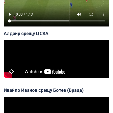
Алдаир срещу ЦСКА
Ивайло Иванов срещу Ботев (Враца)