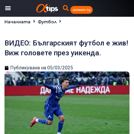
alphawin.bg
Началната
Футбол
ВИДЕО: Българският футбол е жив! Виж головете
през уикенда.
ВИДЕО: Българският футбол е жив!
Виж головете през уикенда.
Публикувана на
05/03/2025