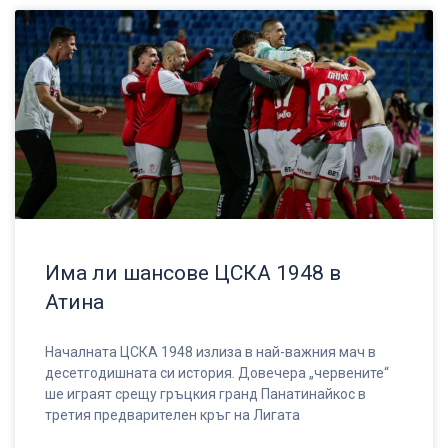
Има ли шансове ЦСКА 1948 в
Атина
Началната ЦСКА 1948 излиза в най-важния мач в
десетгодишната си история. Довечера „червените“
ше играят срещу гръцкия гранд Панатинайкос в
третия предварителен кръг на Лигата