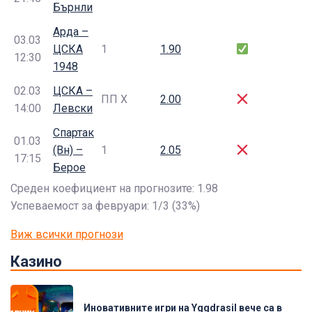
Бърнли
Арда –
03.03
ЦСКА
1
1.90
12:30
1948
02.03
ЦСКА –
ПП Х
2.00
14:00
Левски
Спартак
01.03
(Вн) –
1
2.05
17:15
Берое
Среден коефициент на прогнозите: 1.98
Успеваемост за февруари: 1/3 (33%)
Виж всички прогнози
Казино
Иновативните игри на Yggdrasil вече са в