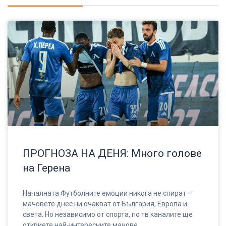
ПРОГНОЗА НА ДЕНЯ: Много голове
на Герена
Началната Футболните емоции никога не спират –
мачовете днес ни очакват от България, Европа и
света. Но независимо от спорта, по тв каналите ще
откриете най-интересните мачове