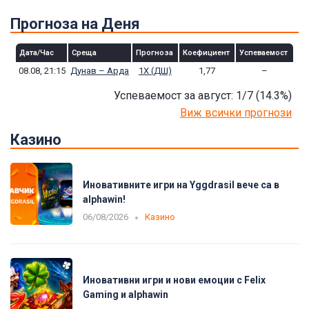
Прогноза на Деня
Дата/Час
Среща
Прогноза
Коефициент
Успеваемост
08.08, 21:15
Дунав – Арда
1Х (ДШ)
1,77
–
Успеваемост за август: 1/7
(14.3
%)
Виж всички прогнози
Казино
Иновативните игри на Yggdrasil вече са в
alphawin!
06/08/2026
Казино
Иновативни игри и нови емоции с Felix
Gaming и alphawin