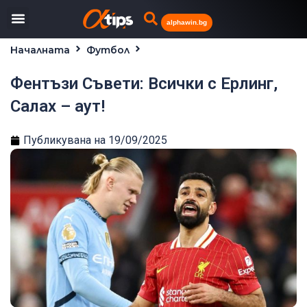
alphawin.bg
Началната
Футбол
Фентъзи Съвети: Всички с Ерлинг, Салах – аут!
Фентъзи Съвети: Всички с Ерлинг,
Салах – аут!
Публикувана на
19/09/2025