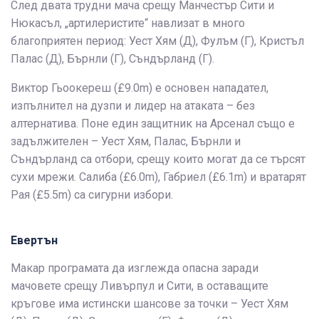
След двата трудни мача срещу Манчестър Сити и
Нюкасъл, „артилеристите“ навлизат в много
благоприятен период: Уест Хям (Д), Фулъм (Г), Кристъл
Палас (Д), Бърнли (Г), Съндърланд (Г).
Виктор Гьоокереш (£9.0m) е основен нападател,
изпълнител на дузпи и лидер на атаката – без
алтернатива. Поне един защитник на Арсенал също е
задължителен – Уест Хям, Палас, Бърнли и
Съндърланд са отбори, срещу които могат да се търсят
сухи мрежи. Салиба (£6.0m), Габриел (£6.1m) и вратарят
Рая (£5.5m) са сигурни избори.
Евертън
Макар програмата да изглежда опасна заради
мачовете срещу Ливърпул и Сити, в оставащите
кръгове има истински шансове за точки – Уест Хям