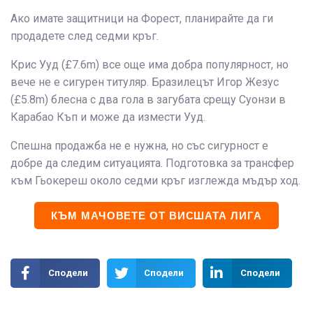
Ако имате защитници на Форест, планирайте да ги
продадете след седми кръг.
Крис Ууд (£7.6m) все още има добра популярност, но
вече не е сигурен титуляр. Бразилецът Игор Жезус
(£5.8m) блесна с два гола в загубата срещу Суонзи в
Карабао Къп и може да измести Ууд.
Спешна продажба не е нужна, но със сигурност е
добре да следим ситуацията. Подготовка за трансфер
към Гьокереш около седми кръг изглежда мъдър ход.
КЪМ МАЧОВЕТЕ ОТ ВИСШАТА ЛИГА
Сподели
Сподели
Сподели