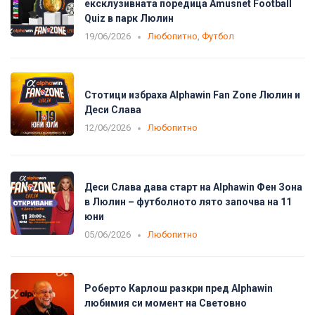
ексклузивната поредица Amusnet Football
Quiz в парк Люлин
19/06/2026
Любопитно
,
Футбол
Стотици избраха Alphawin Fan Zone Люлин и
Деси Слава
12/06/2026
Любопитно
Деси Слава дава старт на Alphawin Фен Зона
в Люлин – футболното лято започва на 11
юни
05/06/2026
Любопитно
Роберто Карлош разкри пред Alphawin
любимия си момент на Световно