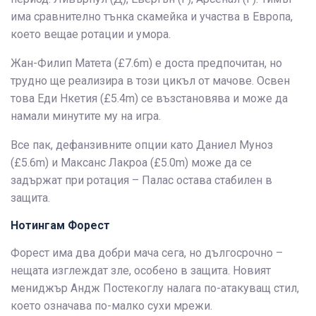
има сравнително тънка скамейка и участва в Европа,
което вещае ротации и умора.
Жан-Филип Матета (£7.6m) е доста предпочитан, но
трудно ще реализира в този цикъл от мачове. Освен
това Еди Нкетия (£5.4m) се възстановява и може да
намали минутите му на игра.
Все пак, дефанзивните опции като Даниел Муноз
(£5.6m) и Максанс Лакроа (£5.0m) може да се
задържат при ротация – Палас остава стабилен в
защита.
Нотингам Форест
Форест има два добри мача сега, но дългосрочно –
нещата изглеждат зле, особено в защита. Новият
мениджър Андж Постекоглу налага по-атакуващ стил,
което означава по-малко сухи мрежи.