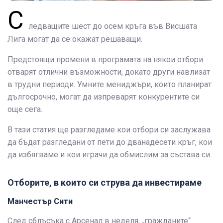
С
ледващите шест до осем кръга във Висшата
Лига могат да се окажат решаващи.
Предстоящи промени в програмата на някои отбори
отварят отлични възможности, докато други навлизат
в трудни периоди. Умните мениджъри, които планират
дългосрочно, могат да изпреварят конкурентите си
още сега.
В тази статия ще разгледаме кои отбори си заслужава
да бъдат разгледани от пети до дванадесети кръг, кои
да избягваме и кои играчи да обмислим за състава си.
Отборите, в които си струва да инвестираме
Манчестър Сити
След сблъсъка с Арсенал в неделя, „гражданите“