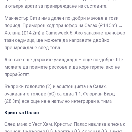
и отваря врати за пренареждане на съставите.
Манчестър Сити има далеч по-добри мачове в този
период. Примерен ход: трансфер на Салах (£14.5m) →
Холанд (£14.2m) в Gameweek 6. Ако запазите трансфер
тази седмица, ще можете да направите двойно
пренареждане след това.
Ако все още държите уайлдкард – още по-добре. Ще
можете да поемете рискове и да коригирате, ако не
проработят.
Въпреки головете (2) и асистенцията на Салах,
очакваните голове (xG) са едва 1.1. Флориан Вирц
(£8.3m) все още не е напълно интегриран в тима.
Кристъл Палас
След мача с Уест Хям, Кристъл Палас навлиза в тежък
период: Ливърпул (Д), Евертън (Г), Арсенал (Г). Тимът