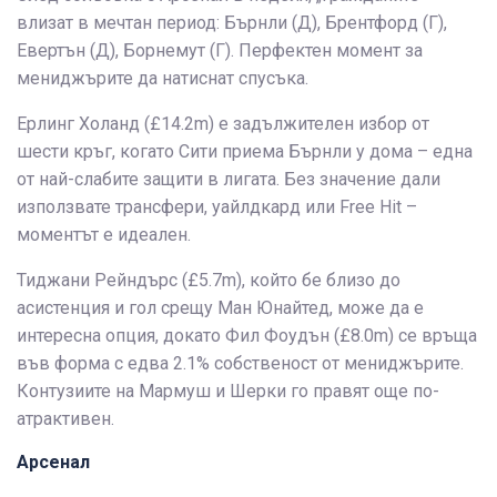
влизат в мечтан период: Бърнли (Д), Брентфорд (Г),
Евертън (Д), Борнемут (Г). Перфектен момент за
мениджърите да натиснат спусъка.
Ерлинг Холанд (£14.2m) е задължителен избор от
шести кръг, когато Сити приема Бърнли у дома – една
от най-слабите защити в лигата. Без значение дали
използвате трансфери, уайлдкард или Free Hit –
моментът е идеален.
Тиджани Рейндърс (£5.7m), който бе близо до
асистенция и гол срещу Ман Юнайтед, може да е
интересна опция, докато Фил Фоудън (£8.0m) се връща
във форма с едва 2.1% собственост от мениджърите.
Контузиите на Мармуш и Шерки го правят още по-
атрактивен.
Арсенал