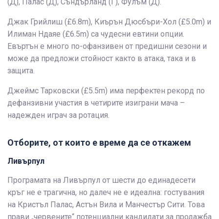
(Д), Палас (Д), Съндърланд (Г), Фулъм (Д).
Джак Грийлиш (£6.8m), Киърън Дюсбъри-Хол (£5.0m) и
Илиман Ндаяе (£6.5m) са чудесни евтини опции.
Евъртън е много по-офанзивен от предишни сезони и
може да предложи стойност както в атака, така и в
защита.
Джеймс Тарковски (£5.5m) има перфектен рекорд по
дефанзивни участия в четирите изиграни мача –
надежден играч за ротация.
Отборите, от които е време да се откажем
Ливърпул
Програмата на Ливърпул от шести до единадесети
кръг не е трагична, но далеч не е идеална: гостувания
на Кристъл Палас, Астън Вила и Манчестър Сити. Това
прави „червените“ потенциални кандидати за продажба