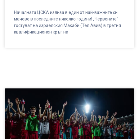
Началната ЦСКА излиза в един от най-важните си
мачове в последните няколко години! „Червените“
гостуват на израелския Макаби (Тел Авив) в третия
квалификационен кръг на