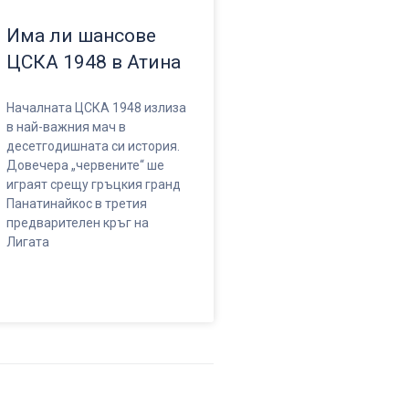
Има ли шансове
ЦСКА 1948 в Атина
Началната ЦСКА 1948 излиза
в най-важния мач в
десетгодишната си история.
Довечера „червените“ ше
играят срещу гръцкия гранд
Панатинайкос в третия
предварителен кръг на
Лигата