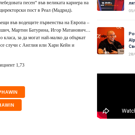
лебедовата песен“ във великата кариера на
ля
 директорски пост в Реал
(
Мадрид
).
05/
раещи във водещите първенства на Европа –
ишич, Мартин Батурина, Игор Матанович…
Ро
класа, за да могат най-малко да объркат
Al
 се случи с Англия или Хари Кейн и
Св
28/
фициент 1,73
PHAWIN
HAWIN