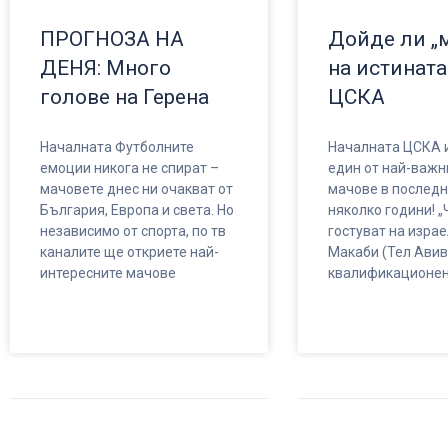
ПРОГНОЗА НА
Дойде ли „
ДЕНЯ: Много
на истината
голове на Герена
ЦСКА
Началната Футболните
Началната ЦСКА и
емоции никога не спират –
един от най-важн
мачовете днес ни очакват от
мачове в последн
България, Европа и света. Но
няколко години! „
независимо от спорта, по тв
гостуват на изра
каналите ще откриете най-
Макаби (Тел Авив
интересните мачове
квалификационен