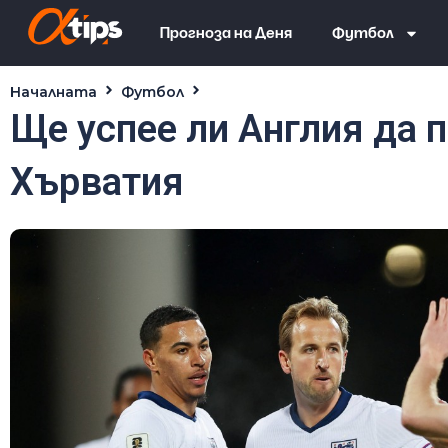
Прогноза на Деня
Футбол
Началната
Футбол
Ще успее ли Англия да пречу
Ще успее ли Англия да 
Хърватия