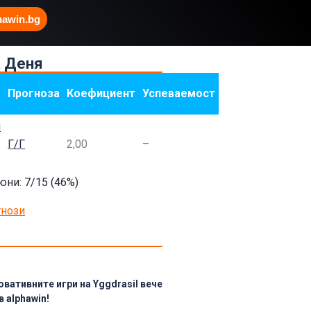
hawin.bg
а Деня
Прогноза
Коефициент
Успеваемост
я
Г/Г
2,00
–
юни: 7/15 (46%)
гнози
овативните игри на Yggdrasil вече
в alphawin!