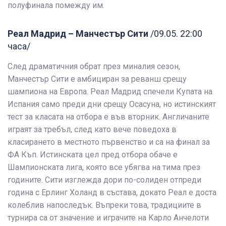
полуфинала помежду им.
Реал Мадрид – Манчестър Сити
/09.05. 22:00
часа/
След драматичния обрат през миналия сезон,
Манчестър Сити е амбициран за реванш срещу
шампиона на Европа. Реал Мадрид спечели Купата на
Испания само преди дни срещу Осасуна, но истинският
тест за класата на отбора е във вторник. Англичаните
играят за требъл, след като вече поведоха в
класирането в местното първенство и са на финал за
ФА Къп. Истинската цел пред отбора обаче е
Шампионската лига, която все убягва на тима през
годините. Сити изглежда дори по-солиден отпреди
година с Ерлинг Холанд в състава, докато Реал е доста
колеблив напоследък. Въпреки това, традициите в
турнира са от значение и играчите на Карло Анчелоти