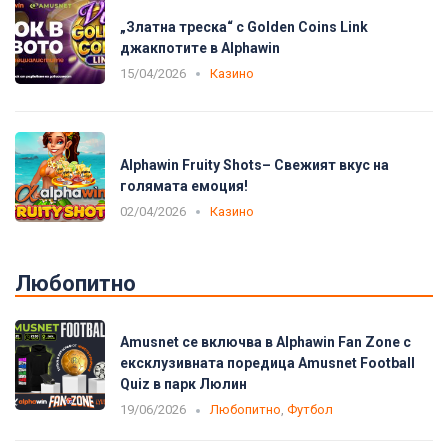
„Златна треска“ с Golden Coins Link
джакпотите в Alphawin
15/04/2026
Казино
Alphawin Fruity Shots– Свежият вкус на
голямата емоция!
02/04/2026
Казино
Любопитно
Amusnet се включва в Alphawin Fan Zone с
ексклузивната поредица Amusnet Football
Quiz в парк Люлин
19/06/2026
Любопитно
,
Футбол