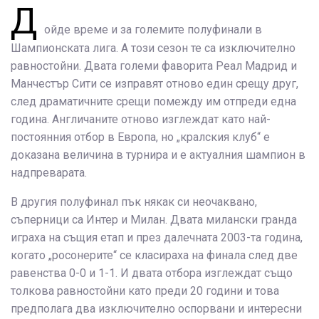
Д
ойде време и за големите полуфинали в
Шампионската лига. А този сезон те са изключително
равностойни. Двата големи фаворита Реал Мадрид и
Манчестър Сити се изправят отново един срещу друг,
след драматичните срещи помежду им отпреди една
година. Англичаните отново изглеждат като най-
постоянния отбор в Европа, но „кралския клуб“ е
доказана величина в турнира и е актуалния шампион в
надпреварата.
В другия полуфинал пък някак си неочаквано,
съперници са Интер и Милан. Двата милански гранда
играха на същия етап и през далечната 2003-та година,
когато „росонерите“ се класираха на финала след две
равенства 0-0 и 1-1. И двата отбора изглеждат също
толкова равностойни като преди 20 години и това
предполага два изключително оспорвани и интересни