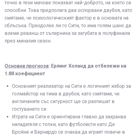
точно в тези мачове показват най-доброто, на което са
способни. Това предполага два оспорвани двубоя, като
смятаме, че психологическият фактор e в основата на
сблъсъка. Преодолее ли го Сити, то има голям шанс да
вземе реванш от съперника за загубата в полуфинала
през миналия сезон.
Основна прогноза
: Ерлинг Холанд да отбележи на
1.88 коефициент
Основният реализатор на Сити е логичният избор за
голмайстор на тима в двубоя, като смятаме, че
англичаните със сигурност ще се разпишат в
гостуването си
Играта на Сити е ориентирана главно да захранва
нападателя с топки, като футболисти като Де
Бройне и Бернардо се очаква да играят повече в