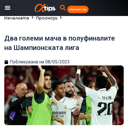
alphawin.bg
Началната
Прогнози
Два големи мача в полуфиналите на Шампионската
лига
Два големи мача в полуфиналите
на Шампионската лига
Публикувана на
08/05/2023