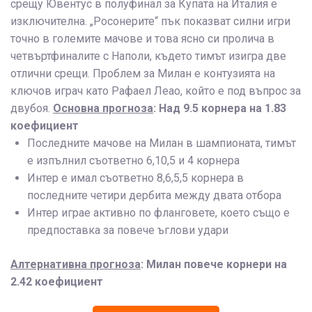
срещу Ювентус в полуфинал за Купата на Италия е
изключителна. „Росонерите“ пък показват силни игри
точно в големите мачове и това ясно си пролича в
четвъртфиналите с Наполи, където тимът изигра две
отлични срещи. Проблем за Милан е контузията на
ключов играч като Рафаел Леао, който е под въпрос за
двубоя.
Основна прогноза
: Над 9.5 корнера на 1.83
коефициент
Последните мачове на Милан в шампионата, тимът
е изпълнил съответно 6,10,5 и 4 корнера
Интер е имал съответно 8,6,5,5 корнера в
последните четири дербита между двата отбора
Интер играе активно по фланговете, което също е
предпоставка за повече ъглови удари
Алтернативна прогноза
: Милан повече корнери на
2.42 коефициент