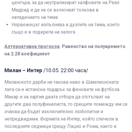
центъра, за да неутрализират халфовете на Реал
Мадрид и да не се включват толкова в
нападението на тима
Норвежецът изпълнява и дузпите на тима, което
също е в подкрепа на залога
Алтернативна прогноза
: Равенство на полувремето
на 2.28 коефициент
Милан – Интер
/10.05. 22:00 часа/
Миланското дерби на такова ниво в Шампионската
лига си е истински подарък за феновете на футбола.
Макар и на хартия двата отбора да отстъпват на
другите два полуфиналиста, то срещите помежду им се
очаква да бъдат изключително любопитни и
непредвидими. Формата на Интер, който спечели в
последните седмици срещу Лацио и Рома, както и