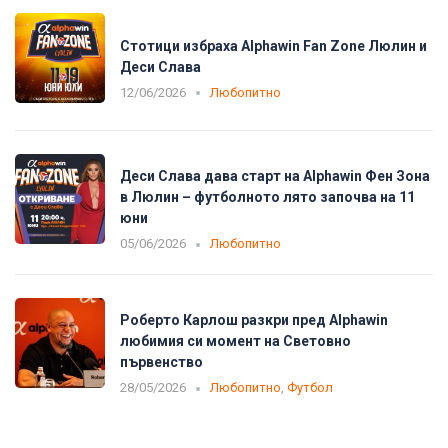
Стотици избраха Alphawin Fan Zone Люлин и
Деси Слава
12/06/2026
Любопитно
Деси Слава дава старт на Alphawin Фен Зона
в Люлин – футболното лято започва на 11
юни
05/06/2026
Любопитно
Роберто Карлош разкри пред Alphawin
любимия си момент на Световно
първенство
28/05/2026
Любопитно
,
Футбол