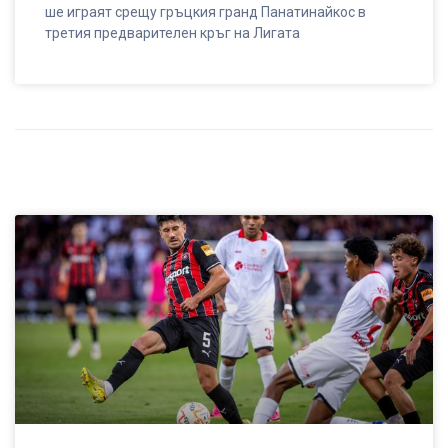
ше играят срещу гръцкия гранд Панатинайкос в
третия предварителен кръг на Лигата