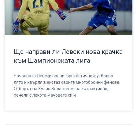
Ще направи ли Левски нова крачка
към Шампионската лига
Началната Левски прави фантастично футболно
лято и хвърля в екстаз своите многобройни фенове.
Отборът на Хулио Веласкес играе атрактивно,
печели с лекота мачовете си и