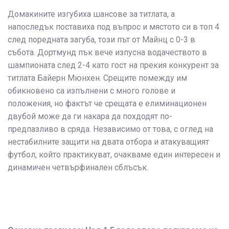
Домакините изгубиха шансове за титлата, а
напоследък поставиха под въпрос и мястото си в топ 4
след поредната загуба, този път от Майнц с 0-3 в
събота. Дортмунд пък вече изпусна водачеството в
шампионата след 2-4 като гост на прекия конкурент за
титлата Байерн Мюнхен. Срещите помежду им
обикновено са изпълнени с много голове и
положения, но фактът че срещата е елиминационен
двубой може да ги накара да похдодят по-
предпазливо в сряда. Независимо от това, с оглед на
нестабилните защити на двата отбора и атакуващият
футбол, който практикуват, очакваме един интересен и
динамичен четвърфинален сблъсък.