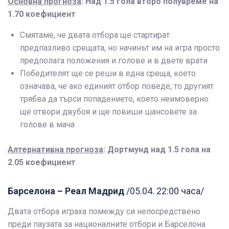
Основна прогноза
: Над 1.5 гола второ полувреме на
1.70 коефициент
Смятаме, че двата отбора ще стартират
предпазливо срещата, но начинът им на игра просто
предполага положения и голове и в двете врати
Победителят ще се реши в една среща, което
означава, че ако единият отбор поведе, то другият
трябва да търси попадението, което неимоверно
ще отвори двубоя и ще повиши шансовете за
голове в мача
Алтернативна прогноза
: Дортмунд над 1.5 гола на
2.05 коефициент
Барселона – Реал Мадрид
/05.04. 22:00 часа/
Двата отбора играха помежду си непосредствено
преди паузата за националните отбори и Барселона