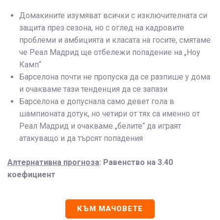
Домакините изумяват всички с изключителната си
защита през сезона, но с оглед на кадровите
проблеми и амбицията и класата на госите, смятаме
че Реал Мадрид ще отбележи попадение на „Ноу
Камп“
Барселона почти не пропуска да се разпише у дома
и очакваме тази тенденция да се запази
Барселона е допуснала само девет гола в
шампионата дотук, но четири от тях са именно от
Реал Мадрид и очакваме „белите“ да играят
атакуващо и да търсят попадения
Алтернативна прогноза
: Равенство на 3.40
коефициент
КЪМ МАЧОВЕТЕ