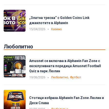
„Златна треска“ с Golden Coins Link
джакпотите в Alphawin
15/04/2026
Казино
Любопитно
Amusnet се включва в Alphawin Fan Zone с
ексклузивната поредица Amusnet Football
Quiz в парк Люлин
19/06/2026
Любопитно
,
Футбол
Стотици избраха Alphawin Fan Zone Люлин и
Деси Слава