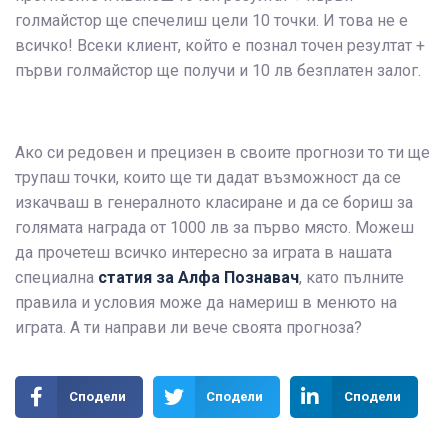
голмайстор ще спечелиш цели 10 точки. И това не е
всичко! Всеки клиент, който е познал точен резултат +
първи голмайстор ще получи и 10 лв безплатен залог.
Ако си редовен и прецизен в своите прогнози то ти ще
трупаш точки, които ще ти дадат възможност да се
изкачваш в генералното класиране и да се бориш за
голямата награда от 1000 лв за първо място. Можеш
да прочетеш всичко интересно за играта в нашата
специална
статия за Алфа Познавач
, като пълните
правила и условия може да намериш в менюто на
играта. А ти направи ли вече своята прогноза?
Сподели
Сподели
Сподели