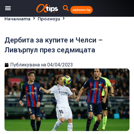
alphawin.bg
Началната
Прогнози
Дербита за купите и Челси – Ливърпул през
седмицата
Дербита за купите и Челси –
Ливърпул през седмицата
Публикувана на
04/04/2023