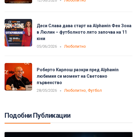
12/06/2026
Любопитно
Деси Слава дава старт на Alphawin Фен Зона
в Люлин – футболното лято започва на 11
юни
05/06/2026
Любопитно
Роберто Карлош разкри пред Alphawin
любимия си момент на Световно
първенство
28/05/2026
Любопитно
,
Футбол
Подобни Публикации