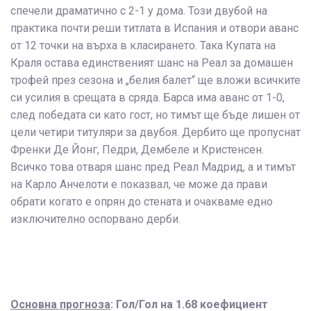
спечели драматично с 2-1 у дома. Този двубой на
практика почти реши титлата в Испания и отвори аванс
от 12 точки на върха в класирането. Така Купата на
Краля остава единственият шанс на Реал за домашен
трофей през сезона и „белия балет“ ще вложи всичките
си усилия в срещата в сряда. Барса има аванс от 1-0,
след победата си като гост, но тимът ще бъде лишен от
цели четири титуляри за двубоя. Дербито ще пропуснат
Френки Де Йонг, Педри, Дембеле и Кристенсен.
Всичко това отваря шанс пред Реал Мадрид, а и тимът
на Карло Анчелоти е показвал, че може да прави
обрати когато е опрян до стената и очакваме едно
изключително оспорвано дерби.
Основна прогноза
: Гол/Гол на 1.68 коефициент