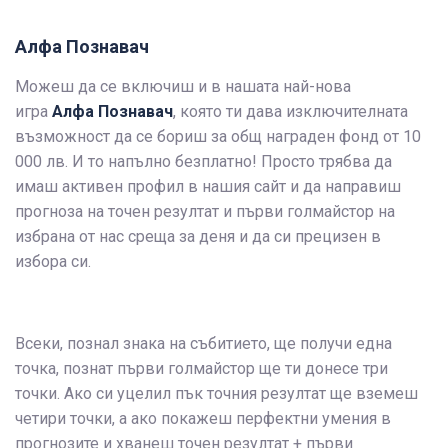
Алфа Познавач
Можеш да се включиш и в нашата най-нова
игра
Алфа Познавач
, която ти дава изключителната
възможност да се бориш за общ награден фонд от 10
000 лв. И то напълно безплатно! Просто трябва да
имаш активен профил в нашия сайт и да направиш
прогноза на точен резултат и първи голмайстор на
избрана от нас среща за деня и да си прецизен в
избора си.
Всеки, познал знака на събитието, ще получи една
точка, познат първи голмайстор ще ти донесе три
точки. Ако си уцелил пък точния резултат ще вземеш
четири точки, а ако покажеш перфектни умения в
прогнозите и хванеш точен резултат + първи