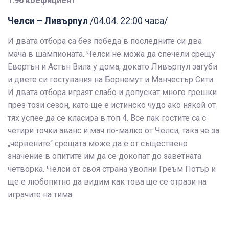
1.96 коефициент
Челси – Ливърпул
/04.04. 22:00 часа/
И двата отбора са без победа в последните си два
мача в шампионата. Челси не можа да спечели срещу
Евертън и Астън Вила у дома, докато Ливърпул загуби
и двете си гостувания на Борнемут и Манчестър Сити.
И двата отбора играят слабо и допускат много грешки
през този сезон, като ще е истинско чудо ако някой от
тях успее да се класира в топ 4. Все пак гостите са с
четири точки аванс и мач по-малко от Челси, така че за
„червените“ срещата може да е от съществено
значение в опитите им да се докопат до заветната
четворка. Челси от своя страна уволни Греъм Потър и
ще е любопитно да видим как това ще се отрази на
играчите на тима.