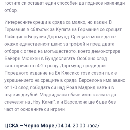
гостите си остават един способен да поднесе изненади
отбор.
Интересните срещи в сряда са малко, но какви. В
Германия в сблъсък за Купата на Германия се срещат
Лайпциг и Борусия Дортмунд. Срещата може да се
окаже единственият шанс за трофей и пред двата
отбора с оглед на могъществото, което демонстрира
Байерн Мюнхен в Бундеслигата. Особено след
категоричното 4-2 срещу Дортмунд преди дни.
Поредното издание на Ел Класико този сезон пък е
украшението на срещите в сряда. Барселона има аванс
от 1-0 след победата си над Реал Мадрид навън в
първия двубой. Мадридчани обаче имат класата да
спечелят на „Ноу Камп“, а и Барселона ще бъде без
част от основните си играчи.
ЦСКА – Черно Море
/04.04. 20:00 часа/