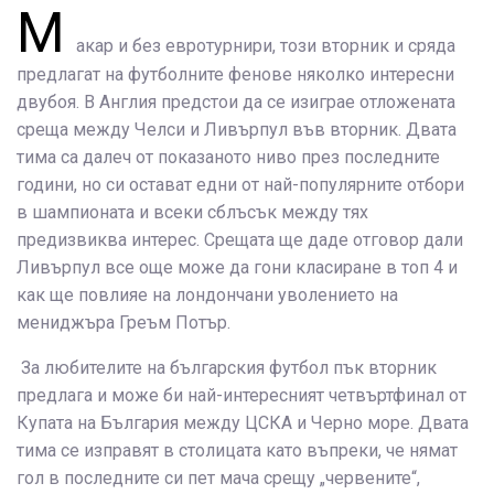
М
акар и без евротурнири, този вторник и сряда
предлагат на футболните фенове няколко интересни
двубоя. В Англия предстои да се изиграе отложената
среща между Челси и Ливърпул във вторник. Двата
тима са далеч от показаното ниво през последните
години, но си остават едни от най-популярните отбори
в шампионата и всеки сблъсък между тях
предизвиква интерес. Срещата ще даде отговор дали
Ливърпул все още може да гони класиране в топ 4 и
как ще повлияе на лондончани уволението на
мениджъра Греъм Потър.
За любителите на българския футбол пък вторник
предлага и може би най-интересният четвъртфинал от
Купата на България между ЦСКА и Черно море. Двата
тима се изправят в столицата като въпреки, че нямат
гол в последните си пет мача срещу „червените“,