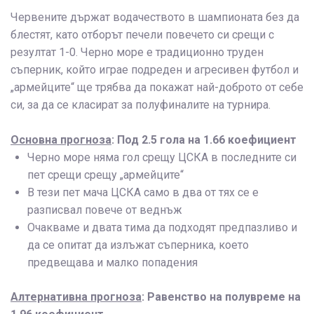
Червените държат водачеството в шампионата без да
блестят, като отборът печели повечето си срещи с
резултат 1-0. Черно море е традиционно труден
съперник, който играе подреден и агресивен футбол и
„армейците“ ще трябва да покажат най-доброто от себе
си, за да се класират за полуфиналите на турнира.
Основна прогноза
: Под 2.5 гола на 1.66 коефициент
Черно море няма гол срещу ЦСКА в последните си
пет срещи срещу „армейците“
В тези пет мача ЦСКА само в два от тях се е
разписвал повече от веднъж
Очакваме и двата тима да подходят предпазливо и
да се опитат да излъжат съперника, което
предвещава и малко попадения
Алтернативна прогноза
: Равенство на полувреме на