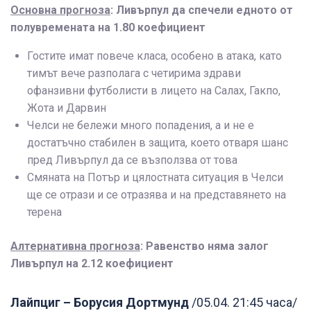
Основна прогноза
: Ливърпул да спечели едното от
полувремената на 1.80 коефициент
Гостите имат повече класа, особено в атака, като
тимът вече разполага с четирима здрави
офанзивни футболисти в лицето на Салах, Гакпо,
Жота и Дарвин
Челси не бележи много попадения, а и не е
достатъчно стабилен в защита, което отваря шанс
пред Ливърпул да се възползва от това
Смяната на Потър и цялостната ситуация в Челси
ще се отрази и се отразява и на представянето на
терена
Алтернативна прогноза
: Равенство няма залог
Ливърпул на 2.12 коефициент
Лайпциг – Борусия Дортмунд
/05.04. 21:45 часа/