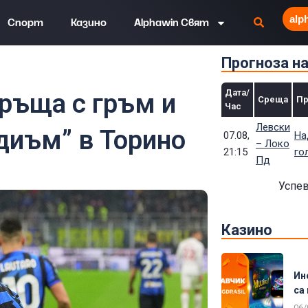
alp
Спорт
Казино
Alphawin Свят
Прогноза н
ианц Стейдиъм” в Торино
Дата/
връща с гръм и
Среща
Пр
Час
Левски
диъм” в Торино
07.08,
На
– Локо
21:15
го
Пд
Успев
Казино
Ин
са 
06/