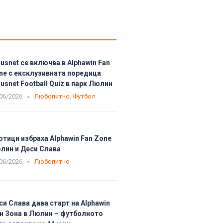
usnet се включва в Alphawin Fan
ne с ексклузивната поредица
usnet Football Quiz в парк Люлин
06/2026
Любопитно
,
Футбол
отици избраха Alphawin Fan Zone
лин и Деси Слава
06/2026
Любопитно
си Слава дава старт на Alphawin
н Зона в Люлин – футболното