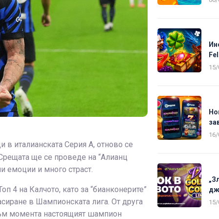
Ин
Fel
15/
Но
за
16/
и в италианската Серия А, отново се
 Срещата ще се проведе на “Алианц
и емоции и много страст.
„З
оп 4 на Калчото, като за “бианконерите”
дж
асиране в Шампионската лига. От друга
15/
 към момента настоящият шампион