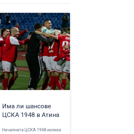
Има ли шансове
ЦСКА 1948 в Атина
Началната ЦСКА 1948 излиза