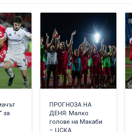
мачът
ПРОГНОЗА НА
“ за
ДЕНЯ: Малко
голове на Макаби
– ЦСКА