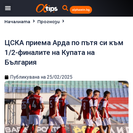
alphawin.bg
Началната
Прогнози
ЦСКА приема Арда по пътя си към 1/2-финалите на
Купата на България
ЦСКА приема Арда по пътя си към
1/2-финалите на Купата на
България
Публикувана на
25/02/2025