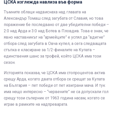
ЦСКА изглежда навлиза във форма
Тъмните облаци надвиснаха над главата на
Александър Томаш след загубата от Славия, но това
поражение бе последвано от две убедителни победи –
2:0 над Арда и 3:0 над Ботев в Пловдив. Това е знак, че
явно наставникът на “армейците” е успял да “вдигне”
отбора след загубата в Овча купел, а сега следващата
стъпка е класиране за 1/2-финалите на Купата –
единствения шанс за трофей, който ЦСКА има този
сезон.
Историята показва, че ЦСКА има стопроцентов актив
срещу Арда, когато двата отбора се срещат за Купата
на България – пет победи от пет изиграни мача. И тук
има нещо интересно – “червените” не са допускали гол
срещу този съперник от 1963 година насам, когато се
играе в рамките на надпреварата.