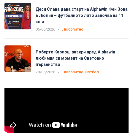
Деси Слава дава старт на Alphawin Фен Зона
в Люлин – футболното лято започва на 11
юни
05/06/2026
Любопитно
Роберто Карлош разкри пред Alphawin
любимия си момент на Световно
първенство
28/05/2026
Любопитно
,
Футбол