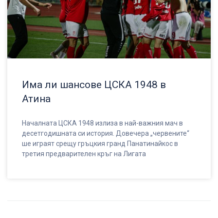
Има ли шансове ЦСКА 1948 в
Атина
Началната ЦСКА 1948 излиза в най-важния мач в
десетгодишната си история. Довечера „червените“
ше играят срещу гръцкия гранд Панатинайкос в
третия предварителен кръг на Лигата