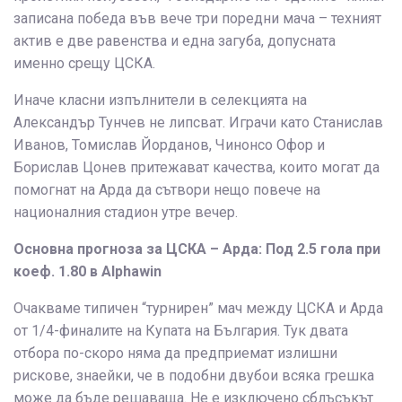
записана победа във вече три поредни мача – техният
актив е две равенства и една загуба, допусната
именно срещу ЦСКА.
Иначе класни изпълнители в селекцията на
Александър Тунчев не липсват. Играчи като Станислав
Иванов, Томислав Йорданов, Чинонсо Офор и
Борислав Цонев притежават качества, които могат да
помогнат на Арда да сътвори нещо повече на
националния стадион утре вечер.
Основна прогноза за ЦСКА – Арда: Под 2.5 гола при
коеф. 1.80 в Alphawin
Очакваме типичен “турнирен” мач между ЦСКА и Арда
от 1/4-финалите на Купата на България. Тук двата
отбора по-скоро няма да предприемат излишни
рискове, знаейки, че в подобни двубои всяка грешка
може да бъде решаваща. Не е изключено сблъсъкът