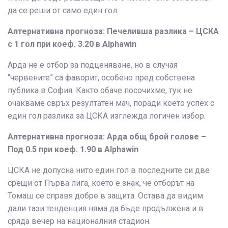
да се реши от само един гол.
Алтернативна прогноза: Печеливша разлика – ЦСКА
с 1 гол при коеф. 3.20 в Alphawin
Арда не е отбор за подценяване, но в случая
“червените” са фаворит, особено пред собствена
публика в София. Както обаче посочихме, тук не
очакваме свръх резултатен мач, поради което успех с
един гол разлика за ЦСКА изглежда логичен избор.
Алтернативна прогноза: Арда общ брой голове –
Под 0.5 при коеф. 1.90 в Alphawin
ЦСКА не допусна нито един гол в последните си две
срещи от Първа лига, което е знак, че отборът на
Томаш се справя добре в защита. Остава да видим
дали тази тенденция няма да бъде продължена и в
сряда вечер на националния стадион.