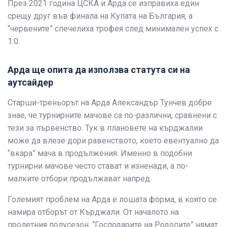
През 2021 година ЦСКА и Арда се изправиха един
срещу друг във финала на Купата на България, а
“червените” спечелиха трофея след минимален успех с
1:0.
Арда ще опита да използва статута си на
аутсайдер
Старши-треньорът на Арда Александър Тунчев добре
знае, че турнирните мачове са по-различни, сравнени с
тези за първенство. Тук в плановете на кърджалии
може да влезе дори равенството, което евентуално да
“вкара” мача в продължения. Именно в подобни
турнирни мачове често стават и изненади, а по-
малките отбори продължават напред.
Големият проблем на Арда е лошата форма, в която се
намира отборът от Кърджали. От началото на
пролетния полусезон, “Господарите на Родопите” нямат