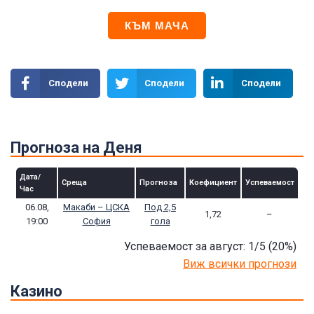
КЪМ МАЧА
Сподели
Сподели
Сподели
Прогноза на Деня
Дата/
Среща
Прогноза
Коефициент
Успеваемост
Час
06.08,
Макаби – ЦСКА
Под 2,5
1,72
–
19:00
София
гола
Успеваемост за август: 1/5
(20
%)
Виж всички прогнози
Казино