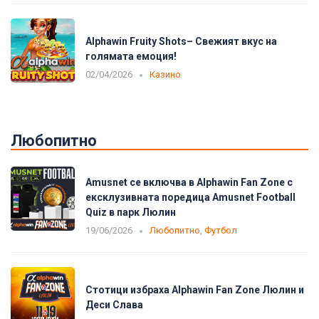
Alphawin Fruity Shots– Свежият вкус на
голямата емоция!
02/04/2026
Казино
Любопитно
Amusnet се включва в Alphawin Fan Zone с
ексклузивната поредица Amusnet Football
Quiz в парк Люлин
19/06/2026
Любопитно
,
Футбол
Стотици избраха Alphawin Fan Zone Люлин и
Деси Слава