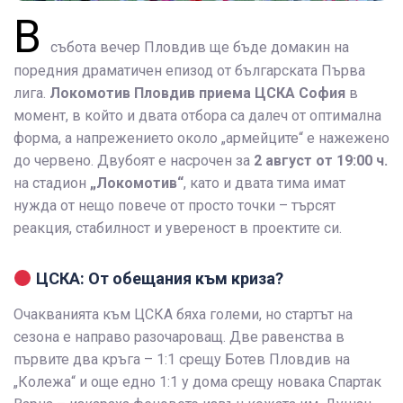
В
събота вечер Пловдив ще бъде домакин на
поредния драматичен епизод от българската Първа
лига.
Локомотив Пловдив приема ЦСКА София
в
момент, в който и двата отбора са далеч от оптимална
форма, а напрежението около „армейците“ е нажежено
до червено. Двубоят е насрочен за
2 август от 19:00 ч.
на стадион
„Локомотив“
, като и двата тима имат
нужда от нещо повече от просто точки – търсят
реакция, стабилност и увереност в проектите си.
ЦСКА: От обещания към криза?
Очакванията към ЦСКА бяха големи, но стартът на
сезона е направо разочароващ. Две равенства в
първите два кръга – 1:1 срещу Ботев Пловдив на
„Колежа“ и още едно 1:1 у дома срещу новака Спартак