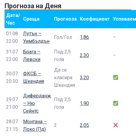
Прогноза на Деня
Дата/
Среща
Прогноза
Коефициент
Успевае
Час
01.08
Лутън –
Гол/Гол
1,86
–
22:00
Уимбълдън
31.07
Брага –
Под 2,5
2,30
–
22:00
Левски
гола
Да се
30.07
ФКСБ –
класира:
3,20
20:30
Шкендия
Шкендия
Диферданж
29.07
Под 2,5
– Ню
1,90
21:00
гола
Сейнтс
28.07
Монтана –
2
2,05
21:15
Локо (Пд)