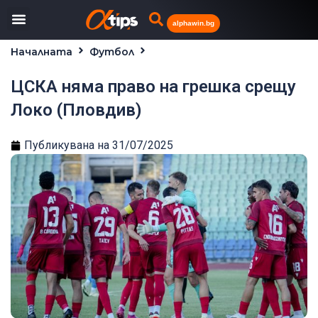
alphawin.bg
Началната
Футбол
ЦСКА няма право на грешка срещу Локо (Пловдив)
ЦСКА няма право на грешка срещу
Локо (Пловдив)
Публикувана на
31/07/2025