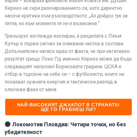
Варна – изкараха феновете извън кожата им. Душан
Керкез не скри разочарованието си, като директно
насочи критика към ръководството:
„Аз дойдох тук за
титла, но към момента тя не е възможна.“
Треньорът изглежда изолиран, а раздялата с Лиъм
Купър е първи сигнал за очаквана чистка в състава.
Допълнителен натиск идва от факта, че при негативен
резултат срещу Локо Пд именно Керкез може да бъде
следващият напуснал Борисовата градина. ЦСКА е
отбор в търсене на себе си – с футболисти, които не
показват нужната енергия и тактически разпад в
ключови фази от мача.
НАЙ-ВИСОКИЯТ ДЖАКПОТ В СТРАНАТА!
ЩЕ ГО ГРАБНЕШ ЛИ?
Локомотив Пловдив: Четири точки, но без
убедителност