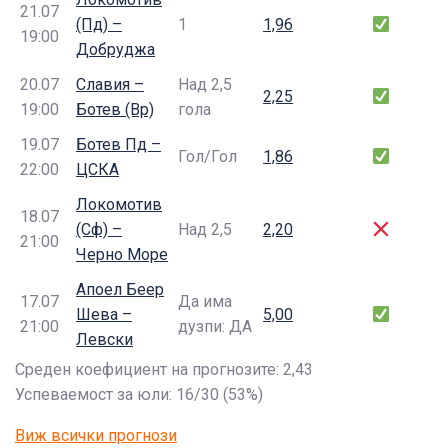
21.07
(Пд) –
1
1,96
19:00
Добруджа
20.07
Славия –
Над 2,5
2,25
19:00
Ботев (Вр)
гола
19.07
Ботев Пд –
Гол/Гол
1,86
22:00
ЦСКА
Локомотив
18.07
(Сф) –
Над 2,5
2,20
21:00
Черно Море
Апоел Беер
17.07
Да има
Шева –
5,00
21:00
дузпи: ДА
Левски
Среден коефициент на прогнозите: 2,43
Успеваемост за юли: 16/30 (53%)
Виж всички прогнози