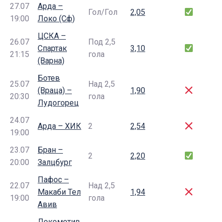
27.07
Арда –
Гол/Гол
2,05
19:00
Локо (Сф)
ЦСКА –
26.07
Под 2,5
Спартак
3,10
21:15
гола
(Варна)
Ботев
25.07
Над 2,5
(Враца) –
1,90
20:30
гола
Лудогорец
24.07
Арда – ХИК
2
2,54
19:00
23.07
Бран –
2
2,20
20:00
Залцбург
Пафос –
22.07
Над 2,5
Макаби Тел
1,94
19:00
гола
Авив
Локомотив