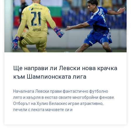
Ще направи ли Левски нова крачка
към Шампионската лига
Началната Левски прави фантастично футболно
лято и хвърля в екстаз своите многобройни фенове.
Отборът на Хулио Веласкес играе атрактивно,
печели с лекота мачовете си и