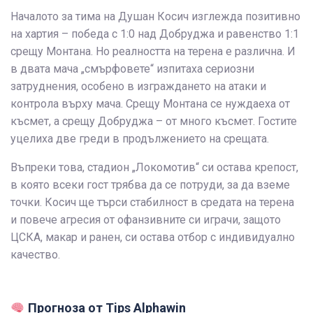
Началото за тима на Душан Косич изглежда позитивно
на хартия – победа с 1:0 над Добруджа и равенство 1:1
срещу Монтана. Но реалността на терена е различна. И
в двата мача „смърфовете“ изпитаха сериозни
затруднения, особено в изграждането на атаки и
контрола върху мача. Срещу Монтана се нуждаеха от
късмет, а срещу Добруджа – от много късмет. Гостите
уцелиха две греди в продължението на срещата.
Въпреки това, стадион „Локомотив“ си остава крепост,
в която всеки гост трябва да се потруди, за да вземе
точки. Косич ще търси стабилност в средата на терена
и повече агресия от офанзивните си играчи, защото
ЦСКА, макар и ранен, си остава отбор с индивидуално
качество.
Прогноза от Tips Alphawin