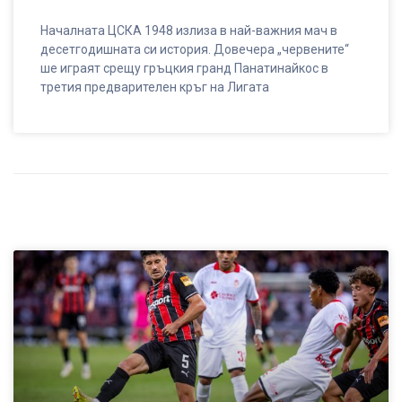
Началната ЦСКА 1948 излиза в най-важния мач в
десетгодишната си история. Довечера „червените“
ше играят срещу гръцкия гранд Панатинайкос в
третия предварителен кръг на Лигата