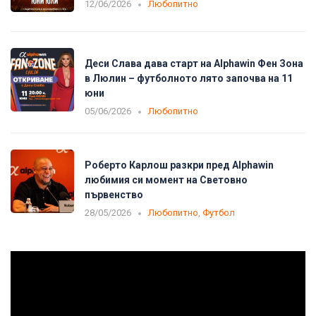
12/06/2026
Любопитно
Деси Слава дава старт на Alphawin Фен Зона
в Люлин – футболното лято започва на 11
юни
05/06/2026
Любопитно
Роберто Карлош разкри пред Alphawin
любимия си момент на Световно
първенство
28/05/2026
Любопитно
,
Футбол