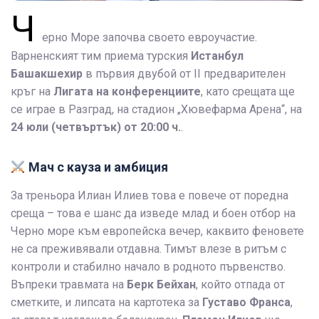
Ч
ерно Море започва своето евроучастие.
Варненският тим приема турския
Истанбул
Башакшехир
в първия двубой от II предварителен
кръг на
Лигата на конференциите
, като срещата ще
се играе в Разград, на стадион „Хювефарма Арена“, на
24 юли (четвъртък) от 20:00 ч.
.
Мач с кауза и амбиция
За треньора Илиан Илиев това е повече от поредна
среща – това е шанс да изведе млад и боен отбор на
Черно море към европейска вечер, каквито феновете
не са преживявали отдавна. Тимът влезе в ритъм с
контроли и стабилно начало в родното първенство.
Въпреки травмата на
Берк Бейхан
, който отпада от
сметките, и липсата на картотека за
Густаво Франса
,