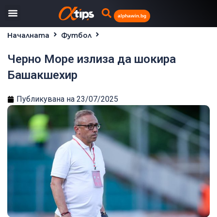
alphawin.bg
Началната
Футбол
Черно Море излиза да шокира Башакшехир
Черно Море излиза да шокира
Башакшехир
Публикувана на
23/07/2025