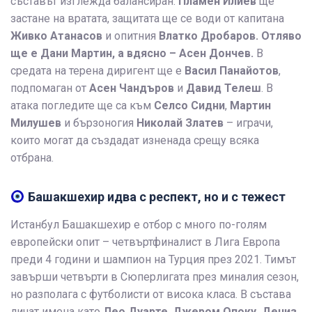
съставът изглежда балансиран.
Пламен Илиев
ще
застане на вратата, защитата ще се води от капитана
Живко Атанасов
и опитния
Влатко Дробаров. Отляво
ще е Дани Мартин, а вдясно – Асен Дончев.
В
средата на терена диригент ще е
Васил Панайотов
,
подпомаган от
Асен Чандъров
и
Давид Телеш
. В
атака погледите ще са към
Селсо Сидни
,
Мартин
Милушев
и бързоногия
Николай Златев
– играчи,
които могат да създадат изненада срещу всяка
отбрана.
Башакшехир идва с респект, но и с тежест
Истанбул Башакшехир е отбор с много по-голям
европейски опит – четвъртфиналист в Лига Европа
преди 4 години и шампион на Турция през 2021. Тимът
завърши четвърти в Сюперлигата през миналия сезон,
но разполага с футболисти от висока класа. В състава
личат имена като
Лео Дуарте
,
Джером Опоку, Дениз