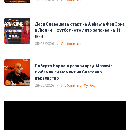
Деси Слава дава старт на Alphawin Фен Зона
в Люлин – футболното лято започва на 11
юни
05/06/2026
Любопитно
Роберто Карлош разкри пред Alphawin
любимия си момент на Световно
първенство
28/05/2026
Любопитно
,
Футбол