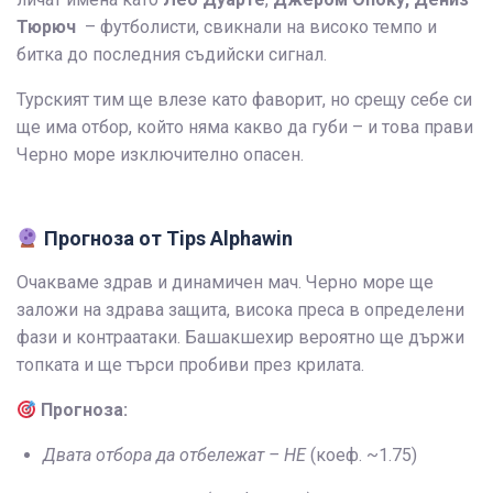
Тюрюч
– футболисти, свикнали на високо темпо и
битка до последния съдийски сигнал.
Турският тим ще влезе като фаворит, но срещу себе си
ще има отбор, който няма какво да губи – и това прави
Черно море изключително опасен.
Прогноза от Tips Alphawin
Очакваме здрав и динамичен мач. Черно море ще
заложи на здрава защита, висока преса в определени
фази и контраатаки. Башакшехир вероятно ще държи
топката и ще търси пробиви през крилата.
Прогноза:
Двата отбора да отбележат – НЕ
(коеф. ~1.75)