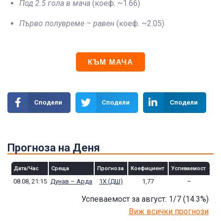
Под 2.5 гола в мача
(коеф. ~1.66)
Първо полувреме – равен
(коеф. ~2.05)
КЪМ МАЧА
Сподели
Сподели
Сподели
Прогноза на Деня
Дата/Час
Среща
Прогноза
Коефициент
Успеваемост
08.08, 21:15
Дунав – Арда
1Х (ДШ)
1,77
–
Успеваемост за август: 1/7
(14.3
%)
Виж всички прогнози