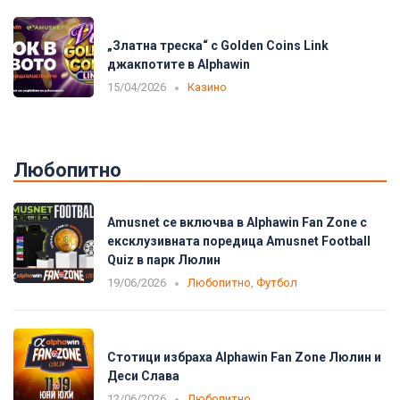
„Златна треска“ с Golden Coins Link
джакпотите в Alphawin
15/04/2026
Казино
Любопитно
Amusnet се включва в Alphawin Fan Zone с
ексклузивната поредица Amusnet Football
Quiz в парк Люлин
19/06/2026
Любопитно
,
Футбол
Стотици избраха Alphawin Fan Zone Люлин и
Деси Слава
12/06/2026
Любопитно