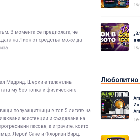
16/
лъм. В момента се предполага, че
„З
ждата на Лион от средства може да
дж
иза.
15/
Любопитно
еал Мадрид. Шерки е талантлив
тата му без топка и физическите
Am
Zo
куващи полузащитници в топ 5 лигите на
Am
очаквани асистенции и създаване на
19/
прогресивни пасове, а играчите, които
лмър, Лерой Сане и Флориан Вирц.