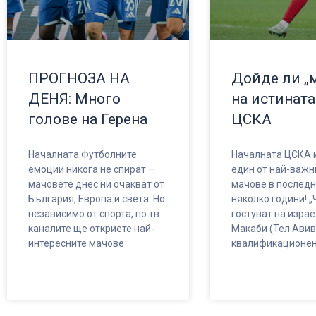
ПРОГНОЗА НА
Дойде ли „
ДЕНЯ: Много
на истината
голове на Герена
ЦСКА
Началната Футболните
Началната ЦСКА и
емоции никога не спират –
един от най-важн
мачовете днес ни очакват от
мачове в последн
България, Европа и света. Но
няколко години! „
независимо от спорта, по тв
гостуват на изра
каналите ще откриете най-
Макаби (Тел Авив
интересните мачове
квалификационен