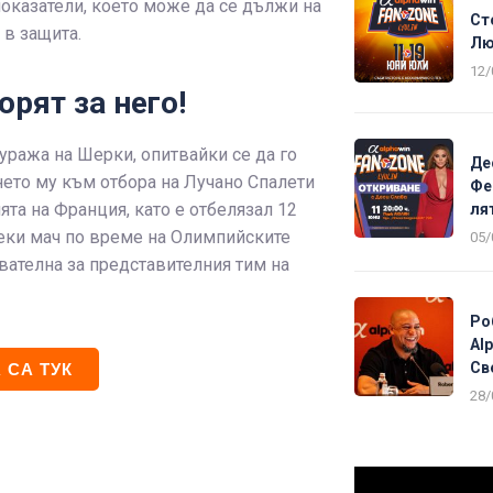
оказатели, което може да се дължи на
Ст
 в защита.
Лю
12/
рят за него!
уража на Шерки, опитвайки се да го
Де
ането му към отбора на Лучано Спалети
Фе
ята на Франция, като е отбелязал 12
ля
всеки мач по време на Олимпийските
05/
квателна за представителния тим на
Ро
Al
Св
 СА ТУК
28/