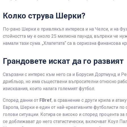
Колко струва Шерки?
По-рано Шерки е привлякъл интереса и на Челси, и на Фу
стойността му е около 25 милиона паунда, въпреки че ну
намали тази сума. „Хлапетата“ са в сериозна финансова кр
Грандовете искат да го развият
Свързани с интерес към него са и Борусия Дортмунд и Р
дрибльор, но има съществени въпросителни относно рабо
изисквания, които налага големият футбол.
Според данни от
FBref
, в сравнение с други крила и ата
Европа, Шерки е един от най-креативните футболисти по 
голови ситуации. Котира се високо и според процента за 
се доближават до него статистически, включват Коул Па