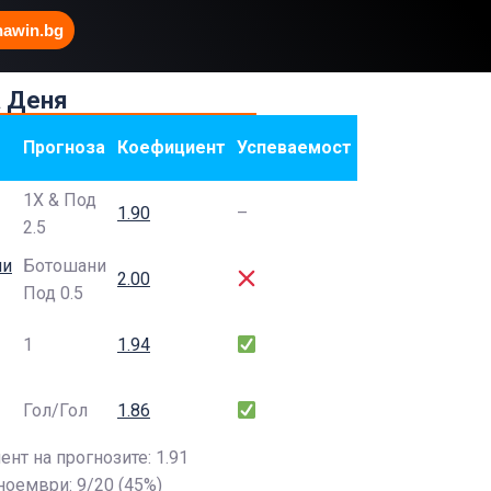
hawin.bg
а Деня
Прогноза
Коефициент
Успеваемост
1Х & Под
1.90
–
2.5
ни
Ботошани
2.00
Под 0.5
1
1.94
Гол/Гол
1.86
нт на прогнозите: 1.91
ноември: 9/20 (45%)