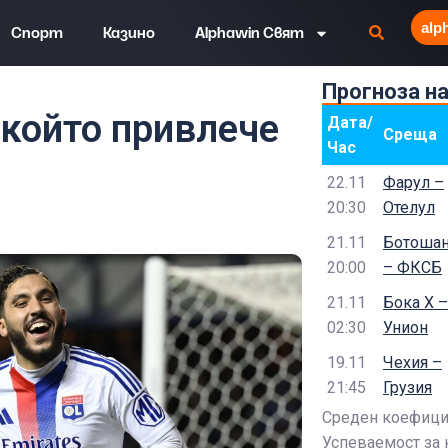
alp
Спорт
Казино
Alphawin Свят
Прогноза н
то привлече окото на цяла Европа?
 който привлече
Дата/
Среща
Час
22.11
Фарул –
20:30
Отелул
21.11
Ботоша
20:00
– ФКСБ
21.11
Бока Х –
02:30
Унион
19.11
Чехия –
21:45
Грузия
Среден коефицие
Успеваемост за 