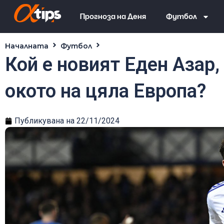
Прогноза на Деня
Футбол
Началната
Футбол
Кой е новият Еден Азар, кой
Кой е новият Еден Азар,
окото на цяла Европа?
Публикувана на
22/11/2024