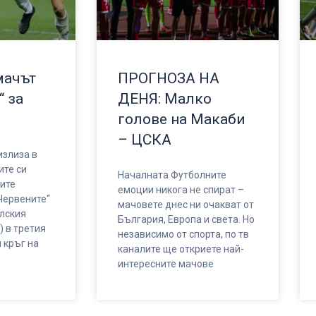
мачът
ПРОГНОЗА НА
“ за
ДЕНЯ: Малко
голове на Макаби
– ЦСКА
злиза в
ите си
Началната Футболните
ите
емоции никога не спират –
Червените“
мачовете днес ни очакват от
елския
България, Европа и света. Но
) в третия
независимо от спорта, по тв
 кръг на
каналите ще откриете най-
интересните мачове