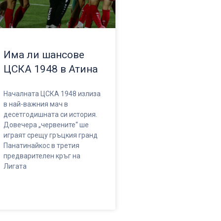
Има ли шансове
ЦСКА 1948 в Атина
Началната ЦСКА 1948 излиза
в най-важния мач в
десетгодишната си история.
Довечера „червените“ ше
играят срещу гръцкия гранд
Панатинайкос в третия
предварителен кръг на
Лигата