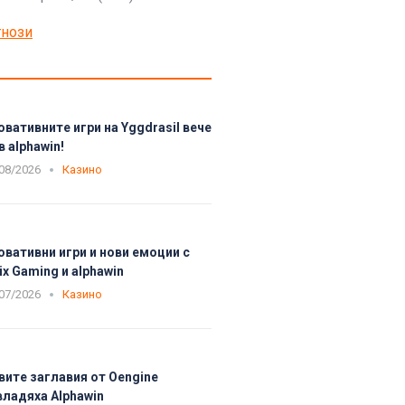
гнози
овативните игри на Yggdrasil вече
в alphawin!
08/2026
Казино
овативни игри и нови емоции с
ix Gaming и alphawin
07/2026
Казино
вите заглавия от Oengine
владяха Alphawin