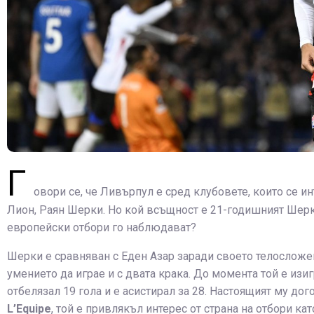
Г
овори се, че Ливърпул е сред клубовете, които се ин
Лион, Раян Шерки. Но кой всъщност е 21-годишният Шерк
европейски отбори го наблюдават?
Шерки е сравняван с Еден Азар заради своето телосложен
умението да играе и с двата крака. До момента той е изиг
отбелязал 19 гола и е асистирал за 28. Настоящият му дог
L’Equipe
, той е привлякъл интерес от страна на отбори к