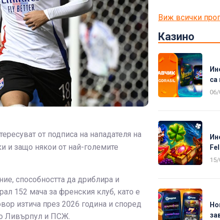
Виж всички про
Казино
Ин
са 
06/
тересуват от подписа на нападателя на
Ин
и и защо някои от най-големите
Fel
15/
ие, способността да дриблира и
рал 152 мача за френския клуб, като е
овор изтича през 2026 година и според
Но
за
ато Ливърпул и ПСЖ.