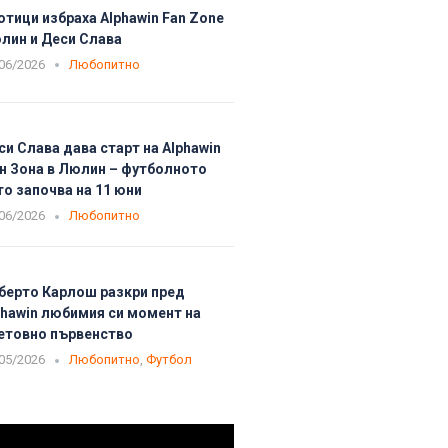
отици избраха Alphawin Fan Zone
лин и Деси Слава
06/2026
Любопитно
си Слава дава старт на Alphawin
н Зона в Люлин – футболното
то започва на 11 юни
06/2026
Любопитно
берто Карлош разкри пред
phawin любимия си момент на
етовно първенство
05/2026
Любопитно
,
Футбол