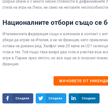
Шерки обаче е с много ниски стойности в дефанзивните п
стилa на игра на Лион, не само на неговите неспособности
Националните отбори също се бо
Италианската федерация също е влезнала в контакт с ант
убеди да играе за Италия, а не за Франция, като привлич
остава на дневен ред. Халфът има 20 мача за U21 селекци
гола в тях. Той също така вкара два гола и участва във 
игри в Париж през лятото, но все още не е получил пови
Франция.
МАЧОВЕТЕ ОТ УИКЕНДА
Сподели
Сподели
Сподели