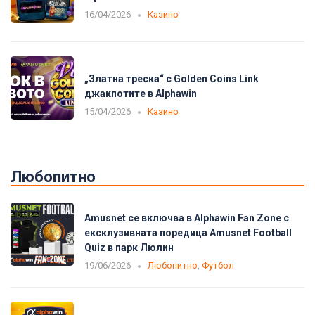
16/04/2026
Казино
„Златна треска“ с Golden Coins Link
джакпотите в Alphawin
15/04/2026
Казино
Любопитно
Amusnet се включва в Alphawin Fan Zone с
ексклузивната поредица Amusnet Football
Quiz в парк Люлин
19/06/2026
Любопитно
,
Футбол