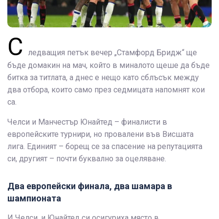
С
ледващия петък вечер „Стамфорд Бридж“ ще
бъде домакин на мач, който в миналото щеше да бъде
битка за титлата, а днес е нещо като сблъсък между
два отбора, които само през седмицата напомнят кои
са.
Челси и Манчестър Юнайтед – финалисти в
европейските турнири, но провалени във Висшата
лига. Единият – борещ се за спасение на репутацията
си, другият – почти буквално за оцеляване.
Два европейски финала, два шамара в
шампионата
И Челси, и Юнайтед си осигуриха място в