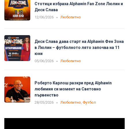
Стотици избраха Alphawin Fan Zone Люлин и
Деси Слава
12/06/2026
Любопитно
Деси Слава дава старт на Alphawin Фен Зона
в Люлин – футболното лято започва на 11
юни
05/06/2026
Любопитно
Роберто Карлош разкри пред Alphawin
любимия си момент на Световно
първенство
28/05/2026
Любопитно
,
Футбол