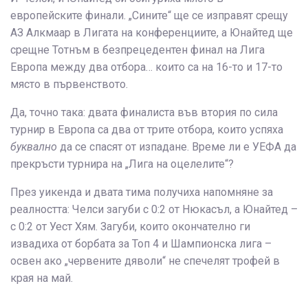
европейските финали. „Сините“ ще се изправят срещу
АЗ Алкмаар в Лигата на конференциите, а Юнайтед ще
срещне Тотнъм в безпрецедентен финал на Лига
Европа между два отбора… които са на 16-то и 17-то
място в първенството.
Да, точно така: двата финалиста във втория по сила
турнир в Европа са два от трите отбора, които успяха
буквално
да се спасят от изпадане. Време ли е УЕФА да
прекръсти турнира на „Лига на оцелелите“?
През уикенда и двата тима получиха напомняне за
реалността: Челси загуби с 0:2 от Нюкасъл, а Юнайтед –
с 0:2 от Уест Хям. Загуби, които окончателно ги
извадиха от борбата за Топ 4 и Шампионска лига –
освен ако „червените дяволи“ не спечелят трофей в
края на май.