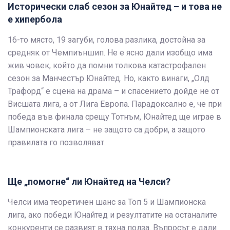
Исторически слаб сезон за Юнайтед – и това не
е хипербола
16-то място, 19 загуби, голова разлика, достойна за
средняк от Чемпиъншип. Не е ясно дали изобщо има
жив човек, който да помни толкова катастрофален
сезон за Манчестър Юнайтед. Но, както винаги, „Олд
Трафорд“ е сцена на драма – и спасението дойде не от
Висшата лига, а от Лига Европа. Парадоксално е, че при
победа във финала срещу Тотнъм, Юнайтед ще играе в
Шампионската лига – не защото са добри, а защото
правилата го позволяват.
Ще „помогне“ ли Юнайтед на Челси?
Челси има теоретичен шанс за Топ 5 и Шампионска
лига, ако победи Юнайтед и резултатите на останалите
конкуренти се развият в тяхна полза. Въпросът е дали