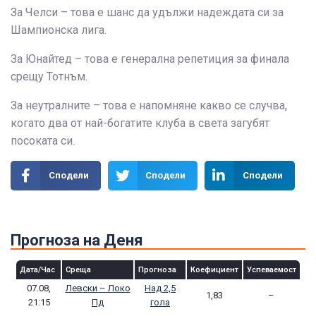
За Челси – това е шанс да удължи надеждата си за
Шампионска лига.
За Юнайтед – това е генерална репетиция за финала
срещу Тотнъм.
За неутралните – това е напомняне какво се случва,
когато два от най-богатите клуба в света загубят
посоката си.
Сподели
Сподели
Сподели
Прогноза на Деня
Дата/Час
Среща
Прогноза
Коефициент
Успеваемост
07.08,
Левски – Локо
Над 2,5
1,83
–
21:15
Пд
гола