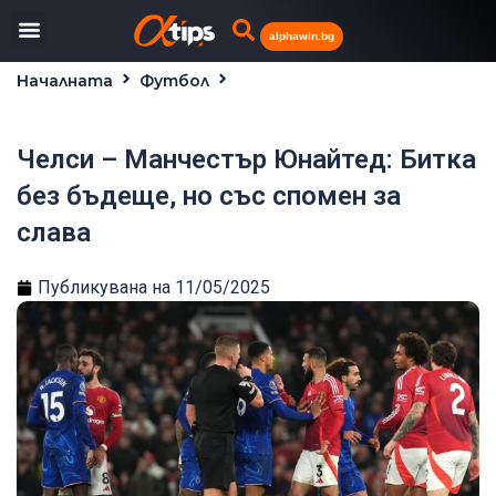
alphawin.bg
Началната
Футбол
Челси – Манчестър Юнайтед: Битка без бъдеще, но
със спомен за слава
Челси – Манчестър Юнайтед: Битка
без бъдеще, но със спомен за
слава
Публикувана на
11/05/2025