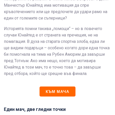
Манчестър Юнайтед има мотивация да спре
кръвотечението или ще предпочете да удари рамо на
един от големите си съперници?
Историята помни такива „помощи“ – но в повечето
случаи Юнайтед е от страната на пречещия, не на
помагащия. В духа на старата спортна злоба, едва ли
ще видим подаръци – особено когато дори една точка
би помогнала на тима на Рубен Аморим да завърши
пред Тотнъм. Ако има нещо, което да мотивира
Юнайтед в този мач, то е точно това – да завърши
пред отбора, който ще срещне във финала.
КЪМ МАЧА
Един мач, две гледни точки