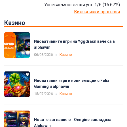
Успеваемост за август: 1/6
(16.67
%)
Виж всички прогнози
Казино
Иновативните игри на Yggdrasil вече са в
alphawin!
06/08/2026
Казино
Иновативни игри и нови емоции с Felix
Gaming и alphawin
15/07/2026
Казино
Новите заглавия от Oengine завладяха
Alphawin