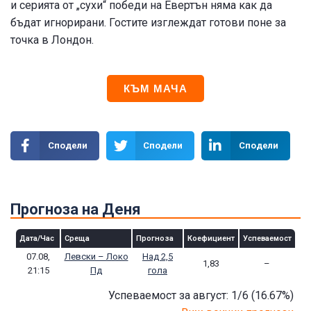
и серията от „сухи“ победи на Евертън няма как да
бъдат игнорирани. Гостите изглеждат готови поне за
точка в Лондон.
КЪМ МАЧА
Сподели
Сподели
Сподели
Прогноза на Деня
Дата/Час
Среща
Прогноза
Коефициент
Успеваемост
07.08,
Левски – Локо
Над 2,5
1,83
–
21:15
Пд
гола
Успеваемост за август: 1/6
(16.67
%)