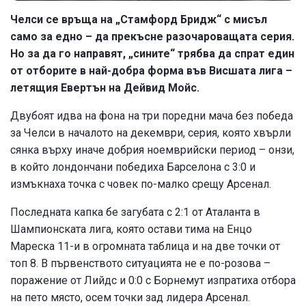
Челси се връща на „Стамфорд Бридж“ с мисъл
само за едно – да прекъсне разочароващата серия.
Но за да го направят, „сините“ трябва да спрат един
от отборите в най-добра форма във Висшата лига –
летящия Евертън на Дейвид Мойс.
Двубоят идва на фона на три поредни мача без победа
за Челси в началото на декември, серия, която хвърли
сянка върху иначе добрия ноемврийски период – онзи,
в който лондончани победиха Барселона с 3:0 и
измъкнаха точка с човек по-малко срещу Арсенал.
Последната капка бе загубата с 2:1 от Аталанта в
Шампионската лига, която остави тима на Енцо
Мареска 11-и в огромната таблица и на две точки от
топ 8. В първенството ситуацията не е по-розова –
поражение от Лийдс и 0:0 с Борнемут изпратиха отбора
на пето място, осем точки зад лидера Арсенал.