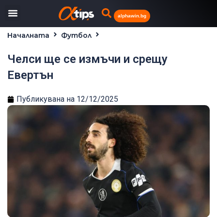
alphawin.bg
Началната
Футбол
Челси ще се измъчи и срещу Евертън
Челси ще се измъчи и срещу
Евертън
Публикувана на
12/12/2025