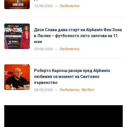
12/06/2026
Любопитно
Деси Слава дава старт на Alphawin Фен Зона
в Люлин – футболното лято започва на 11
юни
05/06/2026
Любопитно
Роберто Карлош разкри пред Alphawin
любимия си момент на Световно
първенство
28/05/2026
Любопитно
,
Футбол