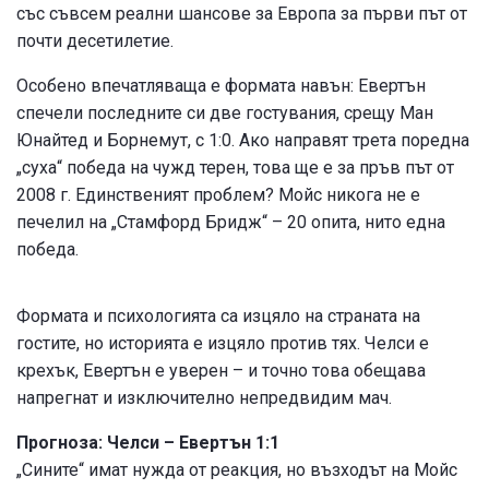
със съвсем реални шансове за Европа за първи път от
почти десетилетие.
Особено впечатляваща е формата навън: Евертън
спечели последните си две гостувания, срещу Ман
Юнайтед и Борнемут, с 1:0. Ако направят трета поредна
„суха“ победа на чужд терен, това ще е за пръв път от
2008 г. Единственият проблем? Мойс никога не е
печелил на „Стамфорд Бридж“ – 20 опита, нито една
победа.
Формата и психологията са изцяло на страната на
гостите, но историята е изцяло против тях. Челси е
крехък, Евертън е уверен – и точно това обещава
напрегнат и изключително непредвидим мач.
Прогноза: Челси – Евертън 1:1
„Сините“ имат нужда от реакция, но възходът на Мойс