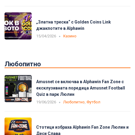
„Златна треска“ с Golden Coins Link
джакпотите в Alphawin
15/04/2026
Казино
Любопитно
Amusnet се включва в Alphawin Fan Zone с
ексклузивната поредица Amusnet Football
Quiz в парк Люлин
19/06/2026
Любопитно
,
Футбол
Стотици избраха Alphawin Fan Zone Люлин и
Деси Слава