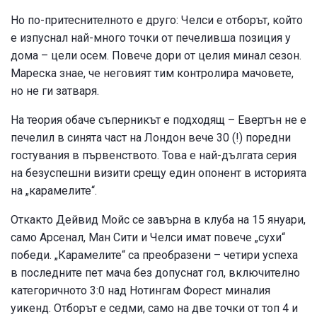
Но по-притеснителното е друго: Челси е отборът, който
е изпуснал най-много точки от печеливша позиция у
дома – цели осем. Повече дори от целия минал сезон.
Мареска знае, че неговият тим контролира мачовете,
но не ги затваря.
На теория обаче съперникът е подходящ – Евертън не е
печелил в синята част на Лондон вече 30 (!) поредни
гостувания в първенството. Това е най-дългата серия
на безуспешни визити срещу един опонент в историята
на „карамелите“.
Откакто Дейвид Мойс се завърна в клуба на 15 януари,
само Арсенал, Ман Сити и Челси имат повече „сухи“
победи. „Карамелите“ са преобразени – четири успеха
в последните пет мача без допуснат гол, включително
категоричното 3:0 над Нотингам Форест миналия
уикенд. Отборът е седми, само на две точки от топ 4 и