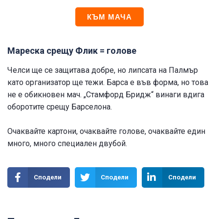
КЪМ МАЧА
Мареска срещу Флик = голове
Челси ще се защитава добре, но липсата на Палмър
като организатор ще тежи. Барса е във форма, но това
не е обикновен мач. „Стамфорд Бридж“ винаги вдига
оборотите срещу Барселона.
Очаквайте картони, очаквайте голове, очаквайте един
много, много специален двубой.
Сподели
Сподели
Сподели