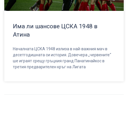
Има ли шансове ЦСКА 1948 в
Атина
Началната ЦСКА 1948 излиза в най-важния мач в
десетгодишната си история. Довечера „червените“
ше играят срещу гръцкия гранд Панатинайкос в
третия предварителен кръг на Лигата