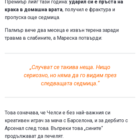
Премиър лийг тази година:
ударил си е пръста на
крака в домашна врата
, получил е фрактура и
пропуска още седмица.
Палмър вече два месеца е извън терена заради
травма в слабините, а Мареска потвърди:
„Случват се такива неща. Нищо
сериозно, но няма да го видим през
следващата седмица.“
Това означава, че Челси е без най-важния си
креативен играч за мача с Барселона, и за дербито с
Арсенал след това. Въпреки това „сините“
продължават да печелят.