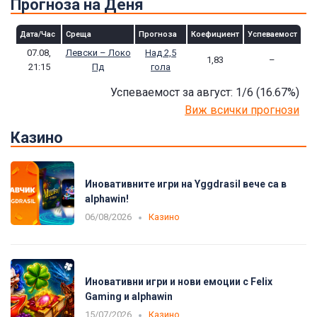
Прогноза на Деня
Дата/Час
Среща
Прогноза
Коефициент
Успеваемост
07.08,
Левски – Локо
Над 2,5
1,83
–
21:15
Пд
гола
Успеваемост за август: 1/6
(16.67
%)
Виж всички прогнози
Казино
Иновативните игри на Yggdrasil вече са в
alphawin!
06/08/2026
Казино
Иновативни игри и нови емоции с Felix
Gaming и alphawin
15/07/2026
Казино