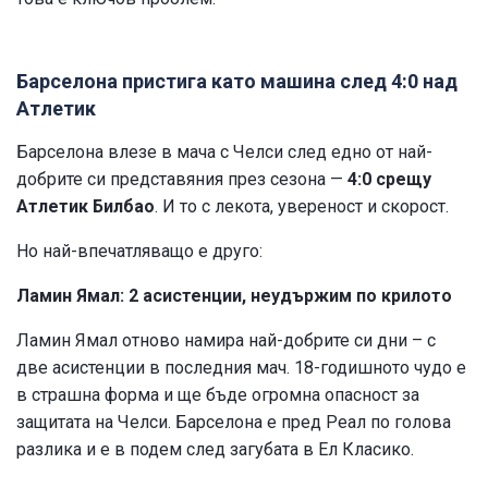
Барселона пристига като машина след 4:0 над
Атлетик
Барселона влезе в мача с Челси след едно от най-
добрите си представяния през сезона —
4:0 срещу
Атлетик Билбао
. И то с лекота, увереност и скорост.
Но най-впечатляващо е друго:
Ламин Ямал: 2 асистенции, неудържим по крилото
Ламин Ямал отново намира най-добрите си дни – с
две асистенции в последния мач. 18-годишното чудо е
в страшна форма и ще бъде огромна опасност за
защитата на Челси. Барселона е пред Реал по голова
разлика и е в подем след загубата в Ел Класико.