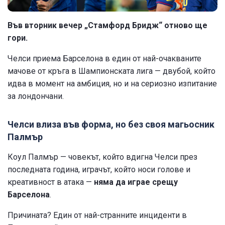
Във вторник вечер „Стамфорд Бридж“ отново ще
гори.
Челси приема Барселона в един от най-очакваните
мачове от кръга в Шампионската лига — двубой, който
идва в момент на амбиция, но и на сериозно изпитание
за лондончани.
Челси влиза във форма, но без своя магьосник
Палмър
Коул Палмър — човекът, който вдигна Челси през
последната година, играчът, който носи голове и
креативност в атака —
няма да играе срещу
Барселона
.
Причината? Един от най-странните инциденти в