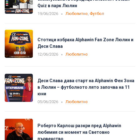
Quiz в парк Люлин
19/06/2026
Любопитно
,
Футбол
Стотици избраха Alphawin Fan Zone Люлин и
Деси Слава
12/06/2026
Любопитно
Деси Слава дава старт на Alphawin Фен Зона
в Люлин – футболното лято започва на 11
юни
05/06/2026
Любопитно
Роберто Карлош разкри пред Alphawin
любимия си момент на Световно
първенство