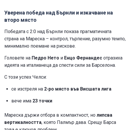
Уверена победа над Бърнли и изкачване на
второ място
Победата с 2:0 над Бърнли показа прагматичната
страна на Мареска – контрол, търпение, разумно темпо,
минимално поемане на рискове.
Головете на
Педро Нето
и
Енцо Фернандес
отразиха
идеята на италианеца да спести сили за Барселона.
С този успех Челси:
се изстреля на
2-ро място във Висшата лига
вече има
23 точки
Мареска държи отбора в компактност, но
липсва
вертикалността
, която Палмър дава. Срещу Барса
това е ключов проблем.