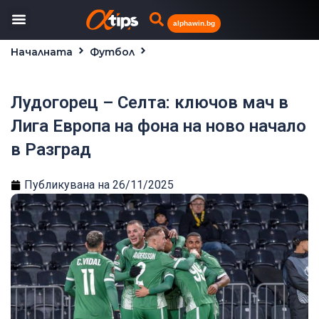
alphawin.bg
Началната
Футбол
Лудогорец – Селта: ключов мач в Лига Европа на
фона на ново начало в Разград
Лудогорец – Селта: ключов мач в
Лига Европа на фона на ново начало
в Разград
Публикувана на
26/11/2025