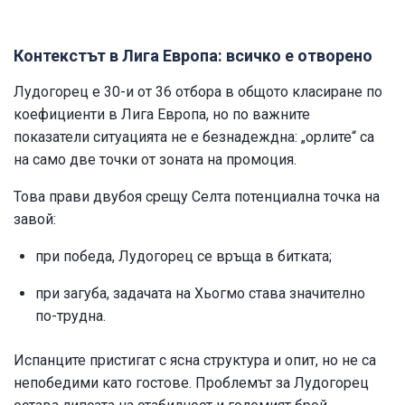
Контекстът в Лига Европа: всичко е отворено
Лудогорец е 30-и от 36 отбора в общото класиране по
коефициенти в Лига Европа, но по важните
показатели ситуацията не е безнадеждна: „орлите“ са
на само две точки от зоната на промоция.
Това прави двубоя срещу Селта потенциална точка на
завой:
при победа, Лудогорец се връща в битката;
при загуба, задачата на Хьогмо става значително
по-трудна.
Испанците пристигат с ясна структура и опит, но не са
непобедими като гостове. Проблемът за Лудогорец