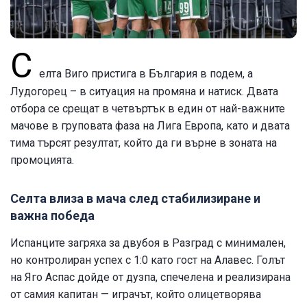
С
елта Виго пристига в България в подем, а
Лудогорец – в ситуация на промяна и натиск. Двата
отбора се срещат в четвъртък в един от най-важните
мачове в груповата фаза на Лига Европа, като и двата
тима търсят резултат, който да ги върне в зоната на
промоцията.
Селта влиза в мача след стабилизиране и
важна победа
Испанците загряха за двубоя в Разград с минимален,
но контролиран успех с 1:0 като гост на Алавес. Голът
на Яго Аспас дойде от дузпа, спечелена и реализирана
от самия капитан — играчът, който олицетворява