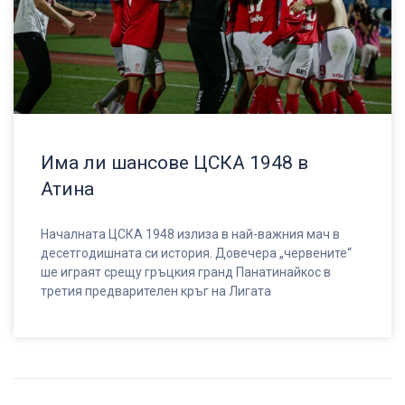
Има ли шансове ЦСКА 1948 в
Атина
Началната ЦСКА 1948 излиза в най-важния мач в
десетгодишната си история. Довечера „червените“
ше играят срещу гръцкия гранд Панатинайкос в
третия предварителен кръг на Лигата