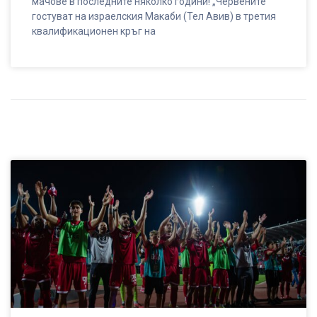
мачове в последните няколко години! „Червените“
гостуват на израелския Макаби (Тел Авив) в третия
квалификационен кръг на