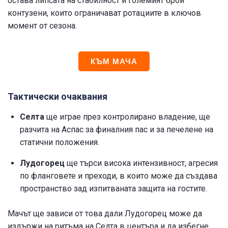
остава липсата на стабилност и големият брой
контузени, които ограничават ротациите в ключов
момент от сезона.
КЪМ МАЧА
Тактически очаквания
Селта
ще играе през контролирано владение, ще
разчита на Аспас за финалния пас и за печелене на
статични положения.
Лудогорец
ще търси висока интензивност, агресия
по фланговете и преходи, в които може да създава
пространство зад изпитваната защита на гостите.
Мачът ще зависи от това дали Лудогорец може да
издържи на ритъма на Селта в центъра и да избегне