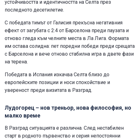
устойчивостта и идентичността на Селта през
последното десетилетие.
С победата тимът от Галисия прекъсна негативния
ефект от загубата с 2:4 от Барселона преди паузата и
отново гледа към челните места в Ла Лига. Формата
им остава солидна: пет поредни победи преди срещата
с Барселона и вече отново стабилна игра в двете фази
на терена.
Победата в Испания изкачва Селта близо до
европейските позиции и носи спокойствие и
увереност преди визитата в Разград.
Лудогорец – нов треньор, нова философия, но
малко време
В Разград ситуацията е различна. След нестабилен
старт в родното първенство и серия непостоянни