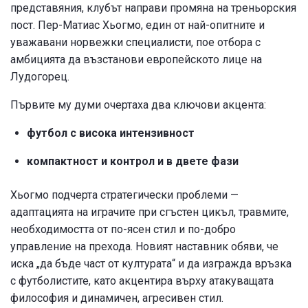
представяния, клубът направи промяна на треньорския
пост. Пер-Матиас Хьогмо, един от най-опитните и
уважавани норвежки специалисти, пое отбора с
амбицията да възстанови европейското лице на
Лудогорец.
Първите му думи очертаха два ключови акцента:
футбол с висока интензивност
компактност и контрол и в двете фази
Хьогмо подчерта стратегически проблеми —
адаптацията на играчите при сгъстен цикъл, травмите,
необходимостта от по-ясен стил и по-добро
управление на прехода. Новият наставник обяви, че
иска „да бъде част от културата“ и да изгражда връзка
с футболистите, като акцентира върху атакуващата
философия и динамичен, агресивен стил.