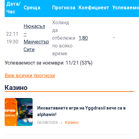
Дата/
Среща
Прогноза
Коефициент
Успеваемо
Час
Холанд
Нюкасъл
да
22.11
–
отбележи
1,80
–
19:30
Манчестър
по всяко
Сити
време
Успеваемост за ноември: 11/21 (53%)
Виж всички прогнози
Казино
Иновативните игри на Yggdrasil вече са в
alphawin!
06/08/2026
Казино