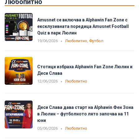
Любопитно
Amusnet се включва в Alphawin Fan Zone с
ексклузивната поредица Amusnet Football
Quiz в парк Люлин
19/06/2026
Любопитно
,
Футбол
Стотици избраха Alphawin Fan Zone Люлин и
Деси Слава
12/06/2026
Любопитно
Деси Слава дава старт на Alphawin Фен Зона
в Люлин – футболното лято започва на 11
юни
05/06/2026
Любопитно