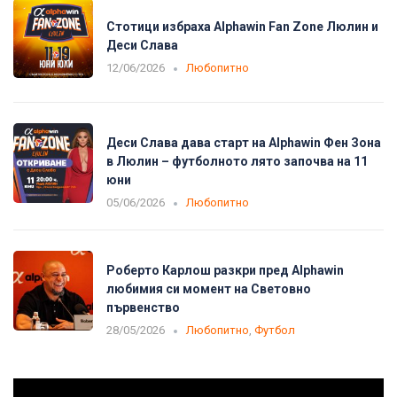
Стотици избраха Alphawin Fan Zone Люлин и
Деси Слава
12/06/2026
Любопитно
Деси Слава дава старт на Alphawin Фен Зона
в Люлин – футболното лято започва на 11
юни
05/06/2026
Любопитно
Роберто Карлош разкри пред Alphawin
любимия си момент на Световно
първенство
28/05/2026
Любопитно
,
Футбол