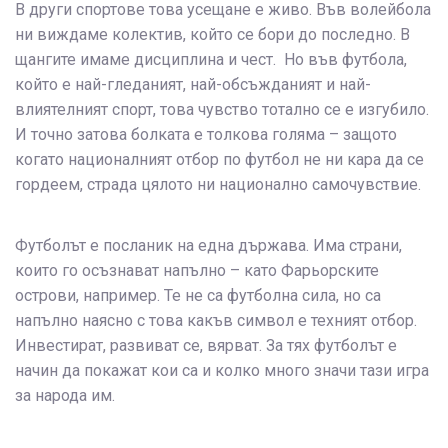
В други спортове това усещане е живо. Във волейбола
ни виждаме колектив, който се бори до последно. В
щангите имаме дисциплина и чест. Но във футбола,
който е най-гледаният, най-обсъжданият и най-
влиятелният спорт, това чувство тотално се е изгубило.
И точно затова болката е толкова голяма – защото
когато националният отбор по футбол не ни кара да се
гордеем, страда цялото ни национално самочувствие.
Футболът е посланик на една държава. Има страни,
които го осъзнават напълно – като Фарьорските
острови, например. Те не са футболна сила, но са
напълно наясно с това какъв символ е техният отбор.
Инвестират, развиват се, вярват. За тях футболът е
начин да покажат кои са и колко много значи тази игра
за народа им.