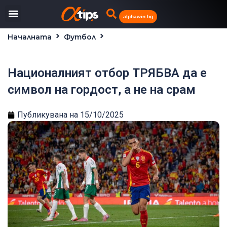
alphawin.bg
Началната
Футбол
Националният отбор ТРЯБВА да е символ на
гордост, а не на срам
Националният отбор ТРЯБВА да е
символ на гордост, а не на срам
Публикувана на
15/10/2025