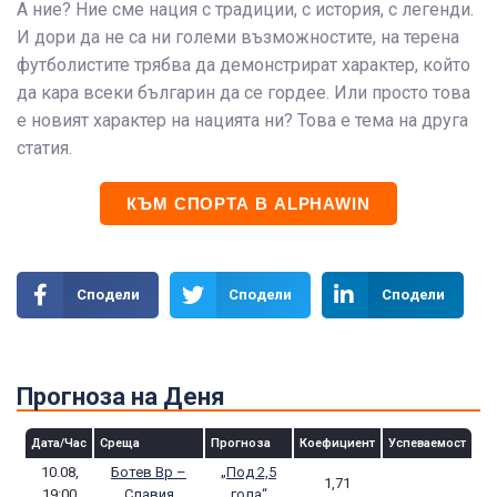
А ние? Ние сме нация с традиции, с история, с легенди.
И дори да не са ни големи възможностите, на терена
футболистите трябва да демонстрират характер, който
да кара всеки българин да се гордее. Или просто това
е новият характер на нацията ни? Това е тема на друга
статия.
КЪМ СПОРТА В ALPHAWIN
Сподели
Сподели
Сподели
Прогноза на Деня
Дата/Час
Среща
Прогноза
Коефициент
Успеваемост
10.08,
Ботев Вр –
„Под 2,5
1,71
19:00
Славия
гола“