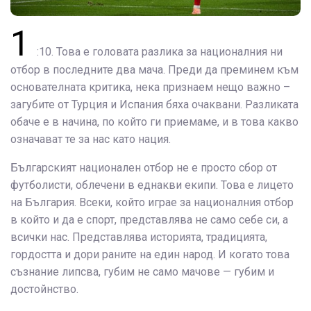
1
:10. Това е головата разлика за националния ни
отбор в последните два мача. Преди да преминем към
основателната критика, нека признаем нещо важно –
загубите от Турция и Испания бяха очаквани. Разликата
обаче е в начина, по който ги приемаме, и в това какво
означават те за нас като нация.
Българският национален отбор не е просто сбор от
футболисти, облечени в еднакви екипи. Това е лицето
на България. Всеки, който играе за националния отбор
в който и да е спорт, представлява не само себе си, а
всички нас. Представлява историята, традицията,
гордостта и дори раните на един народ. И когато това
съзнание липсва, губим не само мачове — губим и
достойнство.