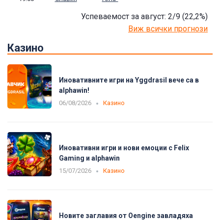
Успеваемост за август: 2/9
(22,2
%)
Виж всички прогнози
Казино
Иновативните игри на Yggdrasil вече са в
alphawin!
06/08/2026
Казино
Иновативни игри и нови емоции с Felix
Gaming и alphawin
15/07/2026
Казино
Новите заглавия от Oengine завладяха