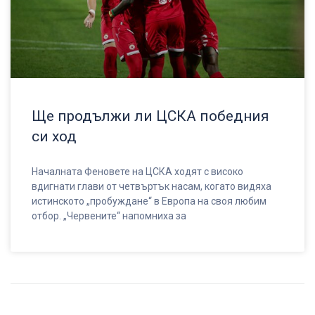
Ще продължи ли ЦСКА победния
си ход
Началната Феновете на ЦСКА ходят с високо
вдигнати глави от четвъртък насам, когато видяха
истинското „пробуждане“ в Европа на своя любим
отбор. „Червените“ напомниха за