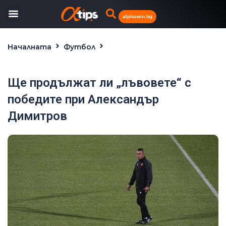
alphawin.bg
Началната
Футбол
Ще продължат ли „лъвовете“ с победите при
Александър Димитров
Ще продължат ли „лъвовете“ с
победите при Александър
Димитров