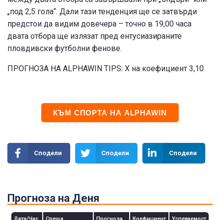
„под 2,5 гола“. Дали тази тенденция ще се затвърди
предстои да видим довечера – точно в 19,00 часа
двата отбора ще излязат пред ентусиазираните
пловдивски футболни фенове.
ПРОГНОЗА НА ALPHAWIN TIPS: X на коефициент 3,10
КЪМ СПОРТА НА ALPHAWIN
Сподели
Сподели
Сподели
Прогноза на Деня
Дата/Час
Среща
Прогноза
Коефициент
Успеваемост