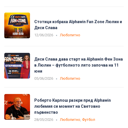
Стотици избраха Alphawin Fan Zone Люлин и
Деси Слава
12/06/2026
Любопитно
Деси Слава дава старт на Alphawin Фен Зона
в Люлин – футболното лято започва на 11
юни
05/06/2026
Любопитно
Роберто Карлош разкри пред Alphawin
любимия си момент на Световно
първенство
28/05/2026
Любопитно
,
Футбол