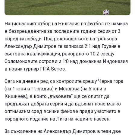
Националният отбор на България по футбол се намира
в безпрецедентна за последните години серия от 3
поредни победи. Под ръководството на треньора
Александър Димитров те записаха 2:1 над Грузия в
световна квалификация, рекордното 10:2 срещу
Соломоновите острови и 1:0 над домакина Индонезия
в новия турнир FIFA Series.
Сега на дневен ред са контролите срещу Черна гора
(на 1 юни в Пловдив) и Молдова (на 5 юни в
Кишинев), в които „лъвовете“ ще се опитат да
продължат добрата серия и да вдъхнат поне малко
оптимизъм сред всички фенове преди участието в
поредното издание на Лига на нациите наесен.
За съжаление на Александър Димитров в тези две