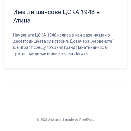
Има ли шансове ЦСКА 1948 в
Атина
Началната ЦСКА 1948 излиза в най-важния мач в
десетгодишната си история. Довечера „червените“
ше играят срещу гръцкия гранд Панатинайкос в
третия предварителен кръг на Лигата
© 2026 Alphawin | made by PixelPerb