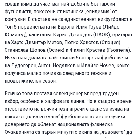
срещи няма да участват най-добрите български
футболисти, покосени от истинска „епидемия“ от
контузии. В състава не са единственият ни футболист в
Топ 5 първенствата на Европа Илия Груев (Лийдс
Юнайтед), капитанът Кирил Десподов (ПАОК), вратарят
на Хартс Димитър Митов, Петко Христов (Специя)
Станислав Шопов (Осиек) и Филип Кръстев (Гьозтепе).
Няма ги и двамата най-опитни български футболисти
на Лудогорец Антон Недялков и Ивайло Чочев, които
получиха малко почивка след много тежкия и
продължителен сезон.
Всичко това поставя селекционерът пред труден
избор, особено в халфовата линия. Но в същото време
отсъствието на всички тези играчи е шанс за изява на
някои от „новата вълна“ футболисти, които получиха
доверието да облекат националната фланелка.
Очакванията са първи минути с екипа на „лъвовете“ да