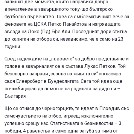
запишат две момчета, които направиха добро
впечатление в завършилото току-що българско
футболно първенство. Това са емблематичният вече за
феновете на ЦСКА Петко Панайотов и изгряващата
звезда на Локо (Пд) Ефе Али. Последният дори стигна
до капитан на отбора си, независимо, че е само на 23
години.
Сред надеждите на „лъвовете“ за добро представяне и
голове е завърналият се в състава Лукас Петков. Той
безспорно направи „сезона на живота си“ и класира
своя Елверсберг в Бундеслигата. Сега той идва още
по-амбициран да помогне на родината на дядо си –
България.
Що се отнася до черногорците, те идват в Пловдив със
самочувствието на отбор, играещ изключително
успешно срещу нас. Статистиката е безмилостна – 3
победи, 4 равенства и само една загуба за тима от