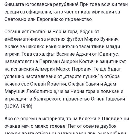
бившата югославска република! При това всички тези
срещи са официални, като част от квалификации за
Световно или Европейско първенство.
Сегашният състав на Черна гора, воден от
емблематичния за местния футбол Мирко Вучинич,
включва няколко изключително талантливи млади
играчи. Това са халфът Василие Аджич от Ювентус,
нападателят на Партизан Андрей Костич и защитникът
на испанския Алмерия Марко Перович. Те ще бъдат
успешно наставлявани от „старите пушки“ в отбора
начело със Стеван Йоветич, Стефан Савич и Адам
Марушич.Любопитно е, че за Черна гора е повикан и
играещият в българското първенство Огнен Гашевич
(ЦСКА 1948).
Ако се опрем на историята, то на Колежа в Пловдив ни
очаква мач с малко голове. Пет от осемте двубоя
между двата отбора са завършвали при „ъндъри“ или