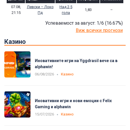
07.08,
Левски – Локо
Над 2,5
1,83
–
21:15
Пд
гола
Успеваемост за август: 1/6
(16.67
%)
Виж всички прогнози
Казино
Иновативните игри на Yggdrasil вече са в
alphawin!
06/08/2026
Казино
Иновативни игри и нови емоции с Felix
Gaming и alphawin
15/07/2026
Казино