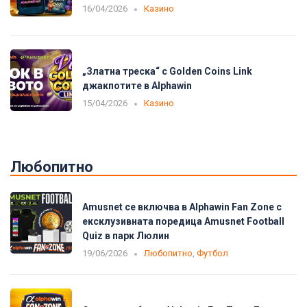
16/04/2026
Казино
„Златна треска“ с Golden Coins Link
джакпотите в Alphawin
15/04/2026
Казино
Любопитно
Amusnet се включва в Alphawin Fan Zone с
ексклузивната поредица Amusnet Football
Quiz в парк Люлин
19/06/2026
Любопитно
,
Футбол