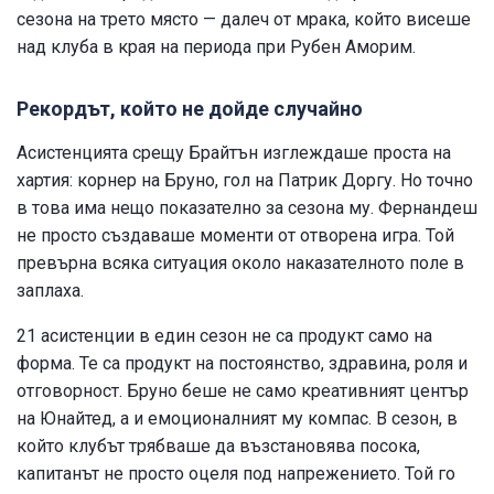
сезона на трето място — далеч от мрака, който висеше
над клуба в края на периода при Рубен Аморим.
Рекордът, който не дойде случайно
Асистенцията срещу Брайтън изглеждаше проста на
хартия: корнер на Бруно, гол на Патрик Доргу. Но точно
в това има нещо показателно за сезона му. Фернандеш
не просто създаваше моменти от отворена игра. Той
превърна всяка ситуация около наказателното поле в
заплаха.
21 асистенции в един сезон не са продукт само на
форма. Те са продукт на постоянство, здравина, роля и
отговорност. Бруно беше не само креативният център
на Юнайтед, а и емоционалният му компас. В сезон, в
който клубът трябваше да възстановява посока,
капитанът не просто оцеля под напрежението. Той го