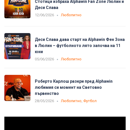
Стотици избраха Alphawin Fan Zone Люлин и
Деси Слава
12/06/2026
Любопитно
Деси Слава дава старт на Alphawin Фен Зона
в Люлин – футболното лято започва на 11
юни
05/06/2026
Любопитно
Роберто Карлош разкри пред Alphawin
любимия си момент на Световно
първенство
28/05/2026
Любопитно
,
Футбол