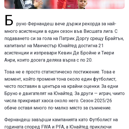
Б
руно Фернандеш вече държи рекорда за най-
много асистенции в един сезон във Висшата лига. С
подаването си за гола на Патрик Доргу срещу Брайтън,
капитанът на Манчестър Юнайтед достигна 21
асистенции и изпревари Кевин Де Бройне и Тиери
Анри, които досега деляха върха с по 20.
Това не е просто статистическо постижение. Това е
момент, който променя тона около един футболист,
често поставян в центъра на крайни оценки. За едни
Бруно е двигателят на Юнайтед. За други — играч, чиито
числа прикриват хаоса около него. Сезон 2025/26
обаче оставя много по-малко място за съмнение.
Фернандеш завърши кампанията като Футболист на
годината според FWA и PFA, а Юнайтед приключи