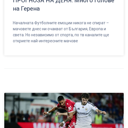
ПРОГНОЗА НА ДЕНЯ: Много голове
на Герена
Началната Футболните емоции никога не спират –
мачовете днес ни очакват от България, Европа и
света. Но независимо от спорта, по тв каналите ще
откриете най-интересните мачове