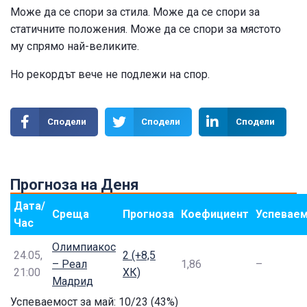
Може да се спори за стила. Може да се спори за
статичните положения. Може да се спори за мястото
му спрямо най-великите.
Но рекордът вече не подлежи на спор.
Сподели
Сподели
Сподели
Прогноза на Деня
Дата/
Среща
Прогноза
Коефициент
Успевае
Час
Олимпиакос
24.05,
2 (+8,5
– Реал
1,86
–
21:00
ХК)
Мадрид
Успеваемост за май: 10/23 (43%)