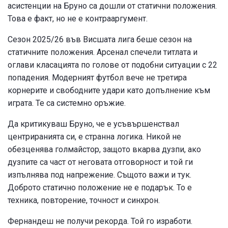
асистенции на Бруно са дошли от статични положения.
Това е факт, но не е контрааргумент.
Сезон 2025/26 във Висшата лига беше сезон на
статичните положения. Арсенал спечели титлата и
оглави класацията по голове от подобни ситуации с 22
попадения. Модерният футбол вече не третира
корнерите и свободните удари като допълнение към
играта. Те са системно оръжие.
Да критикуваш Бруно, че е усъвършенствал
центриранията си, е странна логика. Никой не
обезценява голмайстор, защото вкарва дузпи, ако
дузпите са част от неговата отговорност и той ги
изпълнява под напрежение. Същото важи и тук.
Доброто статично положение не е подарък. То е
техника, повторение, точност и синхрон.
Фернандеш не получи рекорда. Той го изработи.