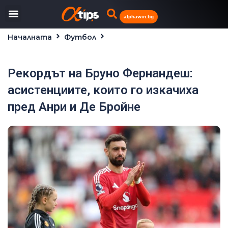
alphawin.bg
Началната
Футбол
Рекордът на Бруно Фернандеш: асистенциите,
които го изкачиха пред Анри и Де Бройне
Рекордът на Бруно Фернандеш:
асистенциите, които го изкачиха
пред Анри и Де Бройне