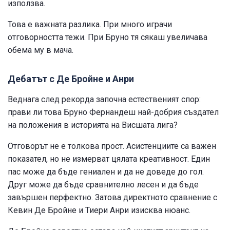
използва.
Това е важната разлика. При много играчи
отговорността тежи. При Бруно тя сякаш увеличава
обема му в мача.
Дебатът с Де Бройне и Анри
Веднага след рекорда започна естественият спор:
прави ли това Бруно Фернандеш най-добрия създател
на положения в историята на Висшата лига?
Отговорът не е толкова прост. Асистенциите са важен
показател, но не измерват цялата креативност. Един
пас може да бъде гениален и да не доведе до гол.
Друг може да бъде сравнително лесен и да бъде
завършен перфектно. Затова директното сравнение с
Кевин Де Бройне и Тиери Анри изисква нюанс.