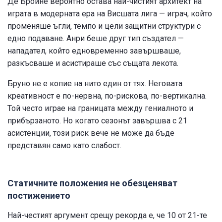
Де Бройне вероятно остава най-чистият архитект на
играта в модерната ера на Висшата лига — играч, който
променяше ъгли, темпо и цели защитни структури с
едно подаване. Анри беше друг тип създател —
нападател, който едновременно завършваше,
разкъсваше и асистираше със същата лекота.
Бруно не е копие на нито един от тях. Неговата
креативност е по-нервна, по-рискова, по-вертикална.
Той често играе на границата между гениалното и
прибързаното. Но когато сезонът завършва с 21
асистенции, този риск вече не може да бъде
представян само като слабост.
Статичните положения не обезценяват
постижението
Най-честият аргумент срещу рекорда е, че 10 от 21-те