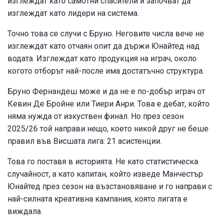
изглеждат като самотни спасители и започват да
изглеждат като лидери на система.
Точно това се случи с Бруно. Неговите числа вече не
изглеждат като отчаян опит да държи Юнайтед над
водата. Изглеждат като продукция на играч, около
когото отборът най-после има достатъчно структура.
Бруно Фернандеш може и да не е по-добър играч от
Кевин Де Бройне или Тиери Анри. Това е дебат, който
няма нужда от изкуствен финал. Но през сезон
2025/26 той направи нещо, което никой друг не беше
правил във Висшата лига: 21 асистенции.
Това го поставя в историята. Не като статистическа
случайност, а като капитан, който изведе Манчестър
Юнайтед през сезон на възстановяване и го направи с
най-силната креативна кампания, която лигата е
виждала.