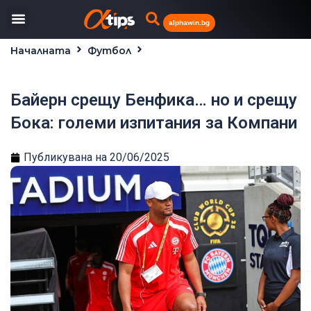
alphawin.bg
Началната
Футбол
Байерн срещу Бенфика… но и срещу Бока: големи
изпитания за Компани
Байерн срещу Бенфика… но и срещу
Бока: големи изпитания за Компани
Публикувана на
20/06/2025