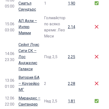
16.06
Сиатъл
1
1,90
05:00
Саундърс
Голмайстор
АЛ Ахли –
15.06
по всяко
Интер
2,14
03:00
време: Лео
Маями
Меси
Сейнт Луис
Сити СК –
14.06
Лос
Под 2,5
2,25
23:30
Анджелис
Галакси
Витория БА
13.06
– Крузейро
2
2,28
01:00
МГ
12.06
Мирандес –
Над 2,5
1,81
22:00
Сантандер