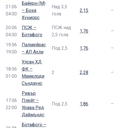
Байерн (М)
21.06
Над 3,5
– Бока
2,15
–
04:00
гола
Хуниорс
20.06
ПСЖ –
ПСЖ над
1,76
–
04:00
Ботафого
2,5 гола
19.06
Палмейрас
Под 2,5
1,76
–
19:00
– АЛ Ахли
Улсан ХД
18.06
ФК –
2
2,28
–
01:00
Мамелоди
Съндаунс
Ривър
17.06
Плейт –
Под 2,5
1,86
–
22:00
Урава Ред
Даймъндс
Ботафого –