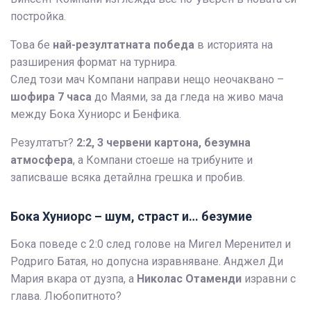
постройка.
Това бе
най-резултатната победа
в историята на
разширения формат на турнира.
След този мач Компани направи нещо неочаквано –
шофира 7 часа
до Маями, за да гледа на живо мача
между Бока Хуниорс и Бенфика.
Резултатът?
2:2, 3 червени картона, безумна
атмосфера
, а Компани стоеше на трибуните и
записваше всяка детайлна грешка и пробив.
Бока Хуниорс – шум, страст и… безумие
Бока поведе с 2:0 след голове на Мигел Меренител и
Родриго Батая, но допусна изравняване. Анджел Ди
Мария вкара от дузпа, а
Николас Отаменди
изравни с
глава. Любопитното?