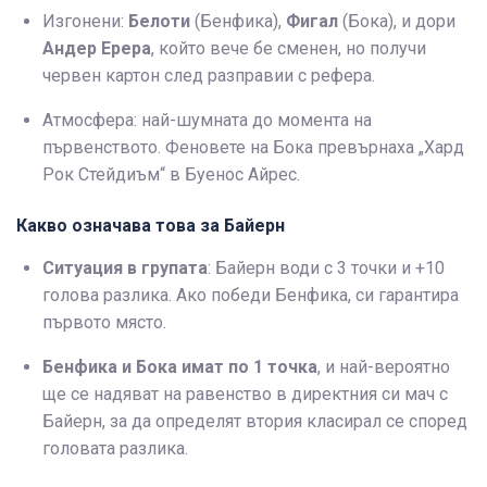
Изгонени:
Белоти
(Бенфика),
Фигал
(Бока), и дори
Андер Ерера
, който вече бе сменен, но получи
червен картон след разправии с рефера.
Атмосфера: най-шумната до момента на
първенството. Феновете на Бока превърнаха „Хард
Рок Стейдиъм“ в Буенос Айрес.
Какво означава това за Байерн
Ситуация в групата
: Байерн води с 3 точки и +10
голова разлика. Ако победи Бенфика, си гарантира
първото място.
Бенфика и Бока имат по 1 точка
, и най-вероятно
ще се надяват на равенство в директния си мач с
Байерн, за да определят втория класирал се според
головата разлика.