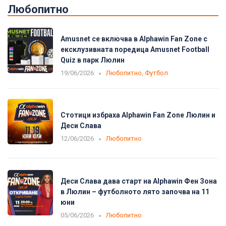
Любопитно
Amusnet се включва в Alphawin Fan Zone с
ексклузивната поредица Amusnet Football
Quiz в парк Люлин
19/06/2026
Любопитно
,
Футбол
Стотици избраха Alphawin Fan Zone Люлин и
Деси Слава
12/06/2026
Любопитно
Деси Слава дава старт на Alphawin Фен Зона
в Люлин – футболното лято започва на 11
юни
05/06/2026
Любопитно