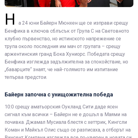
Н
а 24 юни Байерн Мюнхен ще се изправи срещу
Бенфика в ключов сблъсък от Група C на Световното
клубно първенство, но истинското напрежение се
трупа около последния им мач от групата – срещу
аржентинския гранд Бока Хуниорс. Победата срещу
Бенфика изглежда задължителна за спокойствие, но
„баварците“ знаят, че най-голямото им изпитание
тепърва предстои.
Байерн започна с унищожителна победа
10:0 срещу аматьорския Оукланд Сити даде ясен
сигнал към всички – Байерн не е дошъл в Маями на
почивка. Джамал Мусиала блестя с хеттрик, Кингсли
Коман и Майкъл Олис също се разписаха, а отборът на
Винсент Компани изглежда все по-уверен в новата си