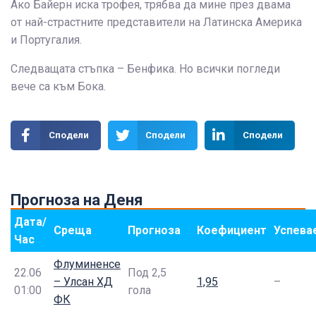
Ако Байерн иска трофея, трябва да мине през двама
от най-страстните представители на Латинска Америка
и Португалия.
Следващата стъпка – Бенфика. Но всички погледи
вече са към Бока.
Сподели
Сподели
Сподели
Прогноза на Деня
Дата/
Среща
Прогноза
Коефициент
Успева
Час
Флуминенсе
22.06
Под 2,5
– Улсан ХД
1,95
–
01:00
гола
ФК