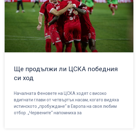
Ще продължи ли ЦСКА победния
си ход
Началната Феновете на ЦСКА ходят с високо
вдигнати глави от четвъртък насам, когато видяха
истинското „пробуждане“ в Европа на своя любим
отбор. „Червените“ напомниха за