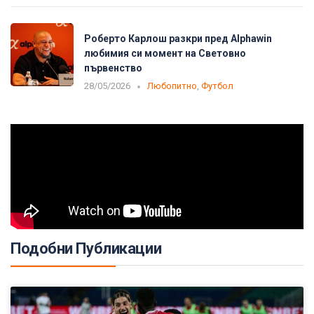
Роберто Карлош разкри пред Alphawin
любимия си момент на Световно
първенство
28/05/2026
Любопитно
,
Футбол
Подобни Публикации