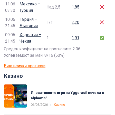
11.06
Мексико –
Над 2,5
1,85
03:30
Турция
10.06
Гърция –
Г/г
2,20
21:45
България
09.06
Хърватия –
1
1,91
21:45
Чехия
Среден коефициент на прогнозите: 2.06
Успеваемост за май: 8/16 (50%)
Виж всички прогнози
Казино
Иновативните игри на Yggdrasil вече са в
alphawin!
06/08/2026
Казино