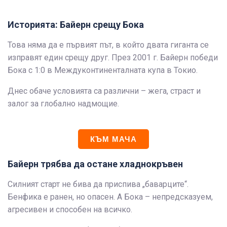
Историята: Байерн срещу Бока
Това няма да е първият път, в който двата гиганта се
изправят един срещу друг. През 2001 г. Байерн победи
Бока с 1:0 в Междуконтиненталната купа в Токио.
Днес обаче условията са различни – жега, страст и
залог за глобално надмощие.
КЪМ МАЧА
Байерн трябва да остане хладнокръвен
Силният старт не бива да приспива „баварците“.
Бенфика е ранен, но опасен. А Бока – непредсказуем,
агресивен и способен на всичко.