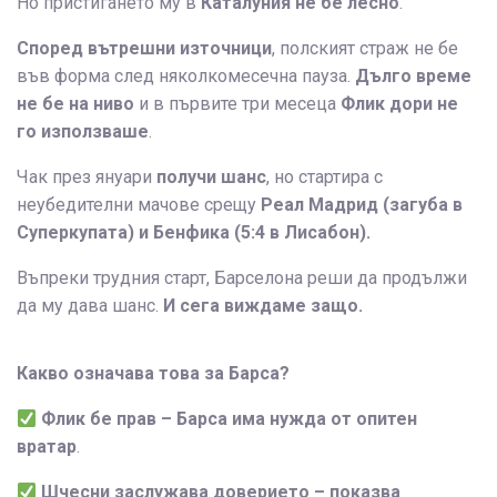
Но пристигането му в
Каталуния не бе лесно
.
Според вътрешни източници
, полският страж не бе
във форма след няколкомесечна пауза.
Дълго време
не бе на ниво
и в първите три месеца
Флик дори не
го използваше
.
Чак през януари
получи шанс
, но стартира с
неубедителни мачове срещу
Реал Мадрид (загуба в
Суперкупата) и Бенфика (5:4 в Лисабон).
Въпреки трудния старт, Барселона реши да продължи
да му дава шанс.
И сега виждаме защо.
Какво означава това за Барса?
Флик бе прав – Барса има нужда от опитен
вратар
.
Шчесни заслужава доверието – показва