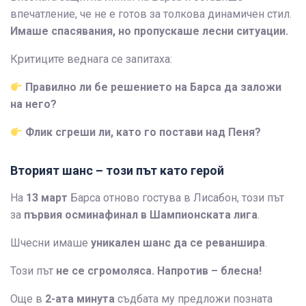
впечатление, че не е готов за толкова динамичен стил.
Имаше спасявания, но пропускаше лесни ситуации.
Критиците веднага се запитаха:
Правилно ли бе решението на Барса да заложи
на него?
Флик сгреши ли, като го постави над Пеня?
Вторият шанс – този път като герой
На
13 март
Барса отново гостува в Лисабон, този път
за
първия осминафинал в Шампионската лига
.
Шчесни имаше
уникален шанс да се реваншира
.
Този път
не се сгромоляса. Напротив – блесна!
Още в
2-ата минута
съдбата му предложи позната