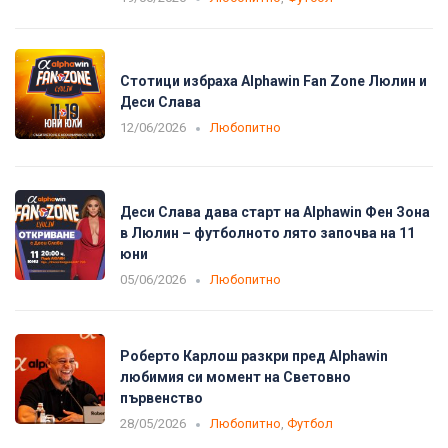
Стотици избраха Alphawin Fan Zone Люлин и
Деси Слава
12/06/2026
Любопитно
Деси Слава дава старт на Alphawin Фен Зона
в Люлин – футболното лято започва на 11
юни
05/06/2026
Любопитно
Роберто Карлош разкри пред Alphawin
любимия си момент на Световно
първенство
28/05/2026
Любопитно
,
Футбол