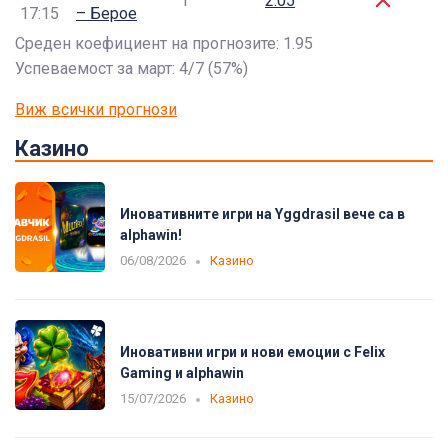
1
2.05
17:15
– Берое
Среден коефициент на прогнозите: 1.95
Успеваемост за март: 4/7 (57%)
Виж всички прогнози
Казино
Иновативните игри на Yggdrasil вече са в
alphawin!
06/08/2026
Казино
Иновативни игри и нови емоции с Felix
Gaming и alphawin
15/07/2026
Казино