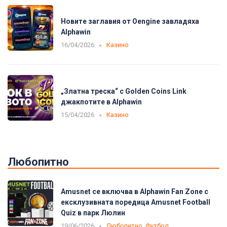
Новите заглавия от Oengine завладяха
Alphawin
16/04/2026
Казино
„Златна треска“ с Golden Coins Link
джакпотите в Alphawin
15/04/2026
Казино
Любопитно
Amusnet се включва в Alphawin Fan Zone с
ексклузивната поредица Amusnet Football
Quiz в парк Люлин
19/06/2026
Любопитно
,
Футбол