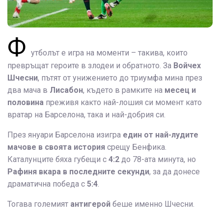
Ф
утболът е игра на моменти – такива, които
превръщат героите в злодеи и обратното. За
Войчех
Шчесни
, пътят от унижението до триумфа мина през
два мача в
Лисабон
, където в рамките на
месец и
половина
преживя както най-лошия си момент като
вратар на Барселона, така и най-добрия си.
През януари Барселона изигра
един от най-лудите
мачове в своята история
срещу Бенфика.
Каталунците бяха губещи с
4:2
до 78-ата минута, но
Рафиня вкара в последните секунди
, за да донесе
драматична победа с
5:4
.
Тогава големият
антигерой
беше именно Шчесни.