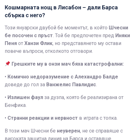
Кошмарната нощ в Лисабон – дали Барса
сбърка с него?
Този януарски двубой бе моментът, в който
Шчесни
бе посочен с пръст
. Той бе предпочетен пред
Иняки
Пеня
от
Ханзи Флик
, но представянето му остави
повече въпроси, отколкото отговори.
Грешките му в онзи мач бяха катастрофални:
•
Комично недоразумение с Алехандро Балде
доведе до гол за
Ванжелис Павлидис
.
•
Излишен фаул
за дузпа, която бе реализирана от
Бенфика.
•
Странни реакции и нервност
в играта с топка.
В този мач Шчесни бе
неуверен
, не се справяше с
високата защитна линия на Барса и оставяше