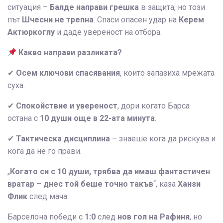
ситуация –
Балде направи грешка
в защита, но този
път
Шчесни не трепна
. Спаси опасен удар на
Керем
Актюркоглу
и даде увереност на отбора.
Какво направи разликата?
✔
Осем ключови спасявания
, които запазиха мрежата
суха.
✔
Спокойствие и увереност
, дори когато Барса
остана с
10 души още в 22-ата минута
.
✔
Тактическа дисциплина
– знаеше кога да рискува и
кога да не го прави.
„
Когато си с 10 души, трябва да имаш фантастичен
вратар – днес той беше точно такъв
“, каза
Ханзи
Флик
след мача.
Барселона победи с
1:0
след
нов гол на Рафиня
, но