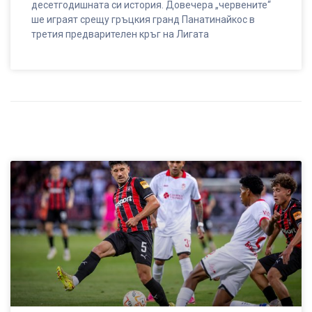
десетгодишната си история. Довечера „червените“
ше играят срещу гръцкия гранд Панатинайкос в
третия предварителен кръг на Лигата