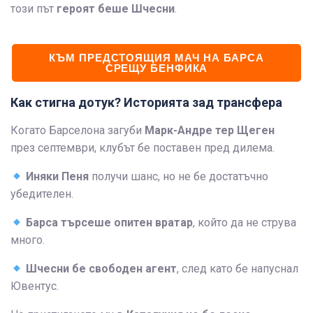
този път
героят беше Шчесни
.
КЪМ ПРЕДСТОЯЩИЯ МАЧ НА БАРСА
СРЕЩУ БЕНФИКА
Как стигна дотук? Историята зад трансфера
Когато Барселона загуби
Марк-Андре тер Щеген
през септември, клубът бе поставен пред дилема.
Иняки Пеня
получи шанс, но не бе достатъчно
убедителен.
Барса търсеше опитен вратар
, който да не струва
много.
Шчесни бе свободен агент
, след като бе напуснал
Ювентус.