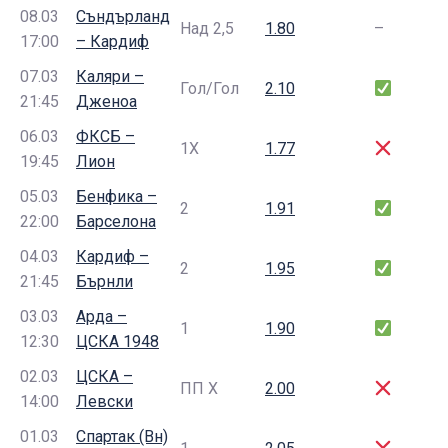
08.03
Съндърланд
Над 2,5
1.80
–
17:00
– Кардиф
07.03
Каляри –
Гол/Гол
2.10
21:45
Дженоа
06.03
ФКСБ –
1Х
1.77
19:45
Лион
05.03
Бенфика –
2
1.91
22:00
Барселона
04.03
Кардиф –
2
1.95
21:45
Бърнли
03.03
Арда –
1
1.90
12:30
ЦСКА 1948
02.03
ЦСКА –
ПП Х
2.00
14:00
Левски
01.03
Спартак (Вн)