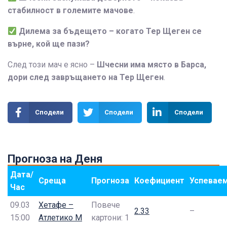
стабилност в големите мачове
.
Дилема за бъдещето – когато Тер Щеген се
върне, кой ще пази?
След този мач е ясно –
Шчесни има място в Барса,
дори след завръщането на Тер Щеген
.
Сподели
Сподели
Сподели
Прогноза на Деня
Дата/
Среща
Прогноза
Коефициент
Успевае
Час
09.03
Хетафе –
Повече
2.33
–
15:00
Атлетико М
картони: 1