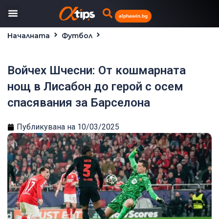
alphawin.bg
Началната
Футбол
Войчех Шчесни: От кошмарната нощ в Лисабон до
герой с осем спасявания за Барселона
Войчех Шчесни: От кошмарната
нощ в Лисабон до герой с осем
спасявания за Барселона
Публикувана на
10/03/2025