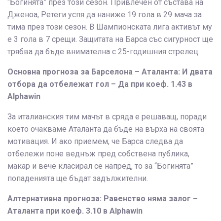
“Богинята” през този сезон. Привлечен от състава на
Дженоа, Ретеги успя да наниже 19 гола в 29 мача за
тима през този сезон. В Шампионската лига активът му
е 3 гола в 7 срещи. Защитата на Барса със сигурност ще
трябва да бъде внимателна с 25-годишния стрелец.
Основна прогноза за Барселона – Аталанта: И двата
отбора да отбележат гол – Да при коеф. 1.43 в
Alphawin
За италианския тим мачът в сряда е решаващ, поради
което очакваме Аталанта да бъде на върха на своята
мотивация. И ако приемем, че Барса следва да
отбележи поне веднъж пред собствена публика,
макар и вече класирал се напред, то за “Богинята”
попаденията ще бъдат задължителни.
Алтернативна прогноза: Равенство няма залог –
Аталанта при коеф. 3.10 в Alphawin