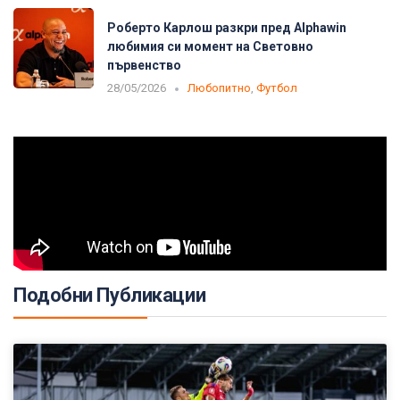
Роберто Карлош разкри пред Alphawin
любимия си момент на Световно
първенство
28/05/2026
Любопитно
,
Футбол
Подобни Публикации