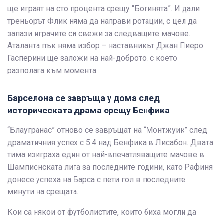
ще играят на сто процента срещу “Богинята”. И дали
треньорът Флик няма да направи ротации, с цел да
запази играчите си свежи за следващите мачове.
Аталанта пък няма избор – наставникът Джан Пиеро
Гасперини ще заложи на най-доброто, с което
разполага към момента.
Барселона се завръща у дома след
историческата драма срещу Бенфика
“Блаугранас” отново се завръщат на “Монтжуик” след
драматичния успех с 5:4 над Бенфика в Лисабон. Двата
тима изиграха един от най-впечатляващите мачове в
Шампионската лига за последните години, като Рафиня
донесе успеха на Барса с пети гол в последните
минути на срещата.
Кои са някои от футболистите, които биха могли да