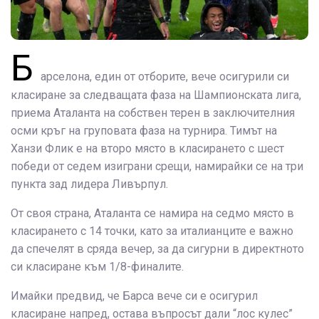
Б
арселона, един от отборите, вече осигурили си
класиране за следващата фаза на Шампионската лига,
приема Аталанта на собствен терен в заключителния
осми кръг на груповата фаза на турнира. Тимът на
Ханзи Флик е на второ място в класирането с шест
победи от седем изиграни срещи, намирайки се на три
пункта зад лидера Ливърпул.
От своя страна, Аталанта се намира на седмо място в
класирането с 14 точки, като за италианците е важно
да спечелят в сряда вечер, за да сигурни в директното
си класиране към 1/8-финалите.
Имайки предвид, че Барса вече си е осигурил
класиране напред, остава въпросът дали “лос кулес”