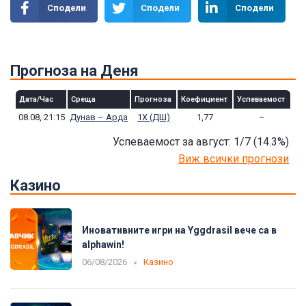
Сподели
Сподели
Сподели
Прогноза на Деня
Дата/Час
Среща
Прогноза
Коефициент
Успеваемост
08.08, 21:15
Дунав – Арда
1Х (ДШ)
1,77
–
Успеваемост за август: 1/7
(14.3
%)
Виж всички прогнози
Казино
Иновативните игри на Yggdrasil вече са в
alphawin!
06/08/2026
Казино