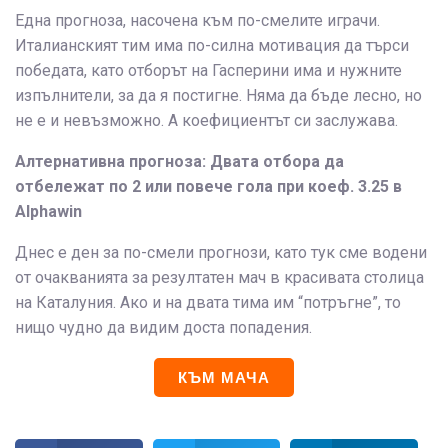
Една прогноза, насочена към по-смелите играчи.
Италианският тим има по-силна мотивация да търси
победата, като отборът на Гасперини има и нужните
изпълнители, за да я постигне. Няма да бъде лесно, но
не е и невъзможно. А коефициентът си заслужава.
Алтернативна прогноза: Двата отбора да
отбележат по 2 или повече гола при коеф. 3.25 в
Alphawin
Днес е ден за по-смели прогнози, като тук сме водени
от очакванията за резултатен мач в красивата столица
на Каталуния. Ако и на двата тима им “потръгне”, то
нищо чудно да видим доста попадения.
КЪМ МАЧА