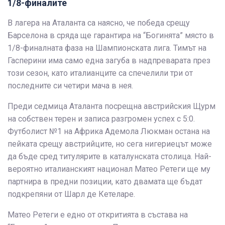
1/8-финалите
В лагера на Аталанта са наясно, че победа срещу
Барселона в сряда ще гарантира на “Богинята” място в
1/8-финалната фаза на Шампионската лига. Тимът на
Гасперини има само една загуба в надпреварата през
този сезон, като италианците са спечелили три от
последните си четири мача в нея.
Преди седмица Аталанта посрещна австрийския Щурм
на собствен терен и записа разгромен успех с 5:0.
Футболист №1 на Африка Адемола Люкман остана на
пейката срещу австрийците, но сега нигериецът може
да бъде сред титулярите в каталунската столица. Най-
вероятно италианският национал Матео Ретеги ще му
партнира в предни позиции, като двамата ще бъдат
подкрепяни от Шарл де Кетеларе.
Матео Ретеги е едно от откритията в състава на