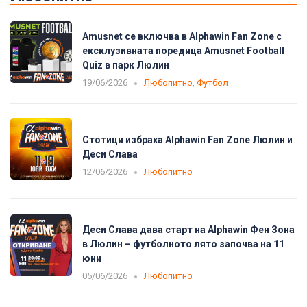
Amusnet се включва в Alphawin Fan Zone с
ексклузивната поредица Amusnet Football
Quiz в парк Люлин
19/06/2026
Любопитно
,
Футбол
Стотици избраха Alphawin Fan Zone Люлин и
Деси Слава
12/06/2026
Любопитно
Деси Слава дава старт на Alphawin Фен Зона
в Люлин – футболното лято започва на 11
юни
05/06/2026
Любопитно