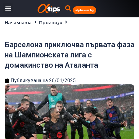
alphawin.bg
Началната
Прогнози
Барселона приключва първата фаза на
Шампионската лига с домакинство на Аталанта
Барселона приключва първата фаза
на Шампионската лига с
домакинство на Аталанта
Публикувана на
26/01/2025