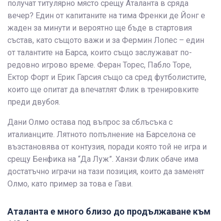
получат титулярно място срещу Аталанта в сряда
вечер? Един от капитаните на тима Френки де Йонг е
жаден за минути и вероятно ще бъде в стартовия
състав, като същото важи и за Фермин Лопес – един
от талантите на Барса, които също заслужават по-
редовно игрово време. Феран Торес, Пабло Торе,
Ектор Форт и Ерик Гарсия също са сред футболистите,
които ще опитат да впечатлят Флик в тренировките
преди двубоя.
Дани Олмо остава под въпрос за сблъсъка с
италианците. Лятното попълнение на Барселона се
възстановява от контузия, поради която той не игра и
срещу Бенфика на “Да Луж”. Ханзи Флик обаче има
достатъчно играчи на тази позиция, които да заменят
Олмо, като пример за това е Гави.
Аталанта е много близо до продължаване към