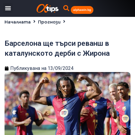
alphawin.bg
Началната
Прогнози
Барселона ще търси реванш в каталунското
дерби с Жирона
Барселона ще търси реванш в
каталунското дерби с Жирона
Публикувана на
13/09/2024