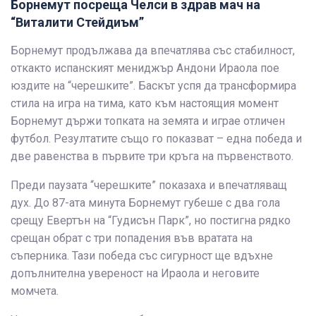
Борнемут посреща Челси в здрав мач на
“Виталити Стейдиъм”
Борнемут продължава да впечатлява със стабилност,
откакто испанският мениджър Андони Ираола пое
юздите на “черешките”. Баскът успя да трансформира
стила на игра на тима, като към настоящия момент
Борнемут държи топката на земята и играе отличен
футбол. Резултатите също го показват – една победа и
две равенства в първите три кръга на първенството.
Преди паузата “черешките” показаха и впечатляващ
дух. До 87-ата минута Борнемут губеше с два гола
срещу Евертън на “Гудисън Парк”, но постигна рядко
срещан обрат с три попадения във вратата на
съперника. Тази победа със сигурност ще вдъхне
допълнителна увереност на Ираола и неговите
момчета.