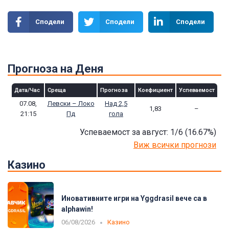
Сподели
Сподели
Сподели
Прогноза на Деня
Дата/Час
Среща
Прогноза
Коефициент
Успеваемост
07.08,
Левски – Локо
Над 2,5
1,83
–
21:15
Пд
гола
Успеваемост за август: 1/6
(16.67
%)
Виж всички прогнози
Казино
Иновативните игри на Yggdrasil вече са в
alphawin!
06/08/2026
Казино