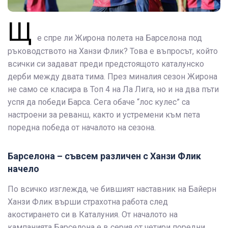
Щ
е спре ли Жирона полета на Барселона под
ръководството на Ханзи Флик? Това е въпросът, който
всички си задават преди предстоящото каталунско
дерби между двата тима. През миналия сезон Жирона
не само се класира в Топ 4 на Ла Лига, но и на два пъти
успя да победи Барса. Сега обаче “лос кулес” са
настроени за реванш, както и устремени към пета
поредна победа от началото на сезона.
Барселона – съвсем различен с Ханзи Флик
начело
По всичко изглежда, че бившият наставник на Байерн
Ханзи Флик върши страхотна работа след
акостирането си в Каталуния. От началото на
кампанията Барселона е в серия от четири поредни