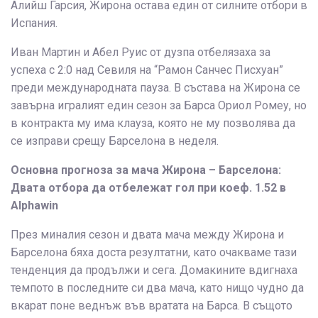
Алийш Гарсия, Жирона остава един от силните отбори в
Испания.
Иван Мартин и Абел Руис от дузпа отбелязаха за
успеха с 2:0 над Севиля на “Рамон Санчес Писхуан”
преди международната пауза. В състава на Жирона се
завърна игралият един сезон за Барса Ориол Ромеу, но
в контракта му има клауза, която не му позволява да
се изправи срещу Барселона в неделя.
Основна прогноза за мача Жирона – Барселона:
Двата отбора да отбележат гол при коеф. 1.52 в
Alphawin
През миналия сезон и двата мача между Жирона и
Барселона бяха доста резултатни, като очакваме тази
тенденция да продължи и сега. Домакините вдигнаха
темпото в последните си два мача, като нищо чудно да
вкарат поне веднъж във вратата на Барса. В същото