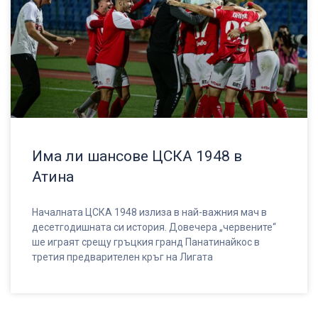
Има ли шансове ЦСКА 1948 в
Атина
Началната ЦСКА 1948 излиза в най-важния мач в
десетгодишната си история. Довечера „червените“
ше играят срещу гръцкия гранд Панатинайкос в
третия предварителен кръг на Лигата