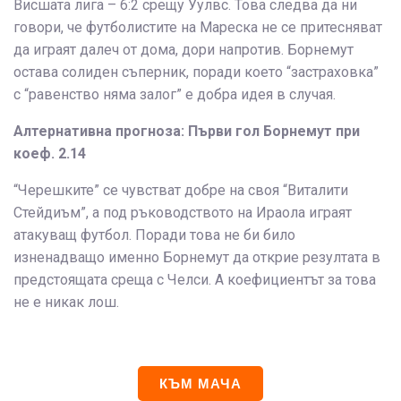
Висшата лига – 6:2 срещу Уулвс. Това следва да ни
говори, че футболистите на Мареска не се притесняват
да играят далеч от дома, дори напротив. Борнемут
остава солиден съперник, поради което “застраховка”
с “равенство няма залог” е добра идея в случая.
Алтернативна прогноза: Първи гол Борнемут при
коеф. 2.14
“Черешките” се чувстват добре на своя “Виталити
Стейдиъм”, а под ръководството на Ираола играят
атакуващ футбол. Поради това не би било
изненадващо именно Борнемут да открие резултата в
предстоящата среща с Челси. А коефициентът за това
не е никак лош.
КЪМ МАЧА