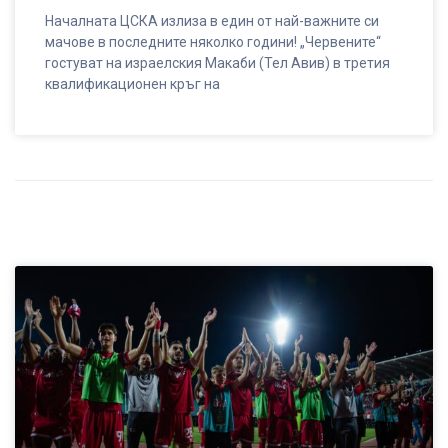
Началната ЦСКА излиза в един от най-важните си
мачове в последните няколко години! „Червените“
гостуват на израелския Макаби (Тел Авив) в третия
квалификационен кръг на