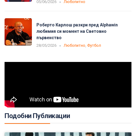
05/06/2026
Любопитно
Роберто Карлош разкри пред Alphawin
любимия си момент на Световно
първенство
28/05/2026
Любопитно
,
Футбол
Подобни Публикации