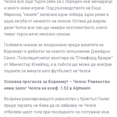
Челси все още търси себе си с пореден нов мениджър
и много нови играчи. Под ръководството на Енцо
Мареска, “сините” записаха една победа, едно реми и
една загуба от началото на сезона. Остава да видим
дали Челси все пак ще намери постоянството, което
тимът търси вече няколко сезона.
Голямата новина за лондончани преди визитата на
Борнемут е дебютът на новото попълнение Джейдън
Санчо. Полузащитникът акостира на “Стамфорд Бридж”
от Манчестър Юнайтед, а в събота ще може да изиграе
първите си минути като футболист на Челси.
Основна прогноза за Борнемут – Челси: Равенство
няма залог Челси на коеф. 1.52 в Alphawin
Въпреки разочароващото равенство с Кристъл Палас
преди паузата, не бива да се забравя, че Челси
отбеляза шест гола при последното си гостуване във