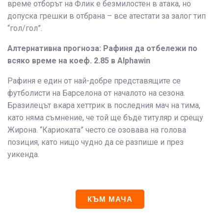
време отборът на Флик е безмилостен в атака, но
допуска грешки в отбрана – все атестати за залог тип
“гол/гол”.
Алтернативна прогноза: Рафиня да отбележи по
всяко време на коеф. 2.85 в Alphawin
Рафиня е един от най-добре представящите се
футболисти на Барселона от началото на сезона.
Бразилецът вкара хеттрик в последния мач на тима,
като няма съмнение, че той ще бъде титуляр и срещу
Жирона. “Кариоката” често се озовава на голова
позиция, като нищо чудно да се разпише и през
уикенда.
КЪМ МАЧА