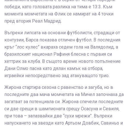
победи, като головата разлика на тима е 13:3. Към
момента момчетата на Флик се намират на 4 точки
пред втория Реал Мадрид.
Въпреки липсата на основни футболисти, страдащи от
контузии, Барса показва отличен футбол. В последния
кръг “лос кулес” вкараха седем гола на Валядолид, а
бразилският национал Рафиня блесна с първия си
хеттрик за клуба. В същото време новото попълнение
Дани Олмо пасна като дялан камък на отбора,
играейки непосредствено зад атакуващото трио.
Жирона стартира сезона с равенство и загуба, но в
последните два мача момчетата на Мичел започнаха да
загатват за потенциала си. Жирона спечели последните
си две срещи в шампионата срещу Осасуна и Севиля,
при това – запазвайки две “сухи мрежи”. Въпреки
напускането на звезди като Артьом Довбик, Савиньо и