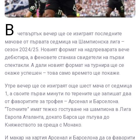
В
четвъртък вечер ще се изиграят последните
мачове от първата седмица на Шампионска лига –
сезон 2024/25. Новият формат на надпреварата вече
дебютира, а феновете станаха свидетели на първи
спектакли. А дали новият формат на турнира ще се
окаже успешен – това само времето ще покаже.
Утре вечер ще се изиграят още шест мача от седмица
1, а своите първи минути по терените ще запишат два
от фаворитите за трофея – Арсенал и Барселона.
“Топчиите” имат тежко гостуване на шампиона в Лига
Европа Аталанта, докато Барса ще пътува до
Княжеството за среща с Монако.
И макар на хартия Арсенал и Барселона да са фаворити