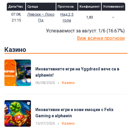
Дата/Час
Среща
Прогноза
Коефициент
Успеваемост
07.08,
Левски – Локо
Над 2,5
1,83
–
21:15
Пд
гола
Успеваемост за август: 1/6
(16.67
%)
Виж всички прогнози
Казино
Иновативните игри на Yggdrasil вече са в
alphawin!
06/08/2026
Казино
Иновативни игри и нови емоции с Felix
Gaming и alphawin
15/07/2026
Казино