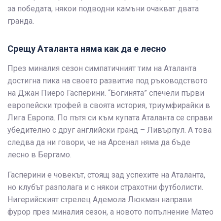
за победата, някои подводни камъни очакват двата
гранда.
Срещу Аталанта няма как да е лесно
През миналия сезон симпатичният тим на Аталанта
достигна пика на своето развитие под ръководството
на Джан Пиеро Гасперини. “Богинята” спечели първи
европейски трофей в своята история, триумфирайки в
Лига Европа. По пътя си към купата Аталанта се справи
убедително с друг английски гранд – Ливърпул. А това
следва да ни говори, че на Арсенал няма да бъде
лесно в Бергамо.
Гасперини е човекът, стоящ зад успехите на Аталанта,
но клубът разполага и с някои страхотни футболисти.
Нигерийският стрелец Адемола Люкман направи
фурор през миналия сезон, а новото попълнение Матео