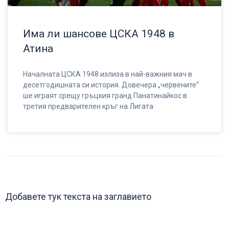
Има ли шансове ЦСКА 1948 в
Атина
Началната ЦСКА 1948 излиза в най-важния мач в
десетгодишната си история. Довечера „червените“
ше играят срещу гръцкия гранд Панатинайкос в
третия предварителен кръг на Лигата
Добавете тук текста на заглавието