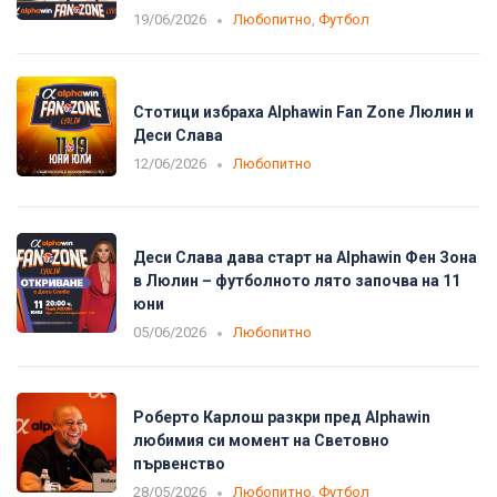
19/06/2026
Любопитно
,
Футбол
Стотици избраха Alphawin Fan Zone Люлин и
Деси Слава
12/06/2026
Любопитно
Деси Слава дава старт на Alphawin Фен Зона
в Люлин – футболното лято започва на 11
юни
05/06/2026
Любопитно
Роберто Карлош разкри пред Alphawin
любимия си момент на Световно
първенство
28/05/2026
Любопитно
,
Футбол