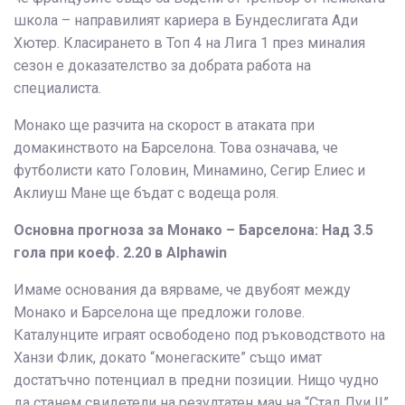
школа – направилият кариера в Бундеслигата Ади
Хютер. Класирането в Топ 4 на Лига 1 през миналия
сезон е доказателство за добрата работа на
специалиста.
Монако ще разчита на скорост в атаката при
домакинството на Барселона. Това означава, че
футболисти като Головин, Минамино, Сегир Елиес и
Аклиуш Мане ще бъдат с водеща роля.
Основна прогноза за Монако – Барселона: Над 3.5
гола при коеф. 2.20 в Alphawin
Имаме основания да вярваме, че двубоят между
Монако и Барселона ще предложи голове.
Каталунците играят освободено под ръководството на
Ханзи Флик, докато “монегаските” също имат
достатъчно потенциал в предни позиции. Нищо чудно
да станем свидетели на резултатен мач на “Стад Луи II”.