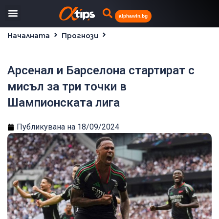
alphawin.bg
Началната
Прогнози
Арсенал и Барселона стартират с мисъл за три
точки в Шампионската лига
Арсенал и Барселона стартират с
мисъл за три точки в
Шампионската лига
Публикувана на
18/09/2024