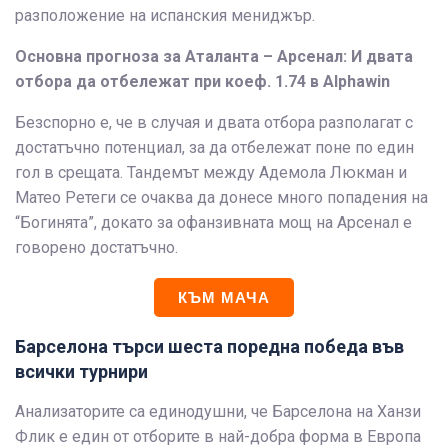
разположение на испанския мениджър.
Основна прогноза за Аталанта – Арсенал: И двата
отбора да отбележат при коеф. 1.74 в Alphawin
Безспорно е, че в случая и двата отбора разполагат с
достатъчно потенциал, за да отбележат поне по един
гол в срещата. Тандемът между Адемола Люкман и
Матео Ретеги се очаква да донесе много попадения на
“Богинята”, докато за офанзивната мощ на Арсенал е
говорено достатъчно.
КЪМ МАЧА
Барселона търси шеста поредна победа във
всички турнири
Анализаторите са единодушни, че Барселона на Ханзи
Флик е един от отборите в най-добра форма в Европа