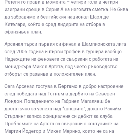
Ретеги го прави в момента – четири гола в четири
изиграни срещи в Серия А на неговата сметка. Не бива
да забравяме и белгийския национал Шарл де
Кетеларе, който е сред лидерите на отбора в
офанзивен план.
Арсенал търси първия си финал в Шампионската лига
след 2006 година и първи трофей в турнира изобщо.
Надеждите на феновете са свързани с работата на
мениджъра Микел Артета, под чието ръководство
отборът се развива в положителен план.
Сега Арсенал гостува в Бергамо в добро настроение
след победата над Тотнъм в дербито на Северен
Лондон. Попадението на Габриел Магаляеш бе
достатъчно за успеха над “шпорите”, докато Рахийм
Стърлинг записа официалния си дебют за клуба.
Проблемите на Артета са свързани с контузиите на
Мартин Йодегор и Микел Мерино, които не са на