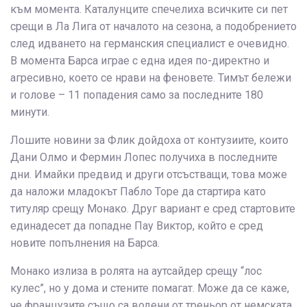
към момента. Каталунците спечелиха всичките си пет
срещи в Ла Лига от началото на сезона, а подобрението
след идването на германския специалист е очевидно.
В момента Барса играе с една идея по-директно и
агресивно, което се нрави на феновете. Тимът бележи
и голове – 11 попадения само за последните 180
минути.
Лошите новини за Флик дойдоха от контузиите, които
Дани Олмо и Фермин Лопес получиха в последните
дни. Имайки предвид и други отсъстващи, това може
да наложи младокът Пабло Торе да стартира като
титуляр срещу Монако. Друг вариант е сред стартовите
единадесет да попадне Пау Виктор, който е сред
новите попълнения на Барса.
Монако излиза в ролята на аутсайдер срещу “лос
кулес”, но у дома и стените помагат. Може да се каже,
че французите също са водени от треньор от немската