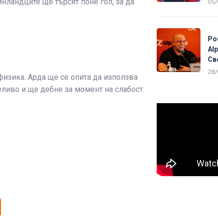
нландците ще търсят поне гол, за да
05/
Ро
Al
Св
28/
физика. Арда ще се опита да използва
ливо и ще дебне за момент на слабост.