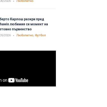
06/2026
Любопитно
берто Карлош разкри пред
phawin любимия си момент на
етовно първенство
05/2026
Любопитно
,
Футбол