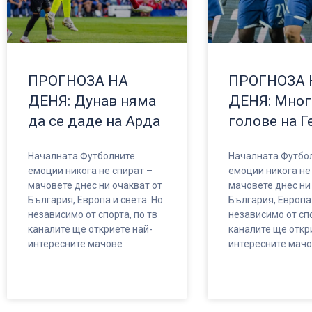
ПРОГНОЗА НА
ПРОГНОЗА 
ДЕНЯ: Дунав няма
ДЕНЯ: Мног
да се даде на Арда
голове на Г
Началната Футболните
Началната Футбо
емоции никога не спират –
емоции никога не
мачовете днес ни очакват от
мачовете днес ни
България, Европа и света. Но
България, Европа 
независимо от спорта, по тв
независимо от спо
каналите ще откриете най-
каналите ще откр
интересните мачове
интересните мач