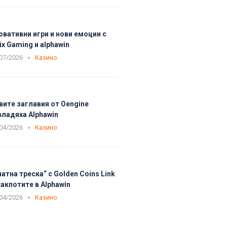
овативни игри и нови емоции с
ix Gaming и alphawin
07/2026
Казино
вите заглавия от Oengine
владяха Alphawin
04/2026
Казино
латна треска“ с Golden Coins Link
акпотите в Alphawin
04/2026
Казино