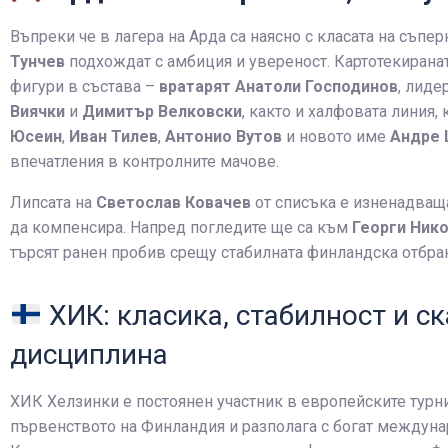
Въпреки че в лагера на Арда са наясно с класата на съпе
Тунчев
подхождат с амбиция и увереност. Картотекирана
фигури в състава –
вратарят Анатоли Господинов
, лиде
Виячки
и
Димитър Велковски
, както и халфовата линия,
Юсеин
,
Иван Тилев
,
Антонио Вутов
и новото име
Андре
впечатления в контролните мачове.
Липсата на
Светослав Ковачев
от списъка е изненадваща
да компенсира. Напред погледите ще са към
Георги Ник
търсят ранен пробив срещу стабилната финландска отбран
ХИК: класика, стабилност и с
дисциплина
ХИК Хелзинки е постоянен участник в европейските турни
първенството на Финландия и разполага с богат междунар