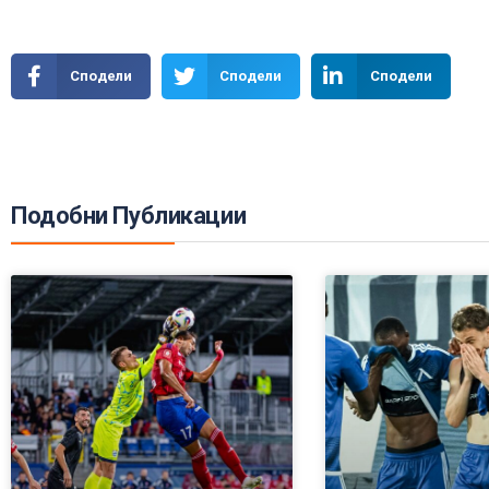
Сподели
Сподели
Сподели
Подобни Публикации