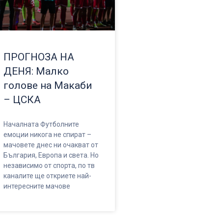
ПРОГНОЗА НА
ДЕНЯ: Малко
голове на Макаби
– ЦСКА
Началната Футболните
емоции никога не спират –
мачовете днес ни очакват от
България, Европа и света. Но
независимо от спорта, по тв
каналите ще откриете най-
интересните мачове