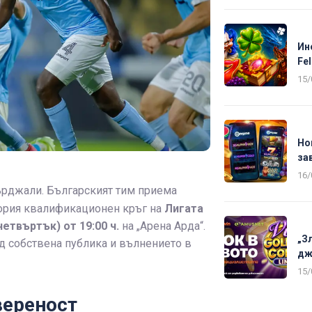
Ин
Fel
15/
Но
за
16/
ърджали. Българският тим приема
тория квалификационен кръг на
Лигата
четвъртък) от 19:00 ч.
на „Арена Арда“.
„З
д собствена публика и вълнението в
дж
15/
вереност