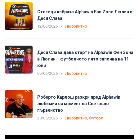
Стотици избраха Alphawin Fan Zone Люлин и
Деси Слава
12/06/2026
Любопитно
Деси Слава дава старт на Alphawin Фен Зона
в Люлин – футболното лято започва на 11
юни
05/06/2026
Любопитно
Роберто Карлош разкри пред Alphawin
любимия си момент на Световно
първенство
28/05/2026
Любопитно
,
Футбол