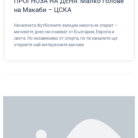
ПРОГНОЗА НА ДЕНЯ: Малко голове
на Макаби – ЦСКА
Началната Футболните емоции никога не спират –
мачовете днес ни очакват от България, Европа и
света. Но независимо от спорта, по тв каналите ще
откриете най-интересните мачове