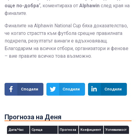
още по-добра
“, коментираха от
Alphawin
след края на
финалите.
Финалите на Alphawin National Cup бяха доказателство,
че когато страстта към футбола срещне правилната
подкрепа, резултатът винаги е вдъхновяващ.
Благодарим на всички отбори, организатори и фенове
– вие правите всичко това възможно.
Сподели
Сподели
Сподели
Прогноза на Деня
Дата/Час
Среща
Прогноза
Коефициент
Успеваемост