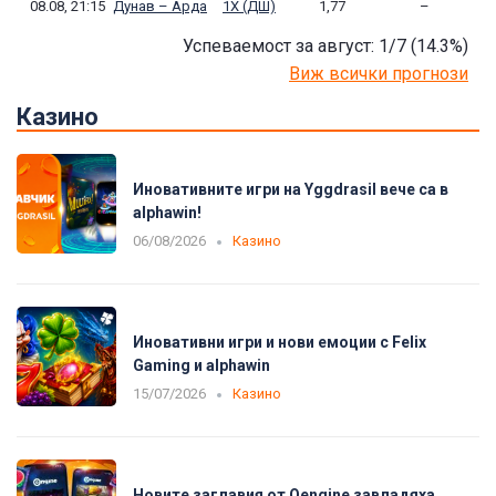
08.08, 21:15
Дунав – Арда
1Х (ДШ)
1,77
–
Успеваемост за август: 1/7
(14.3
%)
Виж всички прогнози
Казино
Иновативните игри на Yggdrasil вече са в
alphawin!
06/08/2026
Казино
Иновативни игри и нови емоции с Felix
Gaming и alphawin
15/07/2026
Казино
Новите заглавия от Oengine завладяха