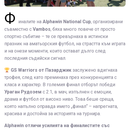
Ф
иналите на
Alphawin National Cup
, организирани
съвместно с
Vambos
, бяха много повече от просто
спортно събитие – те се превърнаха в истински
празник на аматьорския футбол, на страстта към играта
и на онези моменти, които остават дълго след
последния съдийски сигнал.
GS Warriors от Пазарджик
заслужено вдигнаха
трофея, след като преминаха през конкуренцията с
класа и характер. В големия финал отборът победи
Ураган Рудозем
с 2:1, в мач, изпълнен с емоции,
драма и футбол от високо ниво. Това беше среща,
която напълно оправда името „финал“ – напрегната,
красива и достойна за историята на турнира.
Alphawin отличи усилията на финалистите със