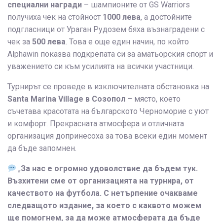
специални награди
– шампионите от GS Warriors
получиха чек на стойност
1000 лева
, а достойните
подгласници от Ураган Рудозем бяха възнаградени с
чек за
500 лева
. Това е още един начин, по който
Alphawin показва подкрепата си за аматьорския спорт и
уважението си към усилията на всички участници.
Турнирът се проведе в изключителната обстановка на
Santa Marina Village в Созопол
– място, което
съчетава красотата на българското Черноморие с уют
и комфорт. Прекрасната атмосфера и отличната
организация допринесоха за това всеки един момент
да бъде запомнен.
„
За нас е огромно удоволствие да бъдем тук.
Възхитени сме от организацията на турнира, от
качеството на футбола. С нетърпение очакваме
следващото издание, за което с каквото можем
ще помогнем, за да може атмосферата да бъде