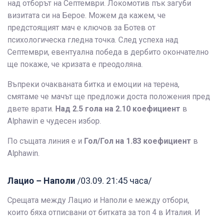
над отборът на Септември. Локомотив пък загуби
визитата си на Берое. Можем да кажем, че
предстоящият мач е ключов за Ботев от
психологическа гледна точка. След успеха над
Септември, евентуална победа в дербито окончателно
ще покаже, че кризата е преодоляна.
Въпреки очакваната битка и емоции на терена,
смятаме че мачът ще предложи доста положения пред
двете врати.
Над 2.5 гола на 2.10 коефициент
в
Alphawin е чудесен избор.
По същата линия е и
Гол/Гол на 1.83 коефициент
в
Alphawin.
Лацио – Наполи
/03.09. 21:45 часа/
Срещата между Лацио и Наполи е между отбори,
които бяха отписвани от битката за топ 4 в Италия. И