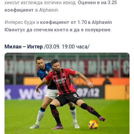
хиксът изглежда логичен изход.
Оценен е на 3.25
коефициент
в Alphawin.
Интерес буди и
коефициент от 1.70 в Alphawin
Ювентус да спечели което и да е полувреме
.
Милан – Интер
/03.09. 19:00 часа/