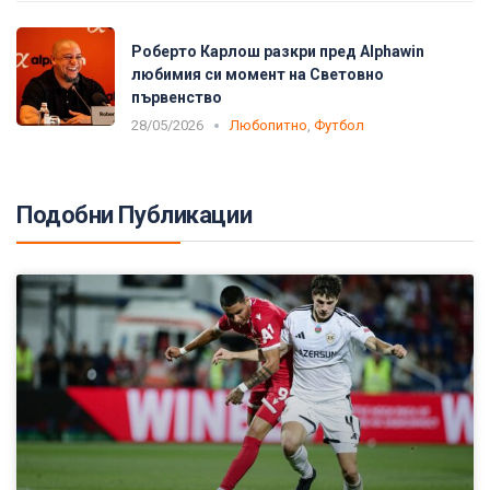
Роберто Карлош разкри пред Alphawin
любимия си момент на Световно
първенство
28/05/2026
Любопитно
,
Футбол
Подобни Публикации