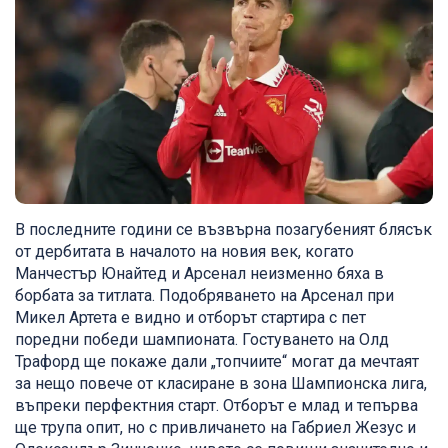
В последните години се възвърна позагубеният блясък
от дербитата в началото на новия век, когато
Манчестър Юнайтед и Арсенал неизменно бяха в
борбата за титлата. Подобряването на Арсенал при
Микел Артета е видно и отборът стартира с пет
поредни победи шампионата. Гостуването на Олд
Трафорд ще покаже дали „топчиите“ могат да мечтаят
за нещо повече от класиране в зона Шампионска лига,
въпреки перфектния старт. Отборът е млад и тепърва
ще трупа опит, но с привличането на Габриел Жезус и