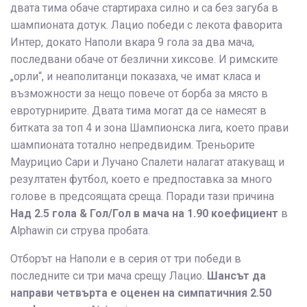
двата тима обаче стартираха силно и са без загуба в
шампионата дотук. Лацио победи с лекота фаворита
Интер, докато Наполи вкара 9 гола за два мача,
последвани обаче от безлични хиксове. И римските
„орли“, и неаполитанци показаха, че имат класа и
възможности за нещо повече от борба за място в
евротурнирите. Двата тима могат да се намесят в
битката за топ 4 и зона Шампионска лига, което прави
шампионата тотално непредвидим. Треньорите
Маурицио Сари и Лучано Спалети налагат атакуващ и
резултатен футбол, което е предпоставка за много
голове в предсоящата среща. Поради тази причина
Над 2.5 гола & Гол/Гол в мача на 1.90 коефициент
в
Alphawin си струва пробата.
Отборът на Наполи е в серия от три победи в
последните си три мача срещу Лацио.
Шансът да
направи четвърта е оценен на симпатичния 2.50