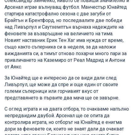
Олександър Зинченко, нивото се повиши значително и
Арсенал играе вълнуващ футбол. Манчестър Юнайтед
стартира катастрофално сезона с две загуби от
Брайтън и Брентфорд, но последвалите две победи
над Ливърпул и Саутхемптън върнаха надеждите на
феновете за възвръщане на величието на тима.
Новият наставник Ерик Тен Хаг има нужда от време,
също както съперника си в неделя, за да наложи
вижданията си, а тимът отново похарчи много пари за
привличането на Каземиро от Реал Мадрид и Антони
от Аякс.
За Юнайтед ще е интересно да се види дали след
Ливърпул, ще може да спре и още един от своите
големи съперници или горчивият вкус от
представянето в първите два мача ще се завърне.
С оглед играта и на двата отбора, то очакваме напълно
непредвидим двубой. Арсенал ще се опита да
контролира играта, но отборът на Юнайтед е енигма
дори за феновете си, които не знаят дали да очакват