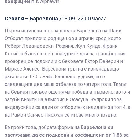
коефициент
в Alphawin.
Севиля – Барселона
/03.09. 22:00 часа/
Първи истински тест за новата Барселона на Шави.
Отборът привлече редица нови играчи, сред които
Роберт Левандовски, Рафиня, Жул Кунде, Франк
Кесие, а буквално в последните дни на трансферния
прозорец се подсили и с бековете Ектор Бейерин и
Маркос Алонсо. Барселона тръгна с изненадващо
равенство 0-0 с Райо Валекано у дома, но в
следващите два мача отбеляза по четири гола. Тимът
на Севиля пък все още няма победа в първенството и
загуби визити на Алмерия и Осасуна. Въпреки това,
андалусийци са един от отборите-кандидати за топ 4, а
на Рамон Санчес Писхуан се играе много трудно.
Въпреки това, добрата форма на
Барселона си
заслужава да се подкрепи и коефициент от 1.86 за