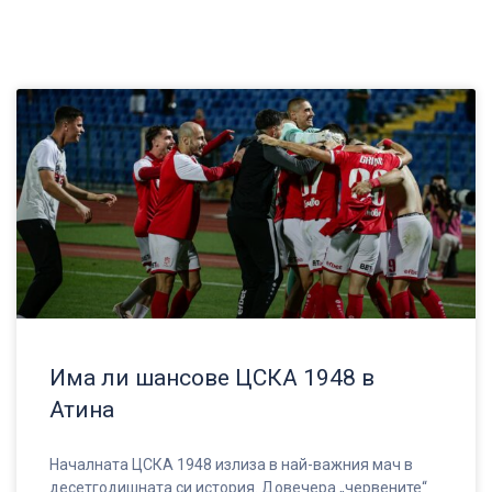
Има ли шансове ЦСКА 1948 в
Атина
Началната ЦСКА 1948 излиза в най-важния мач в
десетгодишната си история. Довечера „червените“