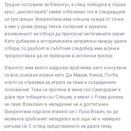
Трудно гостуване за Ювентус, а след победата в първи
кръг, „виолетовите“ нямат отбелязан гол в следващите
си три срещи. Фиорентина има спешна нужда от точки
и мач у дома срещу такъв съперник е идеална
възможност за отбора да прекъсне негативната серия.
Като добавим и историческата неприязън между двата
отбора, то двубоят в съботния следобед има всички
предпоставки да се превърне в истински трилър.
Ювентус има много кадрови проблеми, като контузени
са все основни играчи като Ди Мария, Киеза, Погба,
което се отразява на играта на тима и създадените
положения. Това си пролича в мача със Сампдория и
дори при победата със Специя, а мачът с Рома доказа,
че само Влахович в нападение не е достатъчен.
Фиорентина подсили атаката си с Лука Йович, но до
момента сръбският нападател все още не е намерил
ритъма си. С оглед представянето на двата тима,