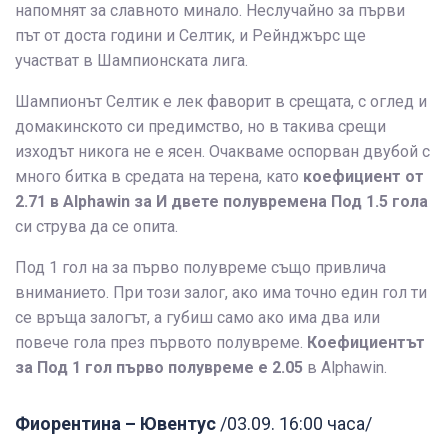
напомнят за славното минало. Неслучайно за първи
път от доста години и Селтик, и Рейнджърс ще
участват в Шампионската лига.
Шампионът Селтик е лек фаворит в срещата, с оглед и
домакинското си предимство, но в такива срещи
изходът никога не е ясен. Очакваме оспорван двубой с
много битка в средата на терена, като
коефициент от
2.71
в Alphawin
за И двете полувремена Под 1.5 гола
си струва да се опита.
Под 1 гол на за първо полувреме също привлича
вниманието. При този залог, ако има точно един гол ти
се връща залогът, а губиш само ако има два или
повече гола през първото полувреме.
Коефициентът
за Под 1 гол първо полувреме е 2.05
в Alphawin.
Фиорентина – Ювентус
/03.09. 16:00 часа/