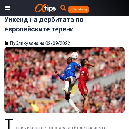
alphawin.bg
Уикенд на дербитата по
европейските терени
Публикувана на
02/09/2022
Т
ози уикенд се очертава да бъде наситен с