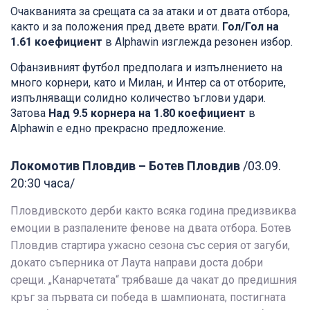
Очакванията за срещата са за атаки и от двата отбора,
както и за положения пред двете врати.
Гол/Гол на
1.61 коефициент
в Alphawin изглежда резонен избор.
Офанзивният футбол предполага и изпълнението на
много корнери, като и Милан, и Интер са от отборите,
изпълняващи солидно количество ъглови удари.
Затова
Над 9.5 корнера на 1.80 коефициент
в
Alphawin е едно прекрасно предложение.
Локомотив Пловдив – Ботев Пловдив
/03.09.
20:30 часа/
Пловдивското дерби както всяка година предизвиква
емоции в разпалените фенове на двата отбора. Ботев
Пловдив стартира ужасно сезона със серия от загуби,
докато съперника от Лаута направи доста добри
срещи. „Канарчетата“ трябваше да чакат до предишния
кръг за първата си победа в шампионата, постигната