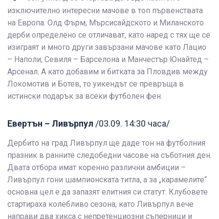
изключително интересни мачове в топ първенствата
на Европа. Олд Фърм, Мърсисайдското и Миланското
дерби определено се отличават, като наред с тях ще се
изиграят и много други завързани мачове като Лацио
– Наполи, Севиля – Барселона и Манчестър Юнайтед –
Арсенал. А като добавим и битката за Пловдив между
Локомотив и Ботев, то уикендът се превръща в
истински подарък за всеки футболен фен.
Евертън – Ливърпул
/03.09. 14:30 часа/
Дербито на град Ливърпул ще даде тон на футболния
празник в ранните следобедни часове на съботния ден.
Двата отбора имат коренно различни амбиции –
Ливърпул гони шампионската титла, а за „карамелите“
основна цел е да запазят елитния си статут. Клубовете
стартираха колебливо сезона, като Ливърпул вече
направи два хикса с непретенциозни съперници и