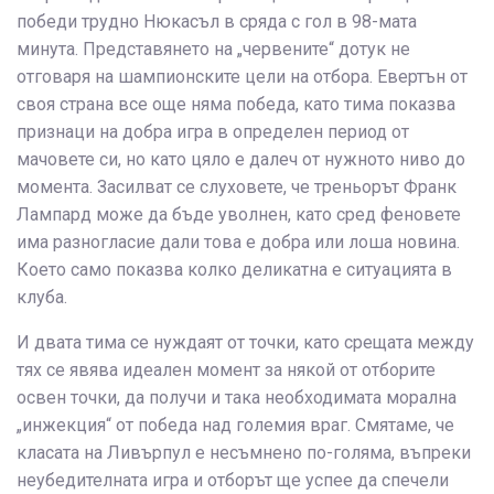
победи трудно Нюкасъл в сряда с гол в 98-мата
минута. Представянето на „червените“ дотук не
отговаря на шампионските цели на отбора. Евертън от
своя страна все още няма победа, като тима показва
признаци на добра игра в определен период от
мачовете си, но като цяло е далеч от нужното ниво до
момента. Засилват се слуховете, че треньорът Франк
Лампард може да бъде уволнен, като сред феновете
има разногласие дали това е добра или лоша новина.
Което само показва колко деликатна е ситуацията в
клуба.
И двата тима се нуждаят от точки, като срещата между
тях се явява идеален момент за някой от отборите
освен точки, да получи и така необходимата морална
„инжекция“ от победа над големия враг. Смятаме, че
класата на Ливърпул е несъмнено по-голяма, въпреки
неубедителната игра и отборът ще успее да спечели