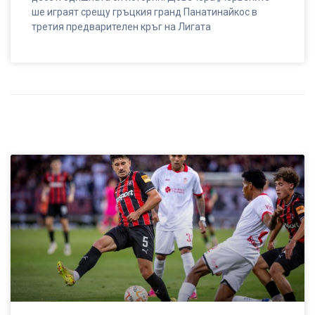
ше играят срещу гръцкия гранд Панатинайкос в
третия предварителен кръг на Лигата