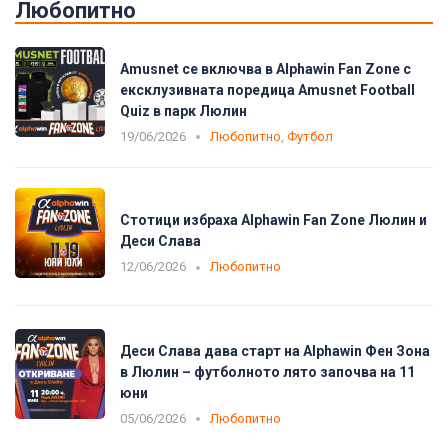
Любопитно
Amusnet се включва в Alphawin Fan Zone с
ексклузивната поредица Amusnet Football
Quiz в парк Люлин
19/06/2026
Любопитно
,
Футбол
Стотици избраха Alphawin Fan Zone Люлин и
Деси Слава
12/06/2026
Любопитно
Деси Слава дава старт на Alphawin Фен Зона
в Люлин – футболното лято започва на 11
юни
05/06/2026
Любопитно