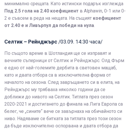
минимално срещата. Като истински подарък изглежда
Под 2.5 гола на 2.40 коефициент
в Alphawin, 0-1 или 0-
2 е съвсем в реда на нещата. На същият
коефициент
от 2.40 е и Ливърпул да победи
на нула
.
Селтик – Рейнджърс
/03.09. 14:30 часа/
По същото време в Шотландия ще се изправят и
вечните съперници от Селтик и Рейнджърс. Олд Фърм
е едно от най-големите дербита в световен мащаб,
като и двата отбора са в изключителна форма от
началото на сезона. След завръщането си в елита, на
Рейнджърс му трябваха няколко години да се
доближи до нивото на Селтик. Титлата през сезон
2020-2021 и достигането до финала на Лига Европа са
белег, че „сините“ вече се завърнаха на обичайното си
ниво. Надяваме се битката за титлата през този сезон
да бъде изключително оспорвана и двата отбора да