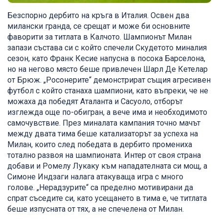
Безспорно дербито на кръга в Италия. Освен два
милански гранда, се срещат и може би основните
фаворити за титлата в Калчото. Шампионът Милан
запази състава си с който спечели Скудетото миналия
сезон, като Франк Кесие напусна в посока Барселона,
но на негово място беше привлечен Шарл Де Кетелар
от Брюж. „Росонерите“ демонстрират същия агресивен
футбол с който станаха шампиони, като въпреки, че не
можаха да победят Аталанта и Сасуоло, отборът
изглежда още по-обигран, а вече има и необходимото
самочувствие. През миналата кампания точно мачът
между двата тима беше катализаторът за успеха на
Милан, които след победата в дербито промениха
тотално развоя на шампионата. Интер от своя страна
добави и Ромелу Лукаку към нападателната си мощ, а
Симоне Индзаги налага атакуваща игра с много
голове. „Нерадзурите“ са пределно мотивирани да
спрат съседите си, като усещането в тима е, че титлата
беше изпусната от тях, а не спечелена от Милан.