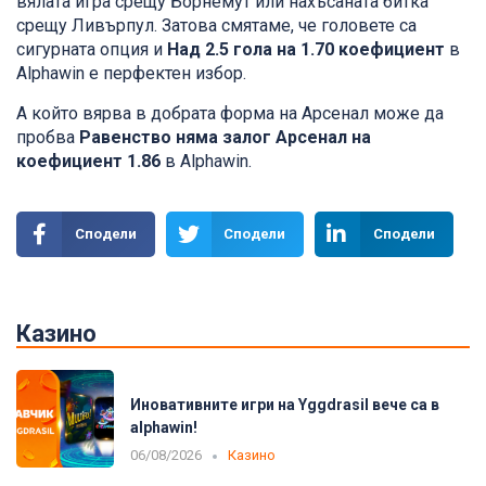
вялата игра срещу Борнемут или нахъсаната битка
срещу Ливърпул. Затова смятаме, че головете са
сигурната опция и
Над 2.5 гола на 1.70 коефициент
в
Alphawin е перфектен избор.
А който вярва в добрата форма на Арсенал може да
пробва
Равенство няма залог Арсенал на
коефициент 1.86
в Alphawin.
Сподели
Сподели
Сподели
Казино
Иновативните игри на Yggdrasil вече са в
alphawin!
06/08/2026
Казино