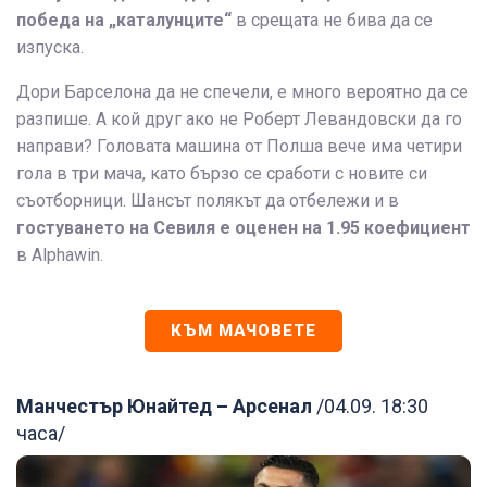
победа на „каталунците“
в срещата не бива да се
изпуска.
Дори Барселона да не спечели, е много вероятно да се
разпише. А кой друг ако не Роберт Левандовски да го
направи? Головата машина от Полша вече има четири
гола в три мача, като бързо се сработи с новите си
съотборници. Шансът полякът да отбележи и в
гостуването на Севиля е оценен на 1.95 коефициент
в Alphawin.
КЪМ МАЧОВЕТЕ
Манчестър Юнайтед – Арсенал
/04.09. 18:30
часа/