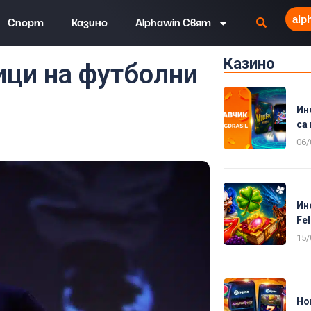
alp
Спорт
Казино
Alphawin Свят
Казино
ици на футболни
Ин
са 
06/
Ин
Fel
15/
Но