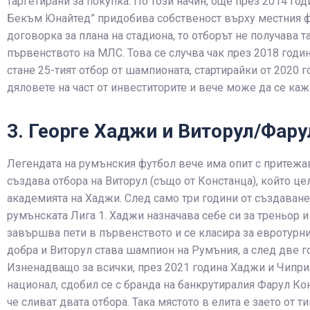
таргетирани за покупка. По този начин, още през 2014 г
Бекъм Юнайтед” придобива собственост върху местния фр
договорка за плана на стадиона, то отборът не получава
първенството на МЛС. Това се случва чак през 2018 годин
стане 25-тият отбор от шампионата, стартирайки от 2020 
дяловете на част от инвеститорите и вече може да се ка
3. Георге Хаджи и Виторул/Фар
Легендата на румънския футбол вече има опит с притежав
създава отбора на Виторул (също от Констанца), който це
академията на Хаджи. След само три години от създаването
румънската Лига 1. Хаджи назначава себе си за треньор и
завършва пети в първенството и се класира за евротурни
добра и Виторул става шампион на Румъния, а след две го
Изненадващо за всички, през 2021 година Хаджи и Чипр
национал, сдобил се с бранда на банкрутиралия Фарул Ко
че сливат двата отбора. Така мястото в елита е заето от 