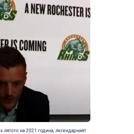
 лятото на 2021 година, легендарният