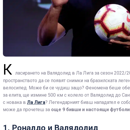
К
ласирането на Валядолид в Ла Лига за сезон 2022/2
пространството да се появят снимки на бразилската леге
велосипед. Може би се чудиш защо? Феномена беше обещ
за елита, ще измине 500 км с колело от Валядолид до Сан
с новака в
Ла Лига
? Легендарният бивш нападател е соб
може да прочетеш за
още 9 бивши и настоящи футболи
1. Роналдо и Валядолид