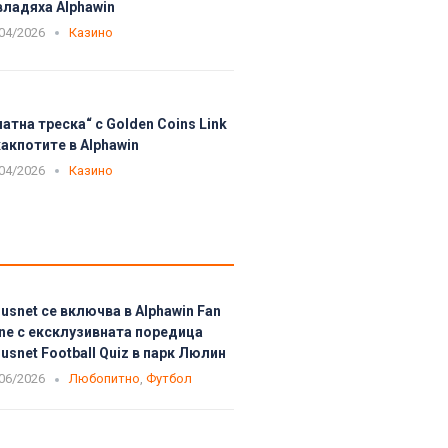
владяха Alphawin
04/2026
Казино
латна треска“ с Golden Coins Link
акпотите в Alphawin
04/2026
Казино
usnet се включва в Alphawin Fan
ne с ексклузивната поредица
usnet Football Quiz в парк Люлин
06/2026
Любопитно
,
Футбол