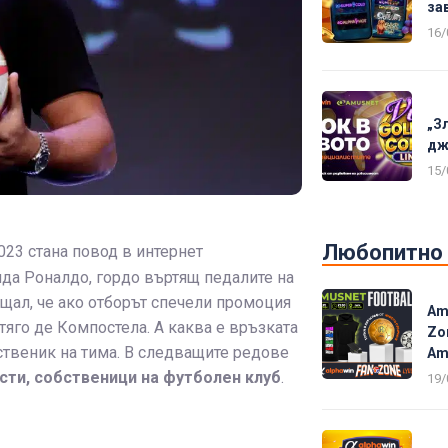
за
16/
„З
дж
15/
Любопитно
023 стана повод в интернет
нда Роналдо, гордо въртящ педалите на
ал, че ако отборът спечели промоция
Am
тяго де Компостела. А каква е връзката
Zo
ственик на тима. В следващите редове
Am
сти, собственици на футболен клуб
.
19/