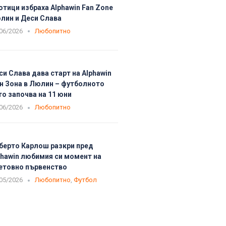
отици избраха Alphawin Fan Zone
лин и Деси Слава
06/2026
Любопитно
си Слава дава старт на Alphawin
н Зона в Люлин – футболното
то започва на 11 юни
06/2026
Любопитно
берто Карлош разкри пред
phawin любимия си момент на
етовно първенство
05/2026
Любопитно
,
Футбол