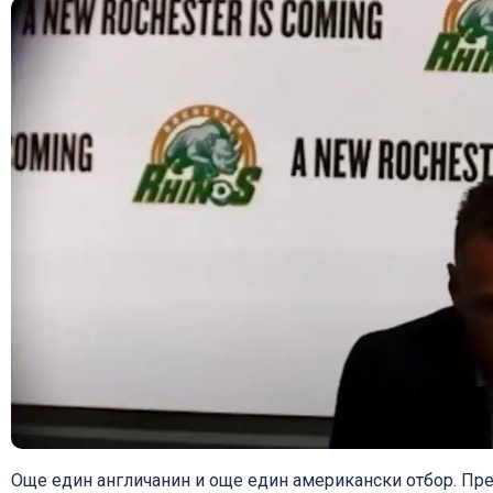
Още един англичанин и още един американски отбор. През