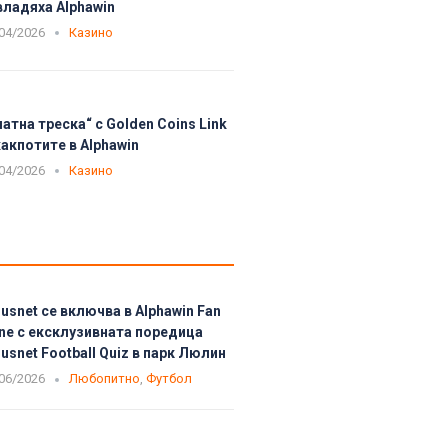
владяха Alphawin
04/2026
Казино
латна треска“ с Golden Coins Link
акпотите в Alphawin
04/2026
Казино
usnet се включва в Alphawin Fan
ne с ексклузивната поредица
usnet Football Quiz в парк Люлин
06/2026
Любопитно
,
Футбол