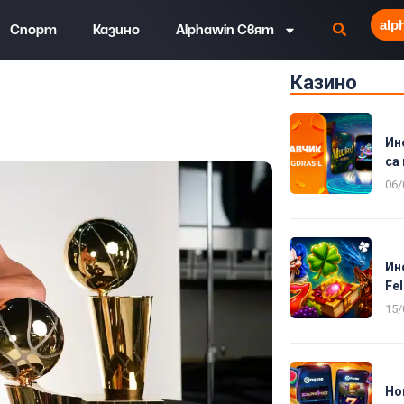
alp
Спорт
Казино
Alphawin Свят
Казино
Ин
са 
06/
Ин
Fel
15/
Но