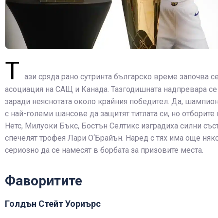
Т
ази сряда рано сутринта българско време започва с
асоциация на САЩ и Канада. Тазгодишната надпревара се 
заради неяснотата около крайния победител. Да, шампион
с най-големи шансове да защитят титлата си, но отборит
Нетс, Милуоки Бъкс, Бостън Селтикс изградиха силни със
спечелят трофея Лари О‘Брайън. Наред с тях има още няк
сериозно да се намесят в борбата за призовите места.
Фаворитите
Голдън Стейт Уориърс