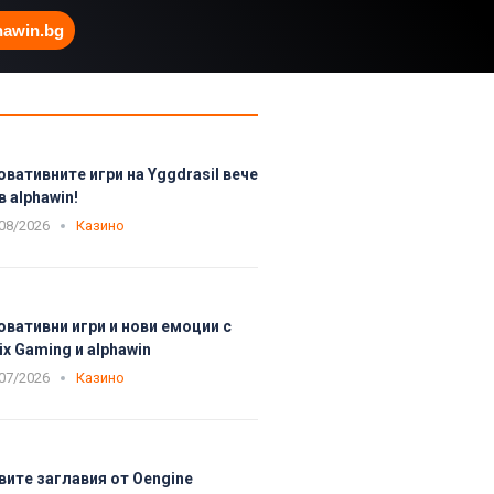
hawin.bg
овативните игри на Yggdrasil вече
в alphawin!
08/2026
Казино
овативни игри и нови емоции с
ix Gaming и alphawin
07/2026
Казино
вите заглавия от Oengine