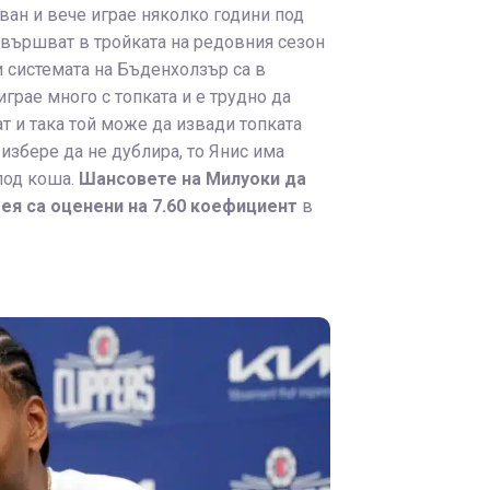
ван и вече играе няколко години под
вършват в тройката на редовния сезон
и системата на Бъденхолзър са в
играе много с топката и е трудно да
т и така той може да извади топката
избере да не дублира, то Янис има
 под коша.
Шансовете на Милуоки да
фея са оценени на 7.60 коефициент
в