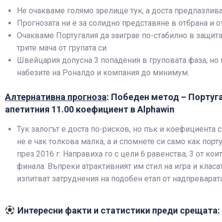
Не очакваме голямо зрелище тук, а доста предпазлива
Прогнозата ни е за солидно представяне в отбрана и от
Очакваме Португалия да заиграе по-стабилно в защита,
трите мача от групата си.
Швейцария допусна 3 попадения в груповата фаза, но 
набезите на Роналдо и компания до минимум.
Алтернативна прогноза
: Победен метод – Португа
апетитния 11.00 коефициент в Alphawin
Тук залогът е доста по-рисков, но пък и коефициента с
не е чак толкова малка, а и спомнете си само как пор
през 2016 г. Направиха го с цели 6 равенства, 3 от ко
финала. Въпреки атрактивният им стил на игра и класат
изпитват затруднения на подобен етап от надпреварат
Интересни факти и статистики преди срещата: