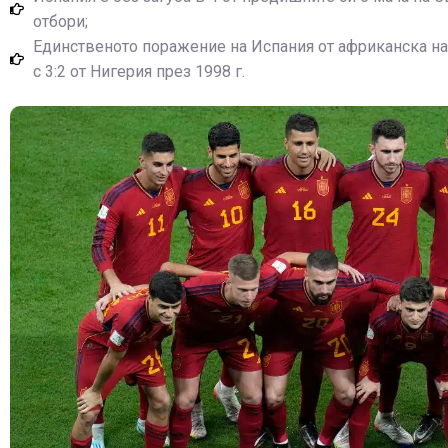
отбори;
Единственото поражение на Испания от африканска на
с 3:2 от Нигерия през 1998 г.