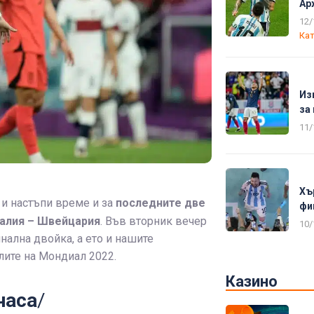
Ар
12/
Кат
Из
за
11/
Хъ
и настъпи време и за
последните две
фи
галия – Швейцария
. Във вторник вечер
10/
ална двойка, а ето и нашите
лите на Мондиал 2022.
Казино
часа
/