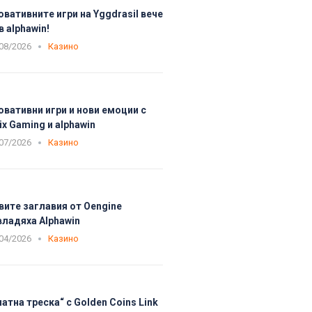
овативните игри на Yggdrasil вече
в alphawin!
08/2026
Казино
овативни игри и нови емоции с
ix Gaming и alphawin
07/2026
Казино
вите заглавия от Oengine
владяха Alphawin
04/2026
Казино
латна треска“ с Golden Coins Link