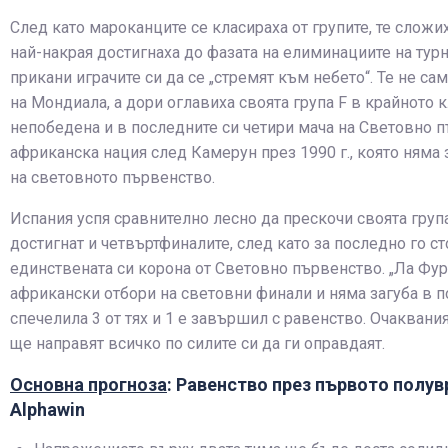
След като мароканците се класираха от групите, те слож
най-накрая достигнаха до фазата на елиминациите на турн
прикани играчите си да се „стремят към небето“. Те не са
на Мондиала, а дори оглавиха своята група F в крайното 
непобедена и в последните си четири мача на Световно 
африканска нация след Камерун през 1990 г., която няма 
на световното първенство.
Испания успя сравнително лесно да прескочи своята група
достигнат и четвъртфиналите, след като за последно го сто
единствената си корона от Световно първенство. „Ла Фу
африкански отбори на световни финали и няма загуба в по
спечелила 3 от тях и 1 е завършил с равенство. Очаквани
ще направят всичко по силите си да ги оправдаят.
Основна прогноза
: Равенство през първото полув
Alphawin