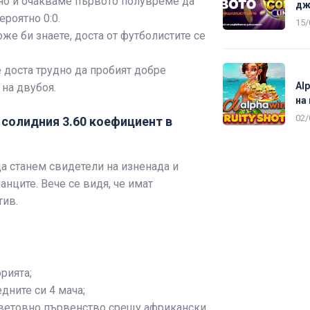
но и очакваме първото полувреме да
дж
ероятно 0:0.
15/
же би знаете, доста от футболистите се
 доста трудно да пробият добре
Al
 на двубоя.
на
02/
а солидния 3.60 коефициент в
а станем свидетели на изненада и
анците. Вече се видя, че имат
тив.
рията;
дните си 4 мача;
 Световно първенство срещу африкански