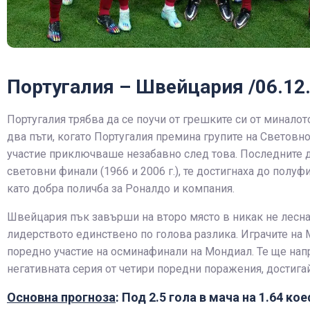
Португалия – Швейцария /06.12.
Португалия трябва да се поучи от грешките си от миналот
два пъти, когато Португалия премина групите на Световно 
участие приключваше незабавно след това. Последните дв
световни финали (1966 и 2006 г.), те достигнаха до полу
като добра поличба за Роналдо и компания.
Швейцария пък завърши на второ място в никак не леснат
лидерството единствено по голова разлика. Играчите на 
поредно участие на осминафинали на Мондиал. Те ще напр
негативната серия от четири поредни поражения, достига
Основна прогноза
: Под 2.5 гола в мача на 1.64 ко