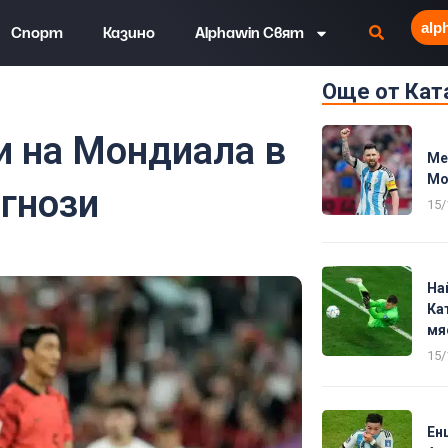
alp
Спорт
Казино
Alphawin Свят
Още от Кат
ния и прогнози
 на Мондиала в
Ме
Мо
огнози
15/
На
Ка
мя
15/
Ен