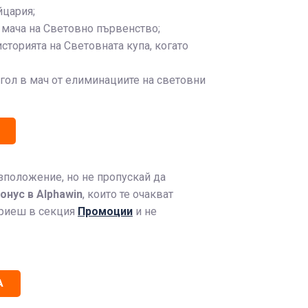
йцария;
9 мача на Световно първенство;
сторията на Световната купа, когато
гол в мач от елиминациите на световни
азположение, но не пропускай да
онус в Alphawin
, които те очакват
криеш в секция
Промоции
и не
А