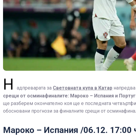
Н
адпреварата за
Световната купа в Катар
напредва 
срещи от осминафиналите: Мароко – Испания и Порту
ще разберем окончателно коя ще е последната четвъртфин
обосновани прогнози за финалните срещи от осминафина
Мароко – Испания /06.12. 17:00 