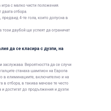
 игра с малко чисти положения.
 двата отбора.
 предвид 4-те гола, които допусна в
в този двубой ще успеят да ограничат
лия да се класира с дузпи, на
и заслужава. Вероятността да се случи
тугалците станаха шампион на Европа
ито в елиминациите, включително и на
а в отбора, в такива мачове те често
а и достигат до продължения и дузпи.