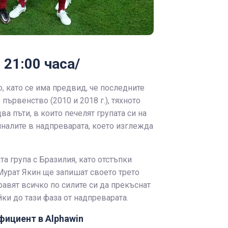
 21:00 часа/
о, като се има предвид, че последните
първенство (2010 и 2018 г.), тяхното
а пъти, в които печелят групата си на
финалите в надпреварата, което изглежда
а група с Бразилия, като отстъпки
Мурат Якин ще запишат своето трето
авят всичко по силите си да прекъснат
йки до тази фаза от надпреварата.
ефициент в Alphawin