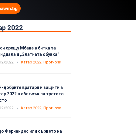
hawin.bg
ар 2022
си срещу Мбапе в битка за
ндиала и „Златната обувка“
12/2022
Катар 2022
,
Прогнози
й-добрите вратари и защити в
тар 2022 в сблъсък за третото
сто
12/2022
Катар 2022
,
Прогнози
цо Фернандес или сърцето на