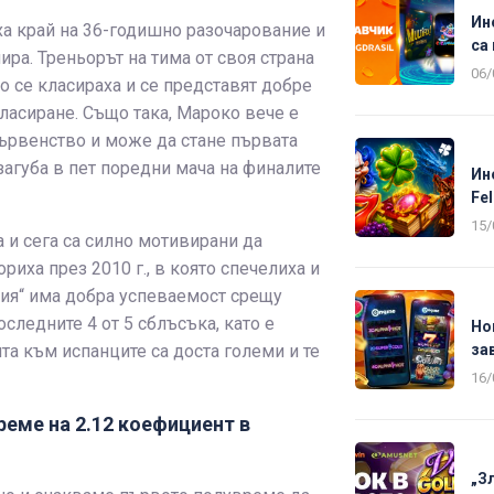
Ин
иха край на 36-годишно разочарование и
са 
ира. Треньорът на тима от своя страна
06/
мо се класираха и се представят добре
класиране. Също така, Мароко вече е
първенство и може да стане първата
загуба в пет поредни мача на финалите
Ин
Fel
15/
 и сега са силно мотивирани да
риха през 2010 г., в която спечелиха и
рия“ има добра успеваемост срещу
следните 4 от 5 сблъсъка, като е
Но
за
ята към испанците са доста големи и те
16/
реме на 2.12 коефициент в
„З