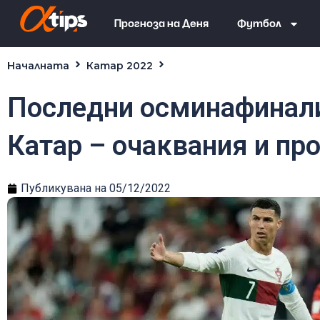
Прогноза на Деня
Футбол
Началната
Катар 2022
Последни осминафинали на Мондиала в Катар – очаква
Последни осминафинали
Катар – очаквания и пр
Публикувана на
05/12/2022