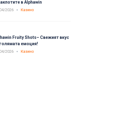
акпотите в Alphawin
04/2026
Казино
phawin Fruity Shots– Свежият вкус
 голямата емоция!
04/2026
Казино