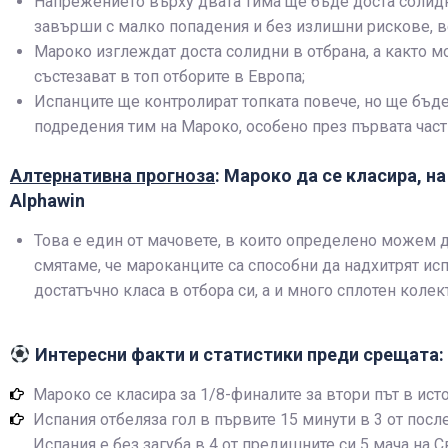
Напрежението върху двата тима ще бъде доста солид
завърши с малко попадения и без излишни рискове, в
Мароко изглеждат доста солидни в отбрана, а както мо
състезават в топ отборите в Европа;
Испанците ще контролират топката повече, но ще бъде
подредения тим на Мароко, особено през първата част
Алтернативна прогноза
: Мароко да се класира, н
Alphawin
Това е един от мачовете, в които определено можем д
смятаме, че мароканците са способни да надхитрят исп
достатъчно класа в отбора си, а и много сплотен колек
Интересни факти и статистики преди срещата:
Мароко се класира за 1/8-финалите за втори път в исто
Испания отбеляза гол в първите 15 минути в 3 от после
Испания е без загуба в 4 от предишните си 5 мача на