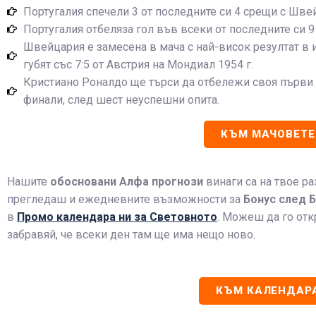
Португалия спечели 3 от последните си 4 срещи с Шве
Португалия отбеляза гол във всеки от последните си 
Швейцария е замесена в мача с най-висок резултат в и
губят със 7:5 от Австрия на Мондиал 1954 г.
Кристиано Роналдо ще търси да отбележи своя първи 
финали, след шест неуспешни опита.
КЪМ МАЧОВЕТЕ
Нашите
обосновани
Алфа прогнози
винаги са на твое р
прегледаш и ежедневните възможности за
Бонус след Б
в
Промо календара ни за Световното
. Можеш да го от
забравяй, че всеки ден там ще има нещо ново
.
КЪМ КАЛЕНДАР