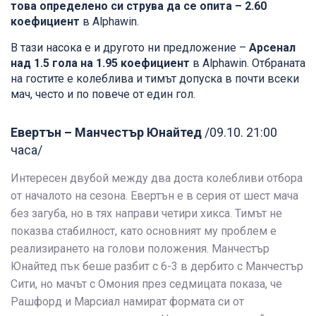
това определено си струва да се опита – 2.60
коефициент
в Alphawin.
В тази насока е и другото ни предложение –
Арсенал
над 1.5 гола на 1.95 коефициент
в Alphawin. Отбраната
на гостите е колеблива и тимът допуска в почти всеки
мач, често и по повече от един гол.
Евертън – Манчестър Юнайтед
/09.10. 21:00
часа/
Интересен двубой между два доста колебливи отбора
от началото на сезона. Евертън е в серия от шест мача
без загуба, но в тях направи четири хикса. Тимът не
показва стабилност, като основният му проблем е
реализирането на голови положения. Манчестър
Юнайтед пък беше разбит с 6-3 в дербито с Манчестър
Сити, но мачът с Омония през седмицата показа, че
Рашфорд и Марсиал намират формата си от