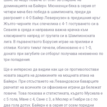
доминацията на Байерн. Мюнхенци бяха в серия от
четири мача без победа в шампионата, преди да
разгромят с 4-0 Байер Леверкузен в предишния кръг.
Жълто-черните пък спечелиха с 4-1 гостуването си в
Севиля в сряда и направиха важна крачка към
класирането напред от групата си в Шампионската
лига. В първенството Борусия играе на приливи и
отливи. Когато тимът печели, обикновено е с 1-0,
докато при загубите си отборът получава неизменно по
три попадения.
Ще е интересно да видим как ще се противопостави
новата защита на домакините на мощната атака на
Байерн. При отсъствието на Левандовски баварците
разчитат на всичките си офанзивни играчи да бележат
повече. Това показва и статистиката, където Мусиала е
с 5 гола, Мане с 4, Сане с 3, а Мюлер и Гнабри са с по
два гола дотук. Байерн е в серия от осем поредни