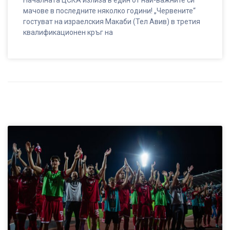
Началната ЦСКА излиза в един от най-важните си
мачове в последните няколко години! „Червените“
гостуват на израелския Макаби (Тел Авив) в третия
квалификационен кръг на