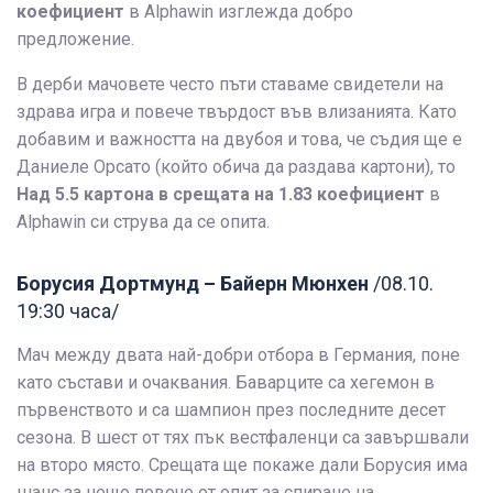
коефициент
в Alphawin изглежда добро
предложение.
В дерби мачовете често пъти ставаме свидетели на
здрава игра и повече твърдост във влизанията. Като
добавим и важността на двубоя и това, че съдия ще е
Даниеле Орсато (който обича да раздава картони), то
Над 5.5 картона в срещата на 1.83 коефициент
в
Alphawin си струва да се опита.
Борусия Дортмунд – Байерн Мюнхен
/08.10.
19:30 часа/
Мач между двата най-добри отбора в Германия, поне
като състави и очаквания. Баварците са хегемон в
първенството и са шампион през последните десет
сезона. В шест от тях пък вестфаленци са завършвали
на второ място. Срещата ще покаже дали Борусия има
шанс за нещо повече от опит за спиране на