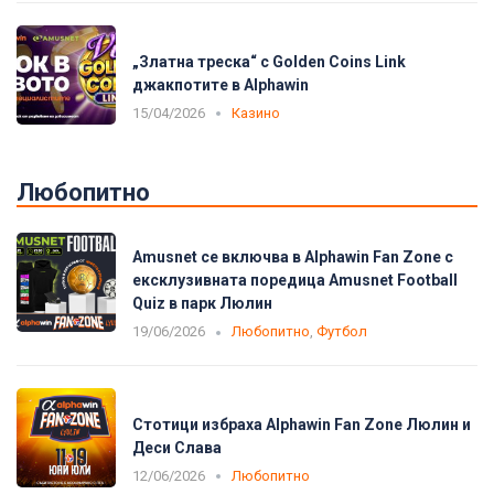
„Златна треска“ с Golden Coins Link
джакпотите в Alphawin
15/04/2026
Казино
Любопитно
Amusnet се включва в Alphawin Fan Zone с
ексклузивната поредица Amusnet Football
Quiz в парк Люлин
19/06/2026
Любопитно
,
Футбол
Стотици избраха Alphawin Fan Zone Люлин и
Деси Слава
12/06/2026
Любопитно