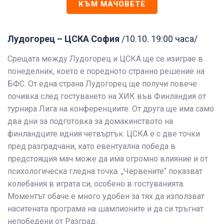
КЪМ МАЧОВЕТЕ
Лудогорец – ЦСКА София
/10.10. 19:00 часа/
Срещата между Лудогорец и ЦСКА ще се изиграе в
понеделник, което е поредното странно решение на
БФС. От една страна Лудогорец ще получи повече
почивка след гостуването на ХИК във Финландия от
турнира Лига на конференциите. От друга ще има само
два дни за подготовка за домакинството на
финландците идния четвъртък. ЦСКА е с две точки
пред разградчани, като евентуална победа в
предстоящия мач може да има огромно влияние и от
психологическа гледна точка. „Червените“ показват
колебания в играта си, особено в гостуванията.
Моментът обаче е много удобен за тях да използват
наситената програма на шампионите и да си тръгнат
непобедени от Разград.