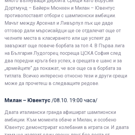
много вълнуващи дербита. Срещи като Борусия
Дортмунд – Байерн Мюнхен и Милан – Ювентус
противопоставят отбори с шампионски амбиции.
Мачът между Арсенал и Ливърпул пък ще даде
отговор дали мърсисайдци ще се отдалечат още от
челните места в класирането или ще успеят да
завържат още повече борбата за топ 4. В Първа лига
на България Лудогорец посреща ЦСКА София след
два поредни кръга без успех, а срещата е шанс и за
„армейците“ да покажат, че все още са в борбата за
титлата. Всичко интересно относно тези и други срещи
може да прочетеш в следващите редове.
Милан – Ювентус
/08.10. 19:00 часа/
Двата италиански гранда афишират шампионски
амбиции. Към момента обаче и Милан, и особено
Ювентус демонстрират колебания в играта си. И двата
тима ще излязат един срещу друг без доста от