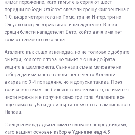
нямат поражение, като тимът е в серия от шест
поредни победи. Отборът спечели срещу Фиорентина с
1-0, вкара четири гола на Рома, три на Интер, три на
Сасуоло и играе атрактивно и нападателно. В тези
срещи блести нападателят Бето, който вече има пет
гола от началото на сезона.
Аталанта пък също изненадва, но не толкова с добрите
си игри, колкото с това, че тимът е с най-добрата
защита в шампионата. Свикнали сме в мачовете на
отбора да има много голове, като често Аталанта
вкарва по 3-4 попадения, но и допуска такива. През
този сезон тимът не бележи толкова много, но има пет
чисти мрежи и е получил само три гола. Аталанта все
още няма загуба и дели първото място в шампионата с
Наполи.
Срещата между двата тима е напълно непредвидима,
като нашият основен избор е
Удинезе над 4.5