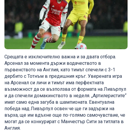
Срещата е изключително важна и за двата отбора.
Арсенал за момента държи водачеството в
първенството на Англия, като тимът спечели с 3-1
дербито с Тотнъм в предишния кръг. Уверената игра
на Арсенал си личи и тимът има перфектната
възможност да се възползва от формата на Ливърпул
и да спечели домакинството в неделя. „Артилеристите“
имат само една загуба в шампионата. Евентуална
победа над Ливърпул освен че ще ги задържи на
върха, ще им вдъхне още по-голямо самочувствие, че
могат да се конкурират с Манчестър Сити за титлата в
Англия.