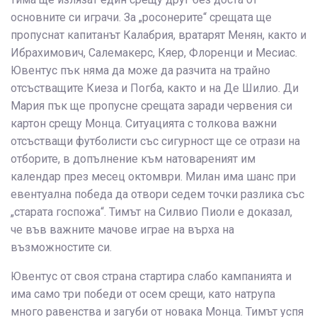
основните си играчи. За „росонерите“ срещата ще
пропуснат капитанът Калабрия, вратарят Менян, както и
Ибрахимович, Салемакерс, Кяер, Флоренци и Месиас.
Ювентус пък няма да може да разчита на трайно
отсъстващите Киеза и Погба, както и на Де Шилио. Ди
Мария пък ще пропусне срещата заради червения си
картон срещу Монца. Ситуацията с толкова важни
отсъстващи футболисти със сигурност ще се отрази на
отборите, в допълнение към натовареният им
календар през месец октомври. Милан има шанс при
евентуална победа да отвори седем точки разлика със
„старата госпожа“. Тимът на Силвио Пиоли е доказал,
че във важните мачове играе на върха на
възможностите си.
Ювентус от своя страна стартира слабо кампанията и
има само три победи от осем срещи, като натрупа
много равенства и загуби от новака Монца. Тимът успя