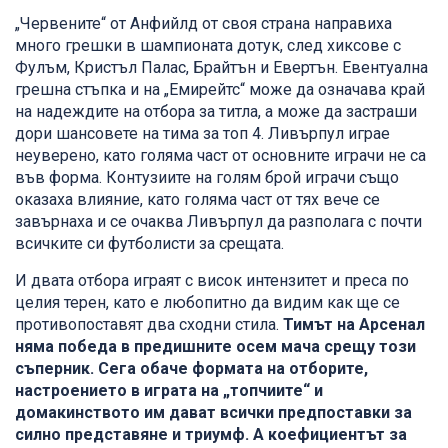
„Червените“ от Анфийлд от своя страна направиха
много грешки в шампионата дотук, след хиксове с
Фулъм, Кристъл Палас, Брайтън и Евертън. Евентуална
грешна стъпка и на „Емирейтс“ може да означава край
на надеждите на отбора за титла, а може да застраши
дори шансовете на тима за топ 4. Ливърпул играе
неуверено, като голяма част от основните играчи не са
във форма. Контузиите на голям брой играчи също
оказаха влияние, като голяма част от тях вече се
завърнаха и се очаква Ливърпул да разполага с почти
всичките си футболисти за срещата.
И двата отбора играят с висок интензитет и преса по
целия терен, като е любопитно да видим как ще се
противопоставят два сходни стила.
Тимът на Арсенал
няма победа в предишните осем мача срещу този
съперник. Сега обаче формата на отборите,
настроението в играта на „топчиите“ и
домакинството им дават всички предпоставки за
силно представяне и триумф. А коефициентът за