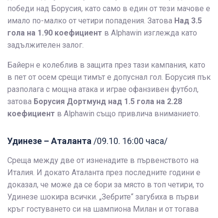
победи над Борусия, като само в един от тези мачове е
имало по-малко от четири попадения. Затова
Над 3.5
гола на 1.90 коефициент
в Alphawin изглежда като
задължителен залог.
Байерн е колеблив в защита през тази кампания, като
в пет от осем срещи тимът е допуснал гол. Борусия пък
разполага с мощна атака и играе офанзивен футбол,
затова
Борусия Дортмунд над 1.5 гола на 2.28
коефициент
в Alphawin също привлича вниманието.
Удинезе – Аталанта
/09.10. 16:00 часа/
Среща между две от изненадите в първенството на
Италия. И докато Аталанта през последните години е
доказал, че може да се бори за място в топ четири, то
Удинезе шокира всички. „Зебрите“ загубиха в първи
кръг гостуването си на шампиона Милан и от тогава