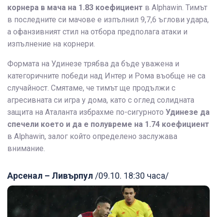
корнера в мача на 1.83 коефициент
в Alphawin. Тимът
в последните си мачове е изпълнил 9,7,6 ъглови удара,
а офанзивният стил на отбора предполага атаки и
изпълнение на корнери.
Формата на Удинезе трябва да бъде уважена и
категоричните победи над Интер и Рома въобще не са
случайност. Смятаме, че тимът ще продължи с
агресивната си игра у дома, като с оглед солидната
защита на Аталанта избрахме по-сигурното
Удинезе да
спечели което и да е полувреме на 1.74 коефициент
в Alphawin, залог който определено заслужава
внимание.
Арсенал – Ливърпул
/09.10. 18:30 часа/