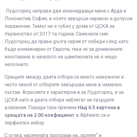
Лудогорец направи два изненадващи мача с Арда и
Локомотив София, в които завърши наравно и допусна
поражение. Тимът не е губил у дома от ЦСКА за
първенство от 2017-та година. Свикнали сме
Лудогорец да прави дълга серия от победи след като
бъде елиминиран от Европа, така че за домакините
изоставане в началото на шампионата не е нещо
непознато.
Срещите между двата отбора са много нажежени и
често някой от отборите завършва мача в намален
състав. Агресията е характерна и за Лудогорец, и за
ЦСКА като и двата отбора наблягат на твърдите
влизания. Поради тази причина
Над 6.5 картона в
срещата на 2.00 коефициент
в Alphawin си е
перфектен избор.
С оглед наситената програма на „орлите“ и