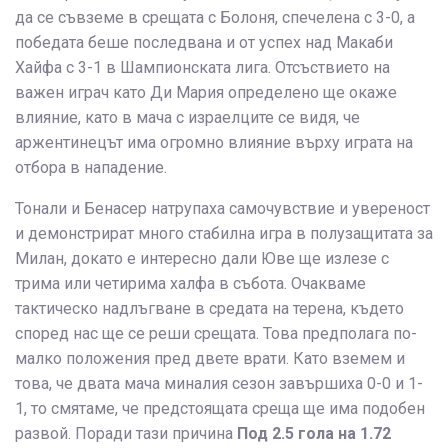
да се съвземе в срещата с Болоня, спечелена с 3-0, а
победата беше последвана и от успех над Макаби
Хайфа с 3-1 в Шампионската лига. Отсъствието на
важен играч като Ди Мария определено ще окаже
влияние, като в мача с израелците се видя, че
аржентинецът има огромно влияние върху играта на
отбора в нападение.
Тонали и Бенасер натрупаха самочувствие и увереност
и демонстрират много стабилна игра в полузащитата за
Милан, докато е интересно дали Юве ще излезе с
трима или четирима халфа в събота. Очакваме
тактическо надлъгване в средата на терена, където
според нас ще се реши срещата. Това предполага по-
малко положения пред двете врати. Като вземем и
това, че двата мача миналия сезон завършиха 0-0 и 1-
1, то смятаме, че предстоящата среща ще има подобен
развой. Поради тази причина
Под 2.5 гола на 1.72