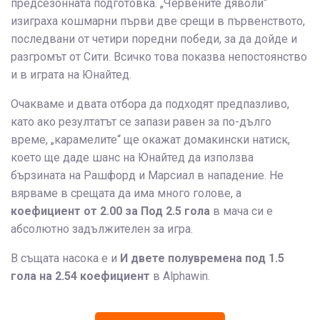
предсезонната подготовка. „Червените дяволи“
изиграха кошмарни първи две срещи в първенството,
последвани от четири поредни победи, за да дойде и
разгромът от Сити. Всичко това показва непостоянство
и в играта на Юнайтед.
Очакваме и двата отбора да подходят предпазливо,
като ако резултатът се запази равен за по-дълго
време, „карамелите“ ще окажат домакински натиск,
което ще даде шанс на Юнайтед да използва
бързината на Рашфорд и Марсиал в нападение. Не
вярваме в срещата да има много голове, а
коефициент от 2.00 за Под 2.5 гола
в мача си е
абсолютно задължителен за игра.
В същата насока е и
И двете полувремена под 1.5
гола на 2.54 коефициент
в Alphawin.