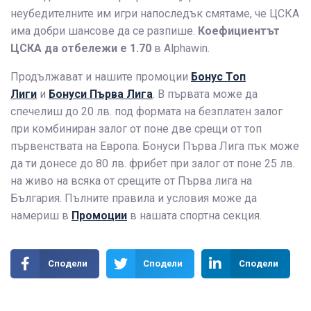
неубедителните им игри напоследък смятаме, че ЦСКА
има добри шансове да се разпише.
Коефициентът
ЦСКА да отбележи е 1.70
в Alphawin.
Продължават и нашите промоции
Бонус Топ
Лиги
и
Бонуси Първа Лига
. В първата може да
спечелиш до 20 лв. под формата на безплатен залог
при комбиниран залог от поне две срещи от топ
първенствата на Европа. Бонуси Първа Лига пък може
да ти донесе до 80 лв. фрибет при залог от поне 25 лв.
на живо на всяка от срещите от Първа лига на
България. Пълните правила и условия може да
намериш в
Промоции
в нашата спортна секция.
Сподели
Сподели
Сподели