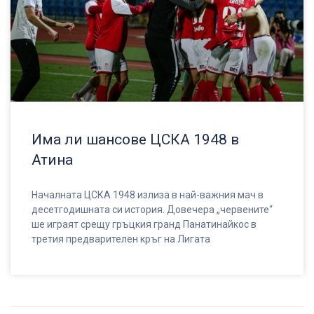
Има ли шансове ЦСКА 1948 в
Атина
Началната ЦСКА 1948 излиза в най-важния мач в
десетгодишната си история. Довечера „червените“
ше играят срещу гръцкия гранд Панатинайкос в
третия предварителен кръг на Лигата