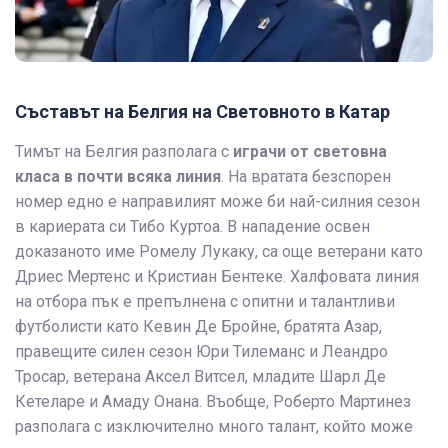
Съставът на Белгия на Световното в Катар
Тимът на Белгия разполага с
играчи от световна
класа в почти всяка линия
. На вратата безспорен
номер едно е направилият може би най-силния сезон
в кариерата си Тибо Куртоа. В нападение освен
доказаното име Ромелу Лукаку, са още ветерани като
Дриес Мертенс и Кристиан Бентеке. Халфовата линия
на отбора пък е препълнена с опитни и талантливи
футболисти като Кевин Де Бройне, братята Азар,
правещите силен сезон Юри Тилеманс и Леандро
Тросар, ветерана Аксел Витсел, младите Шарл Де
Кетеларе и Амаду Онана. Въобще, Роберто Мартинез
разполага с изключително много талант, който може