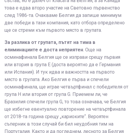
състав, но е далеч от класата на Белгия, а за Канада
това е едва второ участие на Световно първенство
след 1986-та. Очакваме Белгия да запише минимум
две победи в тази компания, като отбора определено
ще се стреми към първото място в групата.
За разлика от групата, пътят на тима в
елиминациите е доста неприятен
. Още на
осминафинала Белгия ще се изправи срещу първия
или втория в група E (доста вероятно да е Германия
или Испания). И тук идва и важността на първото
място в групата. Ако Белгия е първа и спечели
осминафинала, ще играе четвъртфинал с победителя от
група H или втория от група G. Приемем ли, че
Бразилия спечели група G, то това означава, че Белгия
ще избегне евентуално повторение на четвъртфинала
от 2018-та година срещу „кариоките“. Вероятен
съперник в този случай би бил неудобния тим на
Португалия. Както и да погледнем, лесното за Белгия