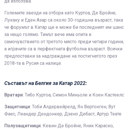
да използва.
Големите звезди на отбора като Куртоа, Де Бройне,
Лукаку и Еден Азар са около 30-годишна възраст, така
че форумът в Катар ще е може би последният им шанс
за нещо голямо. Тимът вече има опита и
самочувствието от третото място преди четири години,
а играчите са в перфектната футболна възраст. Всички
предпоставки за надграждане на постигнатото през
2018-та в Русия са налице.
Съставът на Белгия за Катар 2022:
Вратари
: Тибо Куртоа, Симон Миньоле и Коен Кастеелс
Защитници
: Тоби Алдервейрелд, Ян Вертонген, Вут
Фаес, Леандер Дендонкер, Дзено Дебаст, Артур Теате
Полузащитници
: Кевин Де Бройне, Яник Караско,