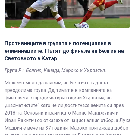
Противниците в групата и потенциални в
елиминациите. Пътят до финала на Белгия на
Световното в Катар
Група F
: Белгия, Канада, Мароко и Хърватия.
Можем смело да заявим, че Белгия е в доста
преодолима група. Да, тимът е в компанията на
финалиста отпреди четири години Хърватия, но
„шахматистите“ като че ли достигнаха зенита си през
2018-та. Основни играчи като Марио Манджукич и
Иван Ракитич се отказаха от националния отбор, а Лука
Модрич е вече на 37 години. Мароко притежава добър