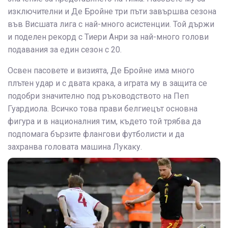
изключителни и Де Бройне три пъти завършва сезона
във Висшата лига с най-много асистенции. Той държи
и поделен рекорд с Тиери Анри за най-много голови
подавания за един сезон с 20.
Освен пасовете и визията, Де Бройне има много
плътен удар и с двата крака, а играта му в защита се
подобри значително под ръководството на Пеп
Гуардиола. Всичко това прави белгиецът основна
фигура и в националния тим, където той трябва да
подпомага бързите флангови футболисти и да
захранва головата машина Лукаку.