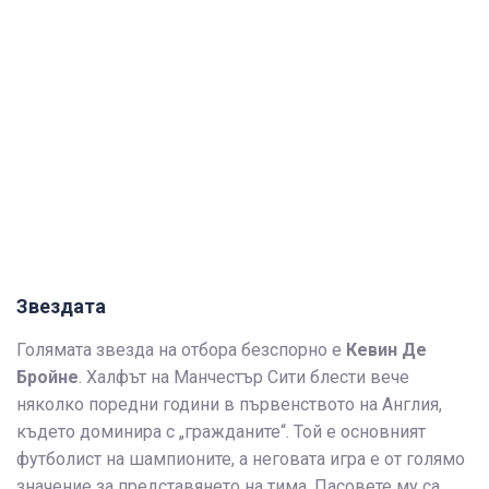
Звездата
Голямата звезда на отбора безспорно е
Кевин Де
Бройне
. Халфът на Манчестър Сити блести вече
няколко поредни години в първенството на Англия,
където доминира с „гражданите“. Той е основният
футболист на шампионите, а неговата игра е от голямо
значение за представянето на тима. Пасовете му са