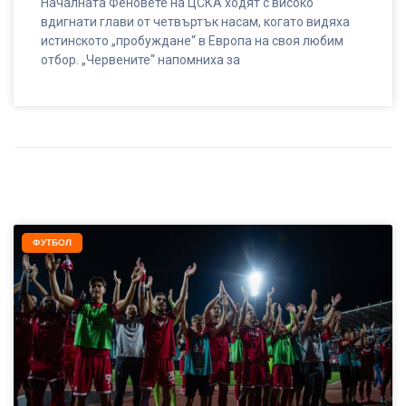
Началната Феновете на ЦСКА ходят с високо
вдигнати глави от четвъртък насам, когато видяха
истинското „пробуждане“ в Европа на своя любим
отбор. „Червените“ напомниха за
ФУТБОЛ