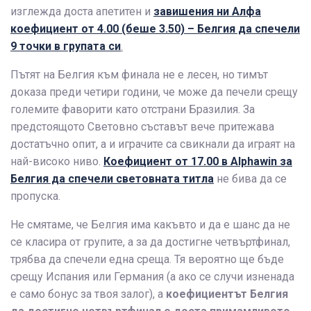
изглежда доста апетитен и
завишения ни Алфа
коефициент от 4.00 (беше 3.50) – Белгия да спечели
9 точки в групата си
.
Пътят на Белгия към финала не е лесен, но тимът
доказа преди четири години, че може да печели срещу
големите фаворити като отстрани Бразилия. За
предстоящото Световно съставът вече притежава
достатъчно опит, а и играчите са свикнали да играят на
най-високо ниво.
Коефициент от 17.00 в
Alphawin
за
Белгия да спечели световната титла
не бива да се
пропуска.
Не смятаме, че Белгия има какъвто и да е шанс да не
се класира от групите, а за да достигне четвъртфинал,
трябва да спечели една среща. Тя вероятно ще бъде
срещу Испания или Германия (а ако се случи изненада
е само бонус за твоя залог), а
коефициентът Белгия