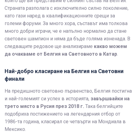
който ще ви представим е силният състав на Белгия.
Страната разполага с изключително силно поколение,
като гази наред в квалификационните срещи за
големи форуми. За много хора, съставът има толкова
много добри играчи, че е напълно нормално да стане
световен шампион и няма да бъде голяма изненада. В
следващите редовое ще анализираме
какво можем
да очакваме от Белгия на Световното в Катар
.
Най-добро класиране на Белгия на Световни
финали
На предишното световно първенство, Белгия постигна
и най-големият си успех в историята,
завършвайки на
трето място в Русия през 2018 г.
Така белгийците
подобриха постижението на легендарния отбор от
1986-та година, класирал се четвърти на Мондиала в
Мексико.