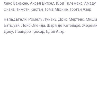
Ханс Ванакен, Аксел Витсел, Юри Тилеманс, Амаду
Онана, Тимоти Кастан, Тома Мюние, Торган Азар
Нападатели
: Ромелу Лукаку, Дрис Мертенс, Миши
Батшуай, Лоис Опенда, Шарл де Кетеларе, Жереми
Доку, Леандро Тросар, Еден Азар.