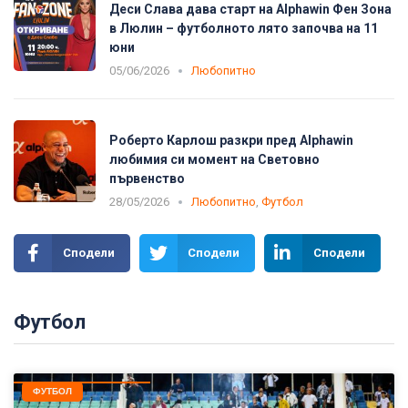
Деси Слава дава старт на Alphawin Фен Зона
в Люлин – футболното лято започва на 11
юни
05/06/2026
Любопитно
Роберто Карлош разкри пред Alphawin
любимия си момент на Световно
първенство
28/05/2026
Любопитно
,
Футбол
Сподели
Сподели
Сподели
Футбол
ФУТБОЛ