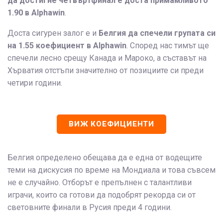
да достигне четвъртфинал е доста примамливото
1.90
в Alphawin
.
Доста сигурен залог е и
Белгия да спечели групата си
на 1.55 коефициент
в Alphawin
. Според нас тимът ще
спечели лесно срещу Канада и Мароко, а съставът на
Хърватия отстъпи значително от позициите си преди
четири години.
ВИЖ КОЕФИЦИЕНТИ
Белгия определено обещава да е една от водещите
теми на дискусия по време на Мондиала и това съвсем
не е случайно. Отборът е препълнен с талантливи
играчи, които са готови да подобрят рекорда си от
световните финали в Русия преди 4 години.