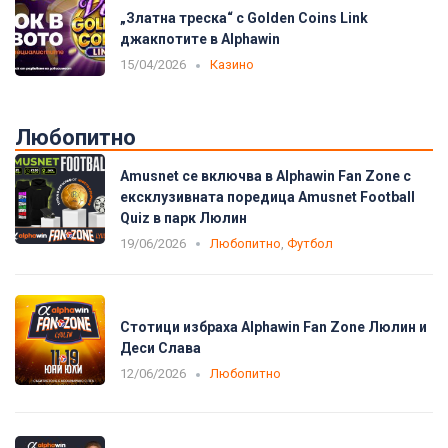
„Златна треска“ с Golden Coins Link
джакпотите в Alphawin
15/04/2026
Казино
Любопитно
Amusnet се включва в Alphawin Fan Zone с
ексклузивната поредица Amusnet Football
Quiz в парк Люлин
19/06/2026
Любопитно
,
Футбол
Стотици избраха Alphawin Fan Zone Люлин и
Деси Слава
12/06/2026
Любопитно