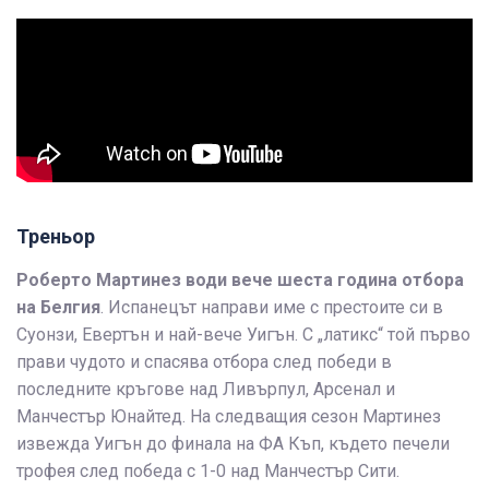
Треньор
Роберто Мартинез води вече шеста година отбора
на Белгия
. Испанецът направи име с престоите си в
Суонзи, Евертън и най-вече Уигън. С „латикс“ той първо
прави чудото и спасява отбора след победи в
последните кръгове над Ливърпул, Арсенал и
Манчестър Юнайтед. На следващия сезон Мартинез
извежда Уигън до финала на ФА Къп, където печели
трофея след победа с 1-0 над Манчестър Сити.