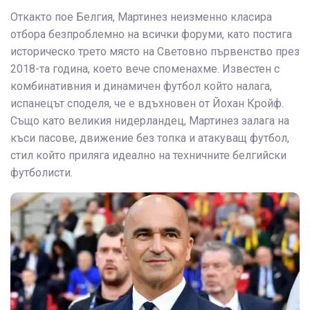
Откакто пое Белгия, Мартинез неизменно класира
отбора безпроблемно на всички форуми, като постига
историческо трето място на Световно първенство през
2018-та година, което вече споменахме. Известен с
комбинативния и динамичен футбол който налага,
испанецът споделя, че е вдъхновен от Йохан Кройф.
Също като великия нидерландец, Мартинез залага на
къси пасове, движение без топка и атакуващ футбол,
стил който приляга идеално на техничните белгийски
футболисти.