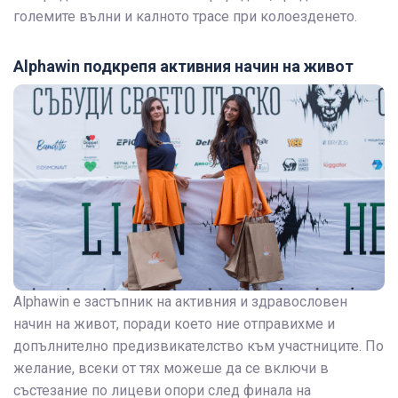
големите вълни и калното трасе при колоезденето.
Alphawin подкрепя активния начин на живот
Alphawin е застъпник на активния и здравословен
начин на живот, поради което ние отправихме и
допълнително предизвикателство към участниците. По
желание, всеки от тях можеше да се включи в
състезание по лицеви опори след финала на