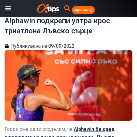
alphawin.bg
Alphawin подкрепи ултра крос
триатлона Лъвско сърце
Публикувана на
09/09/2022
Горди сме да ти споделим, че
Alphawin бе сред
спонсорите на ултра крос триатлона „Лъвско