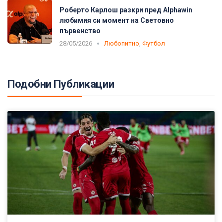
Роберто Карлош разкри пред Alphawin
любимия си момент на Световно
първенство
28/05/2026
Любопитно
,
Футбол
Подобни Публикации