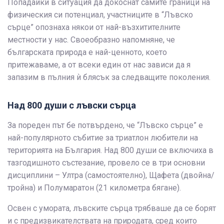
Попадайки в ситуация да докоснат самите граници на
физическия си потенциал, участниците в “Лъвско
сърце” опознаха някои от най-възхитителните
местности у нас. Своеобразно напомняне, че
българската природа е най-ценното, което
притежаваме, а от всеки един от нас зависи да я
запазим в пълния ѝ блясък за следващите поколения.
Над 800 души с лъвски сърца
За пореден път бе потвърдено, че “Лъвско сърце” е
най-популярното събитие за триатлон любители на
територията на България. Над 800 души се включиха в
тазгодишното състезание, провело се в три основни
дисциплини – Ултра (самостоятелно), Щафета (двойна/
тройна) и Полумаратон (21 километра бягане).
Освен с умората, лъвските сърца трябваше да се борят
и с предизвикателствата на природата, сред които