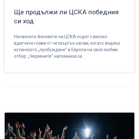
Ще продължи ли ЦСКА победния
си ход
Началната Феновете на ЦСКА ходят с високо
вдигнати глави от четвъртък насам, когато видяха
истинското „пробуждане“ в Европа на своя любим
отбор. „Червените“ напомниха за