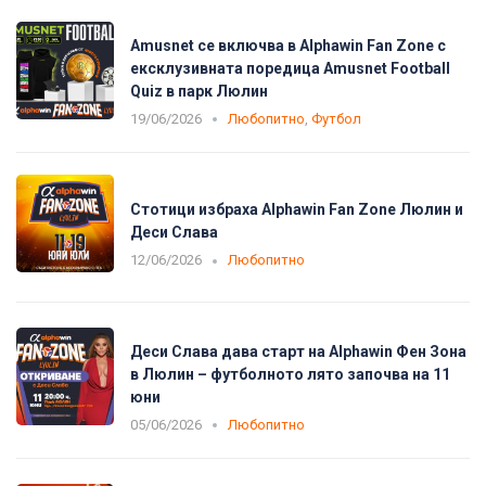
Amusnet се включва в Alphawin Fan Zone с
ексклузивната поредица Amusnet Football
Quiz в парк Люлин
19/06/2026
Любопитно
,
Футбол
Стотици избраха Alphawin Fan Zone Люлин и
Деси Слава
12/06/2026
Любопитно
Деси Слава дава старт на Alphawin Фен Зона
в Люлин – футболното лято започва на 11
юни
05/06/2026
Любопитно