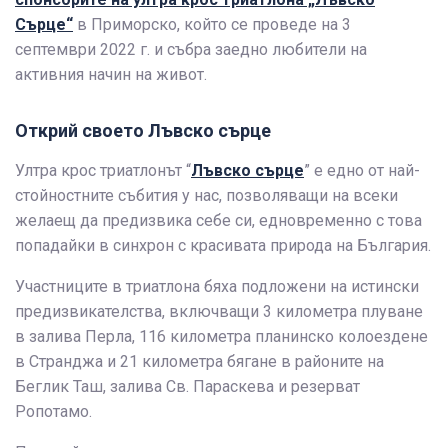
Сърце“
в Приморско, който се проведе на 3
септември 2022 г. и събра заедно любители на
активния начин на живот.
Открий своето Лъвско сърце
Ултра крос триатлонът “
Лъвско сърце
” е едно от най-
стойностните събития у нас, позволяващи на всеки
желаещ да предизвика себе си, едновременно с това
попадайки в синхрон с красивата природа на България.
Участниците в триатлона бяха подложени на истински
предизвикателства, включващи 3 километра плуване
в залива Перла, 116 километра планинско колоездене
в Странджа и 21 километра бягане в районите на
Беглик Таш, залива Св. Параскева и резерват
Ропотамо.