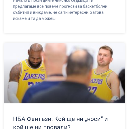
Начало В последните няколко седмици ти
предлагаме все повече прогнози за баскетболни
събития и виждаме, че са ти интересни. Затова
искаме и ти да можеш
НБА Фентъзи: Кой ще ни „носи“ и
кой ще ни провали?