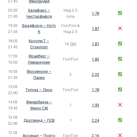
21:45
Финландия
20.03
Халифакс –
Над 2.5
1.78
21:45
Честърфийлд
гола
19.03
Брадфорд – Нотс
Гол/Гол &
1.87
21:45
К
Над 2.5
18.03
Кроули Т –
1Х ДШ
1.81
21:45
Стокпорт
17.03
Фрайбург –
Гол/Гол
1.83
16:30
Леверкузен
16.03
Фрозиноне –
2
2.33
21:45
Лацио
15.03
Тулуза – Лион
Гол/Гол
1.78
22:00
14.03
Фенербахче –
1
1.93
19:45
Унион СЖ
13.03
Дортмунд – ПСВ
1
2.24
22:00
12.03
Арсенал – Порто
Гол/Гол
2.16