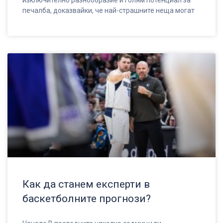
изключително разнообразие и голям потенциал за
печалба, доказвайки, че най-страшните неща могат
Как да станем експерти в
баскетболните прогнози?