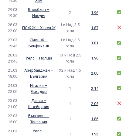
14:30
Хям
29.03
Блекбърн –
2
1.96
19:30
Ипсуич
28.03
1 и Над 3.5
ПСЖ Ж – Хакен Ж
1.87
22:00
гола
27.03
Лион Ж –
1 и Над 3.5
1.81
19:45
Бенфика Ж
гола
26.03
1Х и Под 2.5
Уелс – Полша
1.90
21:45
гола
25.03
Азербайджан –
Х2 и Над 1.5
2.00
18:00
България
гола
24.03
Италия –
1
2.14
22:00
Еквадор
23.03
Дания –
1
2.05
21:00
Швейцария
22.03
България –
1
1.86
15:00
Танзания
21.03
Уелс –
1
1.92