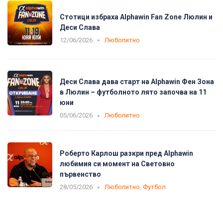
Стотици избраха Alphawin Fan Zone Люлин и
Деси Слава
12/06/2026
Любопитно
Деси Слава дава старт на Alphawin Фен Зона
в Люлин – футболното лято започва на 11
юни
05/06/2026
Любопитно
Роберто Карлош разкри пред Alphawin
любимия си момент на Световно
първенство
28/05/2026
Любопитно
,
Футбол