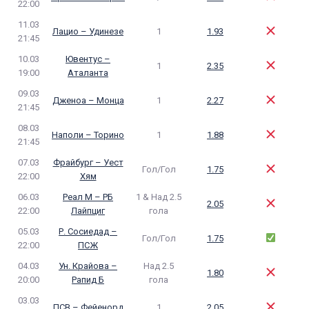
22:00
11.03
Лацио – Удинезе
1
1.93
21:45
10.03
Ювентус –
1
2.35
19:00
Аталанта
09.03
Дженоа – Монца
1
2.27
21:45
08.03
Наполи – Торино
1
1.88
21:45
07.03
Фрайбург – Уест
Гол/Гол
1.75
22:00
Хям
06.03
Реал М – РБ
1 & Над 2.5
2.05
22:00
Лайпциг
гола
05.03
Р. Сосиедад –
Гол/Гол
1.75
22:00
ПСЖ
04.03
Ун. Крайова –
Над 2.5
1.80
20:00
Рапид Б
гола
03.03
ПСВ – Фейенорд
1
2.05