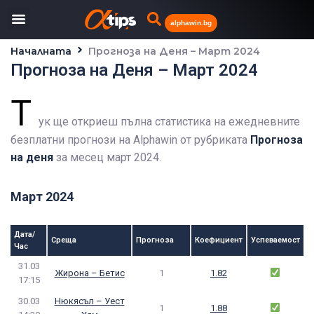
alphawin.bg
Началната
Прогноза на Деня – Март 2024
Прогноза на Деня – Март 2024
Т
ук ще откриеш пълна статистика на ежедневните
безплатни прогнози на Alphawin от рубриката
Прогноза
на деня
за месец март 2024.
Март 2024
Дата/
Среща
Прогноза
Коефициент
Успеваемост
Час
31.03
Жирона – Бетис
1
1.82
17:15
30.03
Нюкясъл – Уест
1
1.88