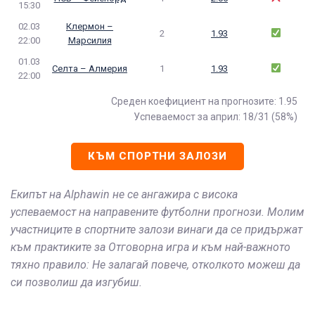
15:30
02.03
Клермон –
2
1.93
22:00
Марсилия
01.03
Селта – Алмерия
1
1.93
22:00
Среден коефициент на прогнозите: 1.95
Успеваемост за април: 18/31 (58%)
КЪМ СПОРТНИ ЗАЛОЗИ
Екипът на Alphawin не се ангажира с висока
успеваемост на направените футболни прогнози. Молим
участниците в спортните залози винаги да се придържат
към практиките за Отговорна игра и към най-важното
тяхно правило: Не залагай повече, отколкото можеш да
си позволиш да изгубиш.